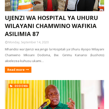
UJENZI WA HOSPITAL YA UHURU
WILAYANI CHAMWINO WAFIKIA
ASILIMIA 87
Monday, September 14, 2020
Mhandisi wa Ujenzi wa jengo la Hospitali ya Uhuru iliyopo Wilayani
Chamwino Mkoani Dodoma, Bw. Girimu Kanansi (kushoto)
akielezea kuhusu ukami…
Read more
DODOMA