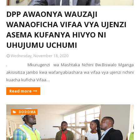
DPP AWAONYA WAUZAJI
WANAOFICHA VIFAA VYA UJENZI
ASEMA KUFANYA HIVYO NI
UHUJUMU UCHUMI
Wednesday, November 18, 2020
. Mkurugenzi wa Mashtaka Nchini Bw.Biswalo Mganga
akisisitiza jambo kwa wafanyabiashara wa vifaa vya ujenzi nchini
kuacha kuficha Vifaa…
Read more
DODOMA