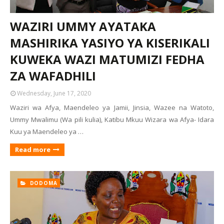
WAZIRI UMMY AYATAKA
MASHIRIKA YASIYO YA KISERIKALI
KUWEKA WAZI MATUMIZI FEDHA
ZA WAFADHILI
Wednesday, June 17, 2020
Waziri wa Afya, Maendeleo ya Jamii, Jinsia, Wazee na Watoto,
Ummy Mwalimu (Wa pili kulia), Katibu Mkuu Wizara wa Afya- Idara
Kuu ya Maendeleo ya …
Read more
DODOMA