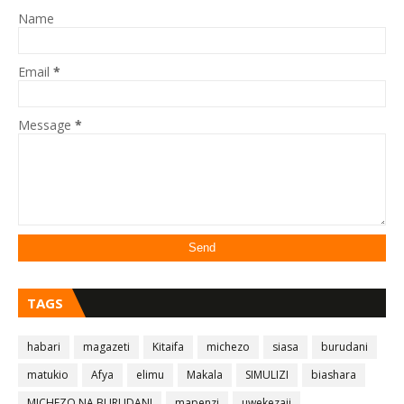
Name
Email
*
Message
*
TAGS
habari
magazeti
Kitaifa
michezo
siasa
burudani
matukio
Afya
elimu
Makala
SIMULIZI
biashara
MICHEZO NA BURUDANI
mapenzi
uwekezaji