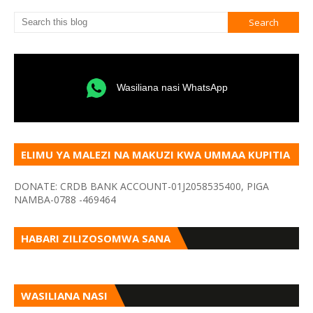
Wasiliana nasi WhatsApp
ELIMU YA MALEZI NA MAKUZI KWA UMMAA KUPITIA
VYOMBO VA HABARI
DONATE: CRDB BANK ACCOUNT-01J2058535400, PIGA
NAMBA-0788 -469464
HABARI ZILIZOSOMWA SANA
WASILIANA NASI