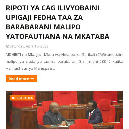
RIPOTI YA CAG ILIVYOBAINI
UPIGAJI FEDHA TAA ZA
BARABARANI MALIPO
YATOFAUTIANA NA MKATABA
Saturday, April 16, 2022
MDHIBITI na Mkaguzi Mkuu wa Hesabu za Serikali (CAG) amebaini
malipo ya ziada ya taa za barabarani Sh. milioni 588.45 katika
Halmashauri ya Manispaa…
Read more
DODOMA