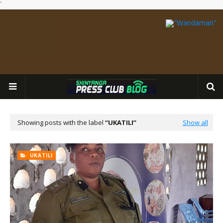
`
Showing posts with the label
UKATILI
Show all
UKATILI