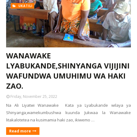
UKATILI
WANAWAKE
LYABUKANDE,SHINYANGA VIJIJINI
WAFUNDWA UMUHIMU WA HAKI
ZAO.
Friday, November 25, 2022
Na Ali Liyatwi Wanawake Kata ya Lyabukande wilaya ya
Shinyanga,wamekumbushwa kuunda Jukwaa la Wanawake
litakalotetea na kusimamia haki zao, ikiwemo …
Read more