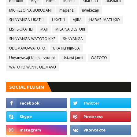
matukio
Afya
elimu
Makala
SIMULIZI
biashara
MICHEZO NA BURUDANI
mapenzi
uwekezaji
SHINYANGA-UKATILI
UKATILI
AJIRA
HABARI MATUKIO
LISHE-UKATILI
MAJI
MILA NA DESTURI
SHINYANGA-WATOTO KIKE
SHNYANGA
UDUMAVU-WATOTO
UKATILI KIJINSIA
Unyanyasaji kijinsia vyuoni
Ustawi jamii
WATOTO
WATOTO WENYE ULEMAVU
SOCIAL PLUGIN