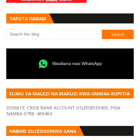
TAFUTA HABARI
Wasiliana nasi WhatsApp
ELIMU YA MALEZI NA MAKUZI KWA UMMAA KUPITIA
VYOMBO VA HABARI
DONATE: CRDB BANK ACCOUNT-01J2058535400, PIGA
NAMBA-0788 -469464
HABARI ZILIZOSOMWA SANA