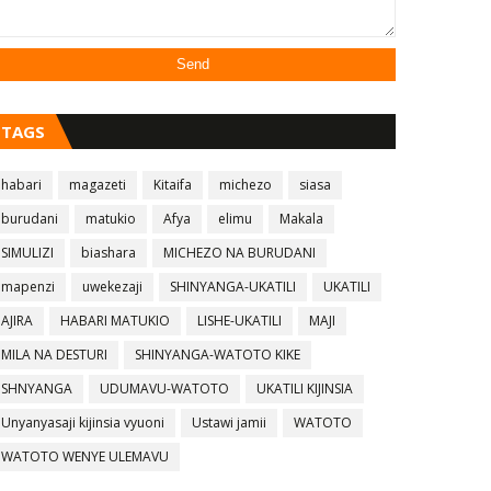
TAGS
habari
magazeti
Kitaifa
michezo
siasa
burudani
matukio
Afya
elimu
Makala
SIMULIZI
biashara
MICHEZO NA BURUDANI
mapenzi
uwekezaji
SHINYANGA-UKATILI
UKATILI
AJIRA
HABARI MATUKIO
LISHE-UKATILI
MAJI
MILA NA DESTURI
SHINYANGA-WATOTO KIKE
SHNYANGA
UDUMAVU-WATOTO
UKATILI KIJINSIA
Unyanyasaji kijinsia vyuoni
Ustawi jamii
WATOTO
WATOTO WENYE ULEMAVU