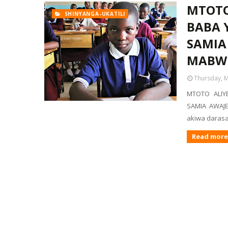
MTOTO
SHINYANGA-UKATILI
BABA 
SAMIA
MABW
Thursday, M
MTOTO ALI
SAMIA AWAJ
akiwa daras
Read more