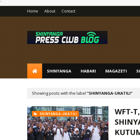
`
Home
About
Contact
SHINYANGA
HABARI
MAGAZETI
S
Showing posts with the label
SHINYANGA-UKATILI
WFT-T,
SHINYANGA-UKATILI
SHINY
KUTUM