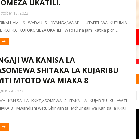
OMEZA UKATILI.
ctober 13, 2022
ERIKALI,JAMII & WADAU SHINYANGA,WAJADILI UTAFITI WA KUTUMIA
LI KATIKA KUTOKOMEZA UKATILI. Wadau na jamii katika pich…
GAJI WA KANISA LA
ASOMEWA SHITAKA LA KUJARIBU
ITI MTOTO WA MIAKA 8
gust 29, 2022
WA KANISA LA KKKT,ASOMEWA SHITAKA LA KUJARIBU KULAWITI
AKA 8 Mwandishi wetu,Shinyanga Mchungaji wa Kanisa la KKKT