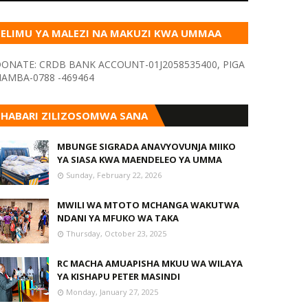
ELIMU YA MALEZI NA MAKUZI KWA UMMAA
KUPITIA VYOMBO VA HABARI
ONATE: CRDB BANK ACCOUNT-01J2058535400, PIGA
AMBA-0788 -469464
HABARI ZILIZOSOMWA SANA
MBUNGE SIGRADA ANAVYOVUNJA MIIKO
YA SIASA KWA MAENDELEO YA UMMA
Sunday, February 22, 2026
MWILI WA MTOTO MCHANGA WAKUTWA
NDANI YA MFUKO WA TAKA
Thursday, October 23, 2025
RC MACHA AMUAPISHA MKUU WA WILAYA
YA KISHAPU PETER MASINDI
Monday, January 27, 2025