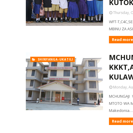
KUTOK
Thursday, O
WFT-T,C4C,S
MBINU ZA ASI
Read more
MCHUN
SHINYANGA-UKATILI
KKKT,
KULAW
Monday, Au
MCHUNGAJI 
MTOTO WA MI
Makedonia…
Read more