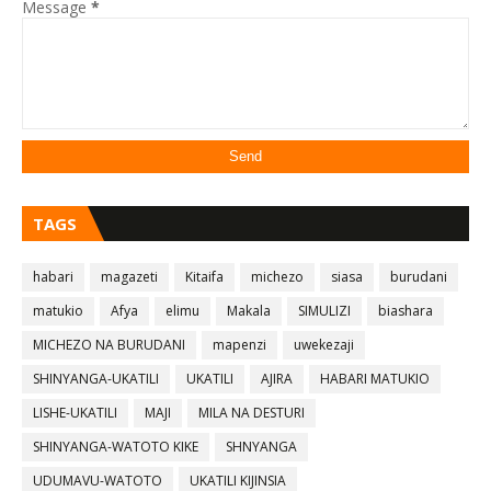
Message
*
TAGS
habari
magazeti
Kitaifa
michezo
siasa
burudani
matukio
Afya
elimu
Makala
SIMULIZI
biashara
MICHEZO NA BURUDANI
mapenzi
uwekezaji
SHINYANGA-UKATILI
UKATILI
AJIRA
HABARI MATUKIO
LISHE-UKATILI
MAJI
MILA NA DESTURI
SHINYANGA-WATOTO KIKE
SHNYANGA
UDUMAVU-WATOTO
UKATILI KIJINSIA