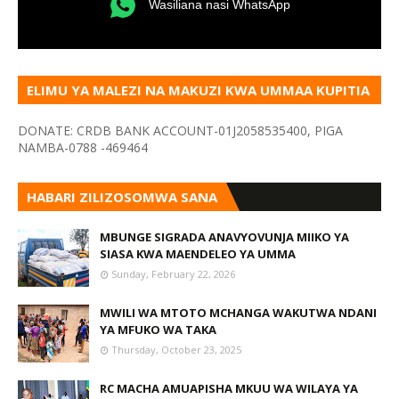
Wasiliana nasi WhatsApp
ELIMU YA MALEZI NA MAKUZI KWA UMMAA KUPITIA
VYOMBO VA HABARI
DONATE: CRDB BANK ACCOUNT-01J2058535400, PIGA
NAMBA-0788 -469464
HABARI ZILIZOSOMWA SANA
MBUNGE SIGRADA ANAVYOVUNJA MIIKO YA
SIASA KWA MAENDELEO YA UMMA
Sunday, February 22, 2026
MWILI WA MTOTO MCHANGA WAKUTWA NDANI
YA MFUKO WA TAKA
Thursday, October 23, 2025
RC MACHA AMUAPISHA MKUU WA WILAYA YA