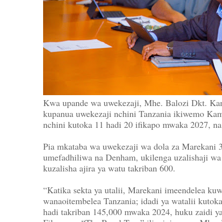
Kwa upande wa uwekezaji, Mhe. Balozi Dkt. Ka
kupanua uwekezaji nchini Tanzania ikiwemo Kampu
nchini kutoka 11 hadi 20 ifikapo mwaka 2027, na 
Pia mkataba wa uwekezaji wa dola za Marekani 3
umefadhiliwa na Denham, ukilenga uzalishaji wa
kuzalisha ajira ya watu takriban 600.
“Katika sekta ya utalii, Marekani imeendelea ku
wanaoitembelea Tanzania; idadi ya watalii kuto
hadi takriban 145,000 mwaka 2024, huku zaidi 