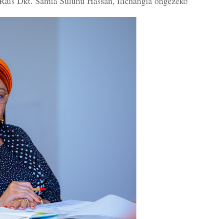
Rais Dkt. Samia Suluhu Hassan, ilichangia ongezeko