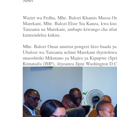
News
Waziri wa Fedha, Mhe. Balozi Khamis Mussa Om
Marekani, Mhe. Balozi Elsie Sia Kanza, kwa kus
Tanzania na Marekani, ambapo kiwango cha ufanyaj
kimeendelea kukua.
Mhe. Balozi Omar ametoa pongezi hizo baada ya 
Ubalozi wa Tanzania nchini Marekani iliyotole
unaoshiriki Mikutano ya Majira ya Kipupwe (Spri
Kimataifa (IMF), iliyoanza Jijini Washington D.C