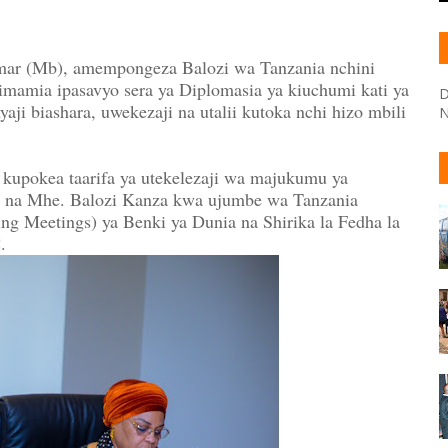
ar (Mb), amempongeza Balozi wa Tanzania nchini
imamia ipasavyo sera ya Diplomasia ya kiuchumi kati ya
D
i biashara, uwekezaji na utalii kutoka nchi hizo mbili
N
kupokea taarifa ya utekelezaji wa majukumu ya
wa na Mhe. Balozi Kanza kwa ujumbe wa Tanzania
ng Meetings) ya Benki ya Dunia na Shirika la Fedha la
.