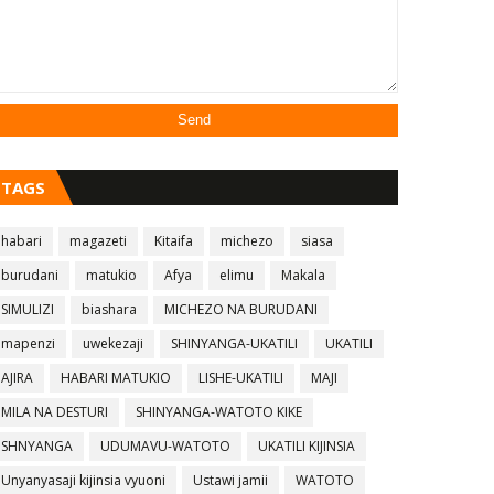
TAGS
habari
magazeti
Kitaifa
michezo
siasa
burudani
matukio
Afya
elimu
Makala
SIMULIZI
biashara
MICHEZO NA BURUDANI
mapenzi
uwekezaji
SHINYANGA-UKATILI
UKATILI
AJIRA
HABARI MATUKIO
LISHE-UKATILI
MAJI
MILA NA DESTURI
SHINYANGA-WATOTO KIKE
SHNYANGA
UDUMAVU-WATOTO
UKATILI KIJINSIA
Unyanyasaji kijinsia vyuoni
Ustawi jamii
WATOTO