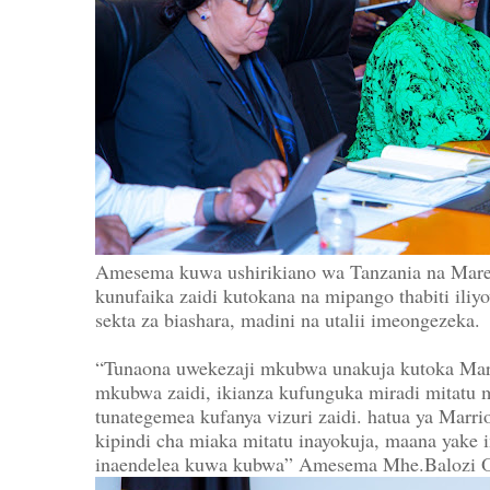
Amesema kuwa ushirikiano wa Tanzania na Marek
kunufaika zaidi kutokana na mipango thabiti ili
sekta za biashara, madini na utalii imeongezeka.
“Tunaona uwekezaji mkubwa unakuja kutoka Mar
mkubwa zaidi, ikianza kufunguka miradi mitatu
tunategemea kufanya vizuri zaidi. hatua ya Marri
kipindi cha miaka mitatu inayokuja, maana yake 
inaendelea kuwa kubwa” Amesema Mhe.Balozi 