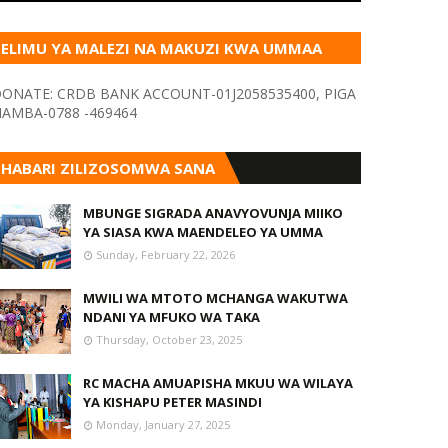
ELIMU YA MALEZI NA MAKUZI KWA UMMAA
KUPITIA VYOMBO VA HABARI
ONATE: CRDB BANK ACCOUNT-01J2058535400, PIGA
AMBA-0788 -469464
HABARI ZILIZOSOMWA SANA
MBUNGE SIGRADA ANAVYOVUNJA MIIKO
YA SIASA KWA MAENDELEO YA UMMA
Sunday, February 22, 2026
MWILI WA MTOTO MCHANGA WAKUTWA
NDANI YA MFUKO WA TAKA
Thursday, October 23, 2025
RC MACHA AMUAPISHA MKUU WA WILAYA
YA KISHAPU PETER MASINDI
Monday, January 27, 2025