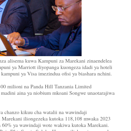
nza alisema kuwa Kampuni za Marekani zinaendelea
ni ya Marriott iliyopanga kuongeza idadi ya hoteli
kampuni ya Visa imezindua ofisi ya biashara nchini.
00 milioni na Panda Hill Tanzania Limited
 madini aina ya niobium mkoani Songwe unaotarajiwa
wa chanzo kikuu cha watalii na wawindaji
ka Marekani iliongezeka kutoka 118,108 mwaka 2023
ya 60% ya wawindaji wote wakiwa kutoka Marekani.