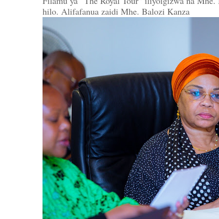
Filamu ya “The Royal Tour” iliyoigizwa na Mhe. 
hilo. Alifafanua zaidi Mhe. Balozi Kanza