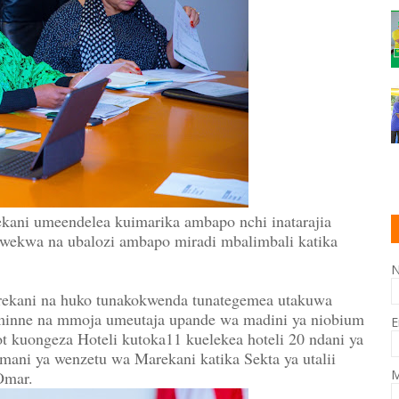
ani umeendelea kuimarika ambapo nchi inatarajia
yowekwa na ubalozi ambapo miradi mbalimbali katika
ekani na huko tunakokwenda tunategemea utakuwa
 minne na mmoja umeutaja upande wa madini ya niobium
E
ot kuongeza Hoteli kutoka11 kuelekea hoteli 20 ndani ya
imani ya wenzetu wa Marekani katika Sekta ya utalii
M
Omar.