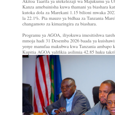
Akitoa Taarifa ya utekelezaji wa Majukumu ya U
Kanza amebainisha kuwa thamani ya biashara kat
kutoka dola za Marekani 1.15 bilioni mwaka 202
la 22.1%. Pia mauzo ya bidhaa za Tanzania Mare
changamoto za kimazingira za biashara.
Programu ya AGOA, iliyokuwa imesitishwa tar
mmoja hadi 31 Desemba 2026 baada ya kuishawis
yenye manufaa makubwa kwa Tanzania ambapo kat
Kupitia AGOA yalifikia asilimia 42.85 huku takr