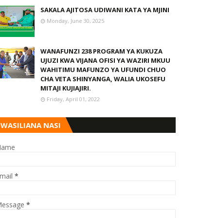
SAKALA AJITOSA UDIWANI KATA YA MJINI
Monday, June 30, 2025
WANAFUNZI 238 PROGRAM YA KUKUZA
UJUZI KWA VIJANA OFISI YA WAZIRI MKUU
WAHITIMU MAFUNZO YA UFUNDI CHUO
CHA VETA SHINYANGA, WALIA UKOSEFU
MITAJI KUJIAJIRI.
Friday, April 01, 2022
WASILIANA NASI
Name
mail
*
essage
*