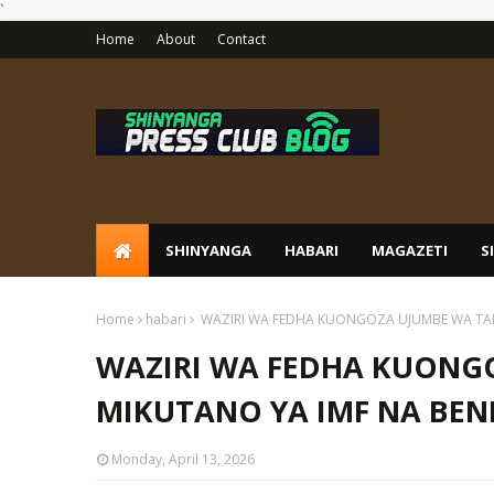
`
Home
About
Contact
SHINYANGA
HABARI
MAGAZETI
S
Home
habari
WAZIRI WA FEDHA KUONGOZA UJUMBE WA TAN
WAZIRI WA FEDHA KUONG
MIKUTANO YA IMF NA BEN
Monday, April 13, 2026