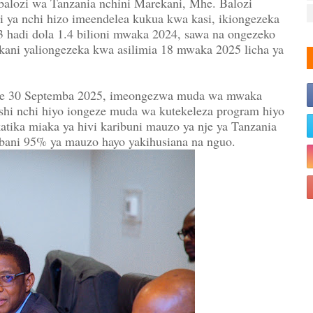
balozi wa Tanzania nchini Marekani, Mhe. Balozi
i ya nchi hizo imeendelea kukua kwa kasi, ikiongezeka
3 hadi dola 1.4 bilioni mwaka 2024, sawa na ongezeko
kani yaliongezeka kwa asilimia 18 mwaka 2025 licha ya
ehe 30 Septemba 2025, imeongezwa muda wa mwaka
hi nchi hiyo iongeze muda wa kutekeleza program hiyo
ika miaka ya hivi karibuni mauzo ya nje ya Tanzania
ibani 95% ya mauzo hayo yakihusiana na nguo.