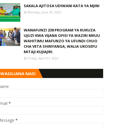
SAKALA AJITOSA UDIWANI KATA YA MJINI
Monday, June 30, 2025
WANAFUNZI 238 PROGRAM YA KUKUZA
UJUZI KWA VIJANA OFISI YA WAZIRI MKUU
WAHITIMU MAFUNZO YA UFUNDI CHUO
CHA VETA SHINYANGA, WALIA UKOSEFU
MITAJI KUJIAJIRI.
Friday, April 01, 2022
WASILIANA NASI
Name
mail
*
essage
*