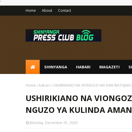
`
Home
About
Contact
SHINYANGA
HABARI
MAGAZETI
S
Home
habari
USHIRIKIANO NA VIONGOZI WA DINI WATAJWA
USHIRIKIANO NA VIONGOZ
NGUZO YA KULINDA AMANI
Monday, December 01, 2025