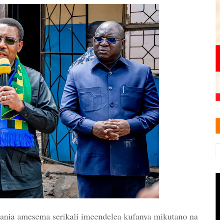
ia amesema serikali imeendelea kufanya mikutano na