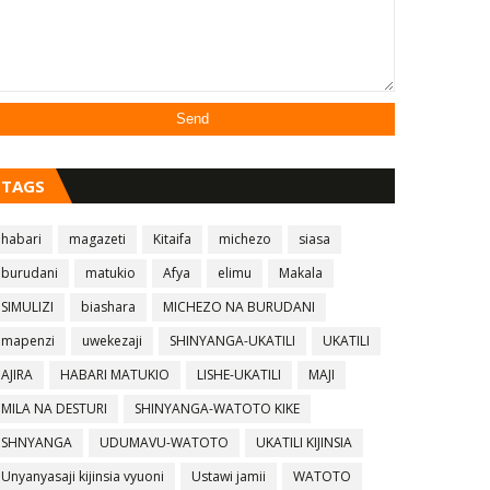
TAGS
habari
magazeti
Kitaifa
michezo
siasa
burudani
matukio
Afya
elimu
Makala
SIMULIZI
biashara
MICHEZO NA BURUDANI
mapenzi
uwekezaji
SHINYANGA-UKATILI
UKATILI
AJIRA
HABARI MATUKIO
LISHE-UKATILI
MAJI
MILA NA DESTURI
SHINYANGA-WATOTO KIKE
SHNYANGA
UDUMAVU-WATOTO
UKATILI KIJINSIA
Unyanyasaji kijinsia vyuoni
Ustawi jamii
WATOTO