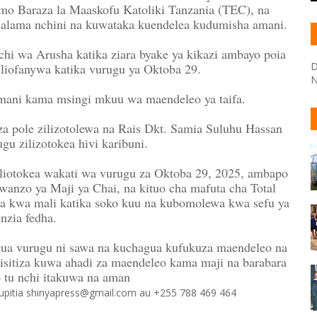
wemo Baraza la Maaskofu Katoliki Tanzania (TEC), na
 usalama nchini na kuwataka kuendelea kudumisha amani.
chi wa Arusha katika ziara byake ya kikazi ambayo poia
D
uliofanywa katika vurugu ya Oktoba 29.
N
ani kama msingi mkuu wa maendeleo ya taifa.
za pole zilizotolewa na Rais Dkt. Samia Suluhu Hassan
ugu zilizotokea hivi karibuni.
uliotokea wakati wa vurugu za Oktoba 29, 2025, ambapo
wanzo ya Maji ya Chai, na kituo cha mafuta cha Total
wa kwa mali katika soko kuu na kubomolewa kwa sefu ya
nzia fedha.
a vurugu ni sawa na kuchagua kufukuza maendeleo na
sitiza kuwa ahadi za maendeleo kama maji na barabara
o tu nchi itakuwa na aman
 kupitia shinyapress@gmail.com au +255 788 469 464