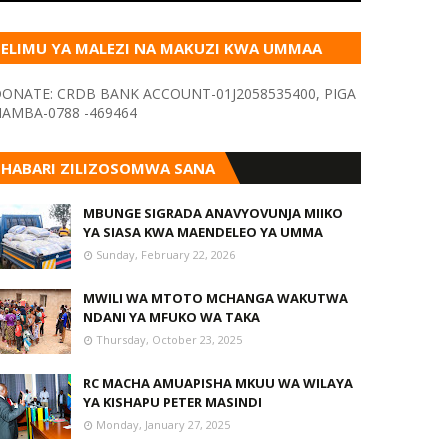
ELIMU YA MALEZI NA MAKUZI KWA UMMAA
KUPITIA VYOMBO VA HABARI
ONATE: CRDB BANK ACCOUNT-01J2058535400, PIGA
AMBA-0788 -469464
HABARI ZILIZOSOMWA SANA
MBUNGE SIGRADA ANAVYOVUNJA MIIKO
YA SIASA KWA MAENDELEO YA UMMA
Sunday, February 22, 2026
MWILI WA MTOTO MCHANGA WAKUTWA
NDANI YA MFUKO WA TAKA
Thursday, October 23, 2025
RC MACHA AMUAPISHA MKUU WA WILAYA
YA KISHAPU PETER MASINDI
Monday, January 27, 2025