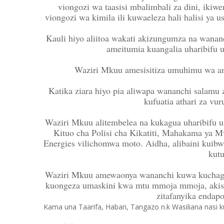
viongozi wa taasisi mbalimbali za dini, iki
viongozi wa kimila ili kuwaeleza hali halisi ya
Kauli hiyo aliitoa wakati akizungumza na wanan
ameitumia kuangalia uharibifu 
Waziri Mkuu amesisitiza umuhimu wa am
Katika ziara hiyo pia aliwapa wananchi salamu 
kufuatia athari za vur
Waziri Mkuu alitembelea na kukagua uharibifu 
Kituo cha Polisi cha Kikatiti, Mahakama ya M
Energies vilichomwa moto. Aidha, alibaini kuib
kutu
Waziri Mkuu amewaonya wananchi kuwa kuchagu
kuongeza umaskini kwa mtu mmoja mmoja, akisi
zitafanyika endap
Kama una Taarifa, Habari, Tangazo n.k Wasiliana nasi