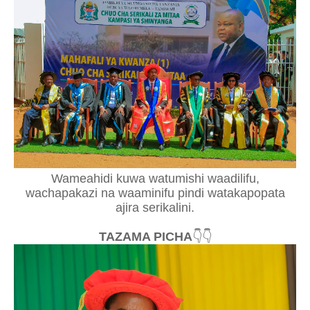
Wameahidi kuwa watumishi waadilifu,
wachapakazi na waaminifu pindi watakapopata
ajira serikalini.
TAZAMA PICHA
👇👇