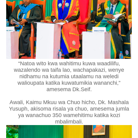
“Natoa wito kwa wahitimu kuwa waadilifu,
wazalendo wa taifa lao, wachapakazi, wenye
nidhamu na kutumia utaalamu na weledi
walioupata katika kuwatumikia wananchi,”
amesema Dk.Seif.
Awali, Kaimu Mkuu wa Chuo hicho, Dk. Mashala
Yusuph, akisoma risala ya chuo, amesema jumla
ya wanachuo 350 wamehitimu katika kozi
mbalimbali.