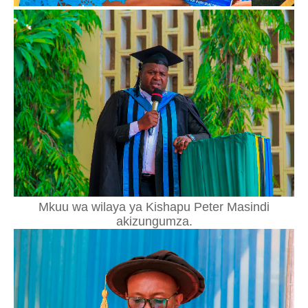
Mkuu wa wilaya ya Kishapu Peter Masindi
akizungumza.