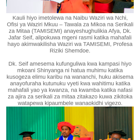
Kauli hiyo imetolewa na Naibu Waziri wa Nchi,
Ofisi ya Waziri Mkuu – Tawala za Mikoa na Serikali
za Mitaa (TAMISEMI) anayeshughulikia Afya, Dk.
Jafar Seif, alipokuwa mgeni rasmi katika mahafali
hayo akimwakilisha Waziri wa TAMISEMI, Profesa
Riziki Shemdoe.
Dk. Seif amesema kufunguliwa kwa kampasi hiyo
mkoani Shinyanga ni hatua muhimu katika
kusogeza elimu karibu na wananchi, huku akisema
anayofuraha kutunuku vyeti kwa wahitimu katika
mahafali yao ya kwanza, na kwamba katika nafasi
za ajira za serikali za mitaa zitakazo kuwa zikitoka
watapewa kipaumbele wanaokidhi vigezo.