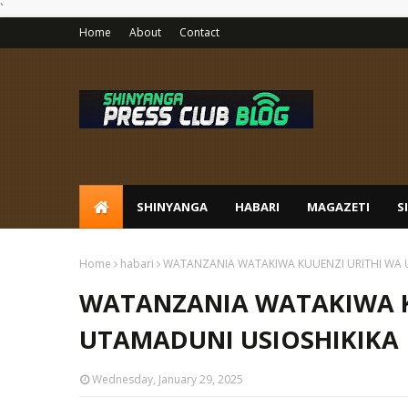
`
Home
About
Contact
SHINYANGA
HABARI
MAGAZETI
S
Home
habari
WATANZANIA WATAKIWA KUUENZI URITHI WA 
WATANZANIA WATAKIWA K
UTAMADUNI USIOSHIKIKA
Wednesday, January 29, 2025