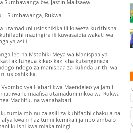
ya Sumbawanga bw. Jastin Malisawa
u , Sumbawanga, Rukwa
 utamaduni usioshikika ili kuweza kurithisha
 kuhifadhi mazingira ili kuwasaidia wakati wa
ga ya asili.
nga leo na Mstahiki Meya wa Manispaa ya
ati akifungua kikao kazi cha kutengeneza
ndogo ndogo za manispaa za kulinda urithi wa
i usioshikika.
la Vyombo vya Habari kwa Maendeleo ya Jamii
madiwani, maafisa utamaduni mkoa wa Rukwa
nga Machifu, na wanahabari.
E
utumia mbinu za asili za kuhifadhi chakula na
 afya kwani hazitumii kemikali jambo ambalo
M
mani kuishi kwa miaka mingi.