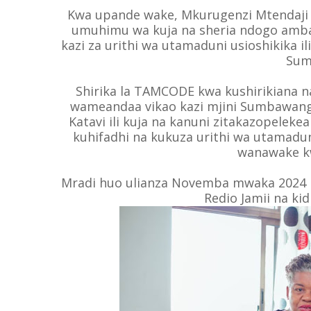
Kwa upande wake, Mkurugenzi Mtendaji
umuhimu wa kuja na sheria ndogo amba
kazi za urithi wa utamaduni usioshikika i
Sum
Shirika la TAMCODE kwa kushirikiana 
wameandaa vikao kazi mjini Sumbawang
Katavi ili kuja na kanuni zitakazopelek
kuhifadhi na kukuza urithi wa utamaduni
wanawake kw
Mradi huo ulianza Novemba mwaka 2024 
Redio Jamii na kidi