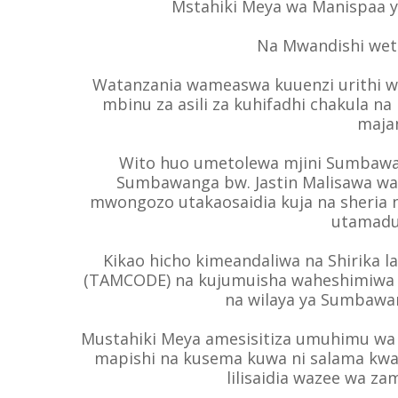
Mstahiki Meya wa Manispaa 
Na Mwandishi wet
Watanzania wameaswa kuuenzi urithi wa
mbinu za asili za kuhifadhi chakula na
majan
Wito huo umetolewa mjini Sumbawa
Sumbawanga bw. Jastin Malisawa wak
mwongozo utakaosaidia kuja na sheria 
utamadun
Kikao hicho kimeandaliwa na Shirika 
(TAMCODE) na kujumuisha waheshimiwa 
na wilaya ya Sumbawa
Mustahiki Meya amesisitiza umuhimu wa k
mapishi na kusema kuwa ni salama kwa
lilisaidia wazee wa za