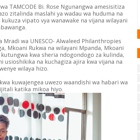
 wa TAMCODE Bi. Rose Ngunangwa amesisitiza
zo zitalinda maslahi ya wadau wa huduma na
li kukuza vipato vya wanawake na vijana wilayani
bawanga.
na Mradi wa UNESCO- Alwaleed Philanthropies
a, Mkoani Rukwa na wilayani Mpanda, Mkoani
ea kutungwa kwa sheria ndogondogo za kulinda,
 usioshikika na kuchagiza ajira kwa vijana na
enye wilaya hizo.
kwa kuwajengea uwezo waandishi wa habari wa
jitali katika mikoa hiyo.