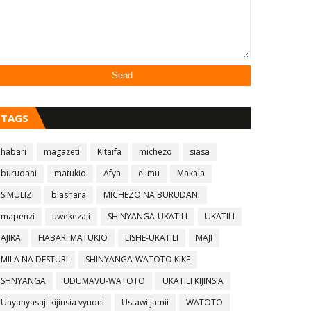
TAGS
habari
magazeti
Kitaifa
michezo
siasa
burudani
matukio
Afya
elimu
Makala
SIMULIZI
biashara
MICHEZO NA BURUDANI
mapenzi
uwekezaji
SHINYANGA-UKATILI
UKATILI
AJIRA
HABARI MATUKIO
LISHE-UKATILI
MAJI
MILA NA DESTURI
SHINYANGA-WATOTO KIKE
SHNYANGA
UDUMAVU-WATOTO
UKATILI KIJINSIA
Unyanyasaji kijinsia vyuoni
Ustawi jamii
WATOTO