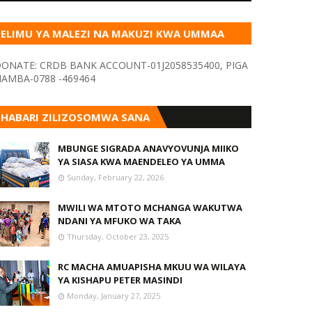
ELIMU YA MALEZI NA MAKUZI KWA UMMAA
KUPITIA VYOMBO VA HABARI
ONATE: CRDB BANK ACCOUNT-01J2058535400, PIGA
AMBA-0788 -469464
HABARI ZILIZOSOMWA SANA
MBUNGE SIGRADA ANAVYOVUNJA MIIKO
YA SIASA KWA MAENDELEO YA UMMA
Sunday, February 22, 2026
MWILI WA MTOTO MCHANGA WAKUTWA
NDANI YA MFUKO WA TAKA
Thursday, October 23, 2025
RC MACHA AMUAPISHA MKUU WA WILAYA
YA KISHAPU PETER MASINDI
Monday, January 27, 2025