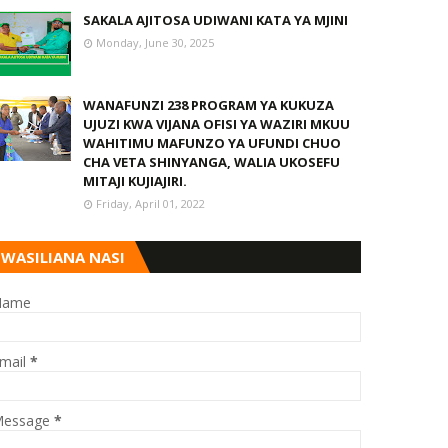
SAKALA AJITOSA UDIWANI KATA YA MJINI
Monday, June 30, 2025
WANAFUNZI 238 PROGRAM YA KUKUZA
UJUZI KWA VIJANA OFISI YA WAZIRI MKUU
WAHITIMU MAFUNZO YA UFUNDI CHUO
CHA VETA SHINYANGA, WALIA UKOSEFU
MITAJI KUJIAJIRI.
Friday, April 01, 2022
WASILIANA NASI
Name
mail
*
essage
*