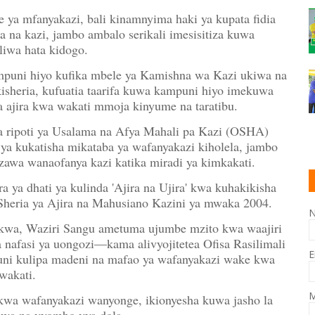
e ya mfanyakazi, bali kinamnyima haki ya kupata fidia
a na kazi, jambo ambalo serikali imesisitiza kuwa
liwa hata kidogo.
puni hiyo kufika mbele ya Kamishna wa Kazi ukiwa na
o kisheria, kufuatia taarifa kuwa kampuni hiyo imekuwa
a ajira kwa wakati mmoja kinyume na taratibu.
ha ripoti ya Usalama na Afya Mahali pa Kazi (OSHA)
ya kukatisha mikataba ya wafanyakazi kiholela, jambo
zawa wanaofanya kazi katika miradi ya kimkakati.
 ya dhati ya kulinda 'Ajira na Ujira' kwa kuhakikisha
Sheria ya Ajira na Mahusiano Kazini ya mwaka 2004.
wa, Waziri Sangu ametuma ujumbe mzito kwa waajiri
 nafasi ya uongozi—kama alivyojitetea Ofisa Rasilimali
E
i kulipa madeni na mafao ya wafanyakazi wake kwa
wakati.
M
 kwa wafanyakazi wanyonge, ikionyesha kuwa jasho la