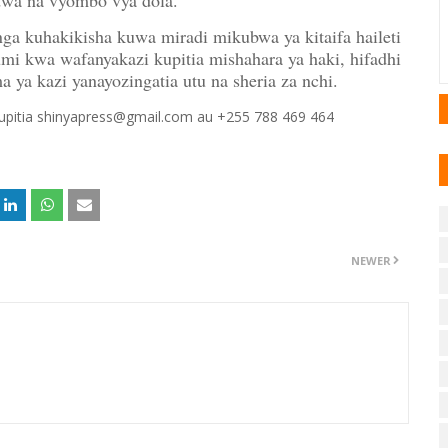
ndwa na vyombo vya dola.
nga kuhakikisha kuwa miradi mikubwa ya kitaifa haileti
mi kwa wafanyakazi kupitia mishahara ya haki, hifadhi
a ya kazi yanayozingatia utu na sheria za nchi.
 kupitia shinyapress@gmail.com au +255 788 469 464
NEWER