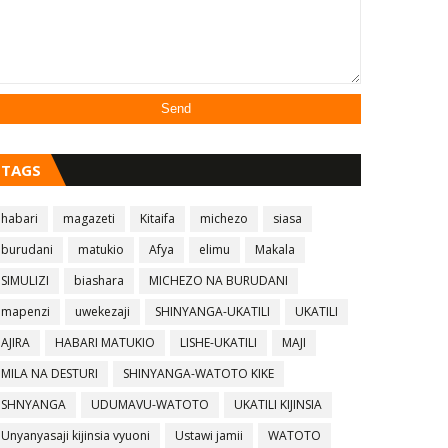
TAGS
habari
magazeti
Kitaifa
michezo
siasa
burudani
matukio
Afya
elimu
Makala
SIMULIZI
biashara
MICHEZO NA BURUDANI
mapenzi
uwekezaji
SHINYANGA-UKATILI
UKATILI
AJIRA
HABARI MATUKIO
LISHE-UKATILI
MAJI
MILA NA DESTURI
SHINYANGA-WATOTO KIKE
SHNYANGA
UDUMAVU-WATOTO
UKATILI KIJINSIA
Unyanyasaji kijinsia vyuoni
Ustawi jamii
WATOTO