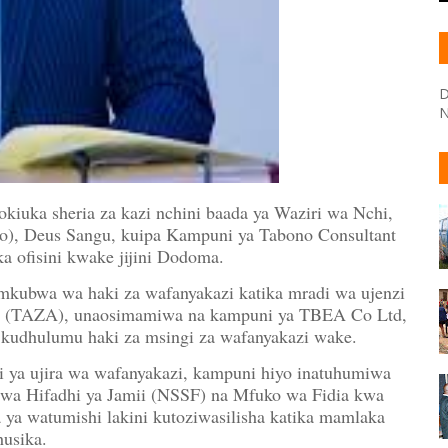
D
N
aokiuka sheria za kazi nchini baada ya Waziri wa Nchi,
no), Deus Sangu, kuipa Kampuni ya Tabono Consultant
a ofisini kwake jijini Dodoma.
i mkubwa wa haki za wafanyakazi katika mradi wa ujenzi
 (TAZA), unaosimamiwa na kampuni ya TBEA Co Ltd,
udhulumu haki za msingi za wafanyakazi wake.
i ya ujira wa wafanyakazi, kampuni hiyo inatuhumiwa
 wa Hifadhi ya Jamii (NSSF) na Mfuko wa Fidia kwa
ya watumishi lakini kutoziwasilisha katika mamlaka
husika.