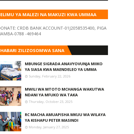
ELIMU YA MALEZI NA MAKUZI KWA UMMAA
KUPITIA VYOMBO VA HABARI
ONATE: CRDB BANK ACCOUNT-01J2058535400, PIGA
AMBA-0788 -469464
HABARI ZILIZOSOMWA SANA
MBUNGE SIGRADA ANAVYOVUNJA MIIKO
YA SIASA KWA MAENDELEO YA UMMA
Sunday, February 22, 2026
MWILI WA MTOTO MCHANGA WAKUTWA
NDANI YA MFUKO WA TAKA
Thursday, October 23, 2025
RC MACHA AMUAPISHA MKUU WA WILAYA
YA KISHAPU PETER MASINDI
Monday, January 27, 2025