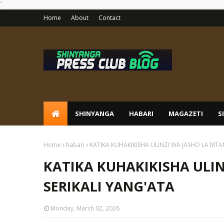
`
Home
About
Contact
SHINYANGA
HABARI
MAGAZETI
S
Home
habari
KATIKA KUHAKIKISHA ULINZI WA JASHO LA MTA
KATIKA KUHAKIKISHA ULI
SERIKALI YANG'ATA
Monday, March 02, 2026