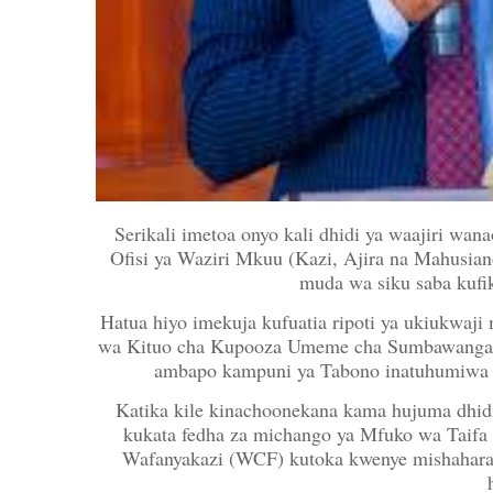
Serikali imetoa onyo kali dhidi ya waajiri wan
Ofisi ya Waziri Mkuu (Kazi, Ajira na Mahusia
muda wa siku saba kufik
Hatua hiyo imekuja kufuatia ripoti ya ukiukwaj
wa Kituo cha Kupooza Umeme cha Sumbawanga
ambapo kampuni ya Tabono inatuhumiwa k
Katika kile kinachoonekana kama hujuma dhid
kukata fedha za michango ya Mfuko wa Taifa
Wafanyakazi (WCF) kutoka kwenye mishahara 