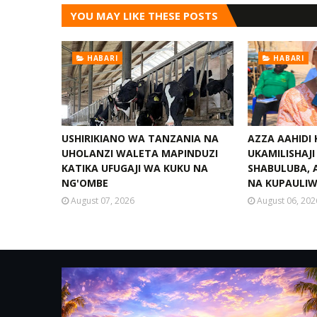
YOU MAY LIKE THESE POSTS
HABARI
HABARI
USHIRIKIANO WA TANZANIA NA
AZZA AAHIDI
UHOLANZI WALETA MAPINDUZI
UKAMILISHAJ
KATIKA UFUGAJI WA KUKU NA
SHABULUBA, 
NG'OMBE
NA KUPAULI
August 07, 2026
August 06, 202