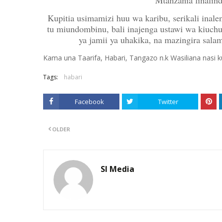
Mtanzania linali
Kupitia usimamizi huu wa karibu, serikali inale
tu miundombinu, bali inajenga ustawi wa kiuchu
ya jamii ya uhakika, na mazingira salam
Kama una Taarifa, Habari, Tangazo n.k Wasiliana nasi
Tags:
habari
Facebook
Twitter
OLDER
SI Media