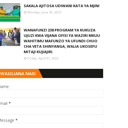
SAKALA AJITOSA UDIWANI KATA YA MJINI
Monday, June 30, 2025
WANAFUNZI 238 PROGRAM YA KUKUZA
UJUZI KWA VIJANA OFISI YA WAZIRI MKUU
WAHITIMU MAFUNZO YA UFUNDI CHUO
CHA VETA SHINYANGA, WALIA UKOSEFU
MITAJI KUJIAJIRI.
Friday, April 01, 2022
WASILIANA NASI
Name
mail
*
essage
*