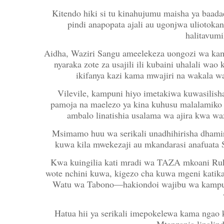
Kitendo hiki si tu kinahujumu maisha ya baada
pindi anapopata ajali au ugonjwa uliotokan
halitavumi
Aidha, Waziri Sangu ameelekeza uongozi wa kam
nyaraka zote za usajili ili kubaini uhalali wa
ikifanya kazi kama mwajiri na wakala w
Vilevile, kampuni hiyo imetakiwa kuwasilis
pamoja na maelezo ya kina kuhusu malalamiko 
ambalo linatishia usalama wa ajira kwa wa
Msimamo huu wa serikali unadhihirisha dhamira
kuwa kila mwekezaji au mkandarasi anafuata 
Kwa kuingilia kati mradi wa TAZA mkoani Ruk
wote nchini kuwa, kigezo cha kuwa mgeni katika
Watu wa Tabono—hakiondoi wajibu wa kampun
Hatua hii ya serikali imepokelewa kama ngao