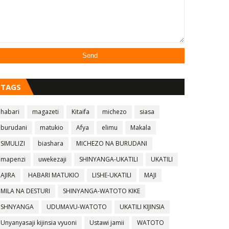
TAGS
habari
magazeti
Kitaifa
michezo
siasa
burudani
matukio
Afya
elimu
Makala
SIMULIZI
biashara
MICHEZO NA BURUDANI
mapenzi
uwekezaji
SHINYANGA-UKATILI
UKATILI
AJIRA
HABARI MATUKIO
LISHE-UKATILI
MAJI
MILA NA DESTURI
SHINYANGA-WATOTO KIKE
SHNYANGA
UDUMAVU-WATOTO
UKATILI KIJINSIA
Unyanyasaji kijinsia vyuoni
Ustawi jamii
WATOTO