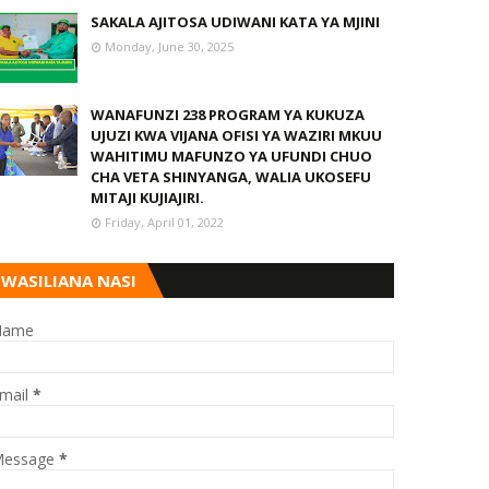
SAKALA AJITOSA UDIWANI KATA YA MJINI
Monday, June 30, 2025
WANAFUNZI 238 PROGRAM YA KUKUZA
UJUZI KWA VIJANA OFISI YA WAZIRI MKUU
WAHITIMU MAFUNZO YA UFUNDI CHUO
CHA VETA SHINYANGA, WALIA UKOSEFU
MITAJI KUJIAJIRI.
Friday, April 01, 2022
WASILIANA NASI
Name
mail
*
essage
*