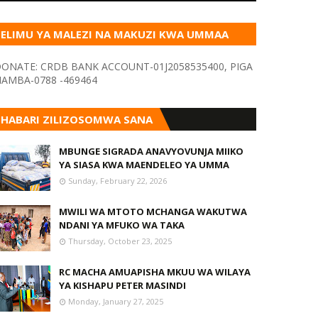
ELIMU YA MALEZI NA MAKUZI KWA UMMAA
KUPITIA VYOMBO VA HABARI
ONATE: CRDB BANK ACCOUNT-01J2058535400, PIGA
AMBA-0788 -469464
HABARI ZILIZOSOMWA SANA
MBUNGE SIGRADA ANAVYOVUNJA MIIKO
YA SIASA KWA MAENDELEO YA UMMA
Sunday, February 22, 2026
MWILI WA MTOTO MCHANGA WAKUTWA
NDANI YA MFUKO WA TAKA
Thursday, October 23, 2025
RC MACHA AMUAPISHA MKUU WA WILAYA
YA KISHAPU PETER MASINDI
Monday, January 27, 2025