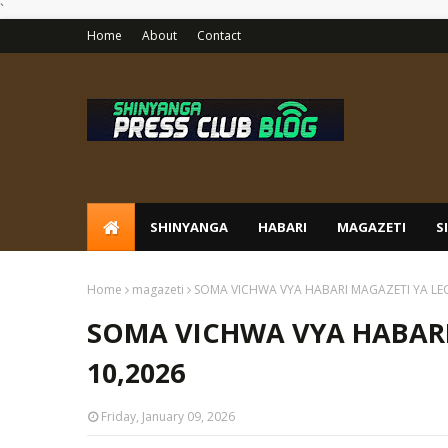
`
Home
About
Contact
SHINYANGA
HABARI
MAGAZETI
S
Home
magazeti
SOMA VICHWA VYA HABARI MAGAZETI YA LEO
SOMA VICHWA VYA HABARI
10,2026
Friday, January 09, 2026