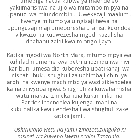
umepiga hatua kubwa ya maendeleo
yakiimarishwa na ujio wa mitambo mipya na
upanuzi wa miundombinu. Uwekezaji maalumu
kwenye mifumo ya uingizaji hewa na
upunguzaji maji umeboresha ufanisi, kuondoa
vikwazo na kuuwezesha mgodi kuzalisha
dhahabu zaidi kwa miongo ijayo.
Katika mgodi wa North Mara, mfumo mpya wa
kuhifadhi umeme kwa betri uliozinduliwa hivi
karibuni umesaidia kuboresha upatikanaji wa
nishati, huku shughuli za uchimbaji chini ya
ardhi na kwenye machimbo ya wazi zikiendelea
kama zilivyopangwa. Shughuli za kuwahamisha
watu makazi zimekaribia kukamilika, na
Barrick inaendelea kujenga imani na
kukubalika kwa uendeshaji wa shughuli zake
katika
jamii.
“Ushirikiano wetu na jamii zinazotuzunguka ni
msingi wa kuwepo kwetu nchini Tanzania.