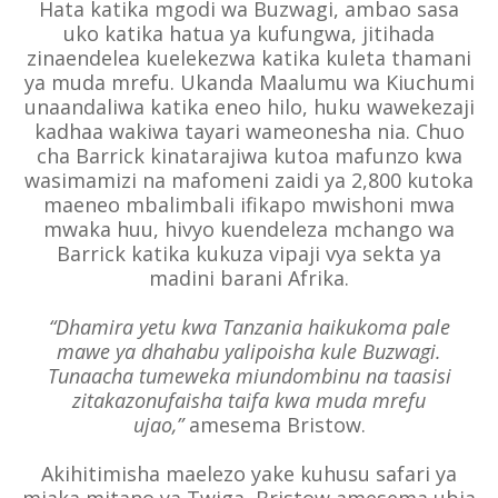
Hata katika mgodi wa Buzwagi, ambao sasa
uko katika hatua ya kufungwa, jitihada
zinaendelea kuelekezwa katika kuleta thamani
ya muda mrefu. Ukanda Maalumu wa Kiuchumi
unaandaliwa katika eneo hilo, huku wawekezaji
kadhaa wakiwa tayari wameonesha nia. Chuo
cha Barrick kinatarajiwa kutoa mafunzo kwa
wasimamizi na mafomeni zaidi ya 2,800 kutoka
maeneo mbalimbali ifikapo mwishoni mwa
mwaka huu, hivyo kuendeleza mchango wa
Barrick katika kukuza vipaji vya sekta ya
madini barani Afrika.
“Dhamira yetu kwa Tanzania haikukoma pale
mawe ya dhahabu yalipoisha kule Buzwagi.
Tunaacha tumeweka miundombinu na taasisi
zitakazonufaisha taifa kwa muda mrefu
ujao,”
amesema Bristow.
Akihitimisha maelezo yake kuhusu safari ya