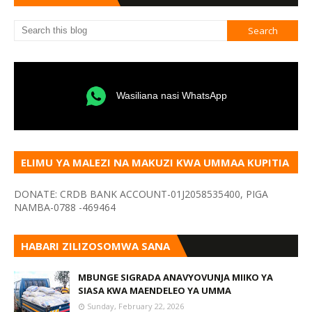
Wasiliana nasi WhatsApp
ELIMU YA MALEZI NA MAKUZI KWA UMMAA KUPITIA
VYOMBO VA HABARI
DONATE: CRDB BANK ACCOUNT-01J2058535400, PIGA
NAMBA-0788 -469464
HABARI ZILIZOSOMWA SANA
MBUNGE SIGRADA ANAVYOVUNJA MIIKO YA
SIASA KWA MAENDELEO YA UMMA
Sunday, February 22, 2026