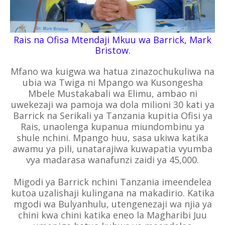
Rais na Ofisa Mtendaji Mkuu wa Barrick, Mark
Bristow.
Mfano wa kuigwa wa hatua zinazochukuliwa na
ubia wa Twiga ni Mpango wa Kusongesha
Mbele Mustakabali wa Elimu, ambao ni
uwekezaji wa pamoja wa dola milioni 30 kati ya
Barrick na Serikali ya Tanzania kupitia Ofisi ya
Rais, unaolenga kupanua miundombinu ya
shule nchini. Mpango huu, sasa ukiwa katika
awamu ya pili, unatarajiwa kuwapatia vyumba
vya madarasa wanafunzi zaidi ya 45,000.
Migodi ya Barrick nchini Tanzania imeendelea
kutoa uzalishaji kulingana na makadirio. Katika
mgodi wa Bulyanhulu, utengenezaji wa njia ya
chini kwa chini katika eneo la Magharibi Juu