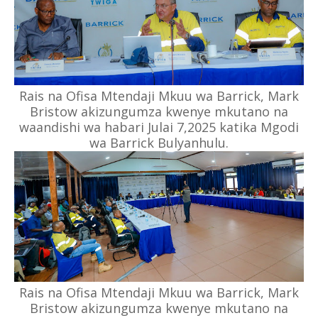
Rais na Ofisa Mtendaji Mkuu wa Barrick, Mark
Bristow akizungumza kwenye mkutano na
waandishi wa habari Julai 7,2025 katika Mgodi
wa Barrick Bulyanhulu.
Rais na Ofisa Mtendaji Mkuu wa Barrick, Mark
Bristow akizungumza kwenye mkutano na