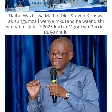
Naibu Waziri wa Madini Dkt. Steven Kiruswa
akizungumza kwenye mkutano na waandishi
wa habari Julai 7,2025 katika Mgodi wa Barrick
Bulyanhulu