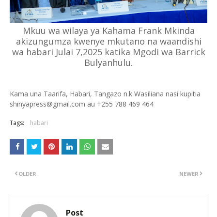
Mkuu wa wilaya ya Kahama Frank Mkinda
akizungumza kwenye mkutano na waandishi
wa habari Julai 7,2025 katika Mgodi wa Barrick
Bulyanhulu.
Kama una Taarifa, Habari, Tangazo n.k Wasiliana nasi kupitia
shinyapress@gmail.com au +255 788 469 464
Tags:
habari
OLDER
NEWER
Post