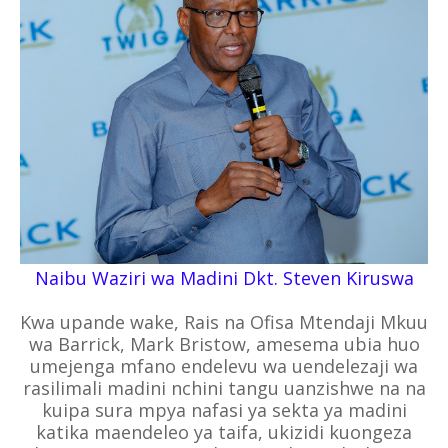
Naibu Waziri wa Madini Dkt. Steven Kiruswa
Kwa upande wake, Rais na Ofisa Mtendaji Mkuu
wa Barrick, Mark Bristow, amesema ubia huo
umejenga mfano endelevu wa uendelezaji wa
rasilimali madini nchini tangu uanzishwe na na
kuipa sura mpya nafasi ya sekta ya madini
katika maendeleo ya taifa, ukizidi kuongeza