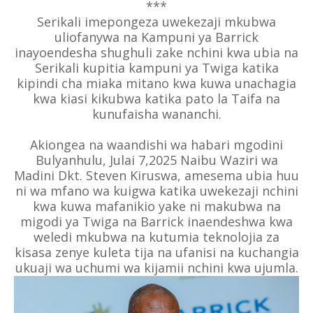
***
Serikali imepongeza uwekezaji mkubwa
uliofanywa na Kampuni ya Barrick
inayoendesha shughuli zake nchini kwa ubia na
Serikali kupitia kampuni ya Twiga katika
kipindi cha miaka mitano kwa kuwa unachagia
kwa kiasi kikubwa katika pato la Taifa na
kunufaisha wananchi.
Akiongea na waandishi wa habari mgodini
Bulyanhulu, Julai 7,2025 Naibu Waziri wa
Madini Dkt. Steven Kiruswa, amesema ubia huu
ni wa mfano wa kuigwa katika uwekezaji nchini
kwa kuwa mafanikio yake ni makubwa na
migodi ya Twiga na Barrick inaendeshwa kwa
weledi mkubwa na kutumia teknolojia za
kisasa zenye kuleta tija na ufanisi na kuchangia
ukuaji wa uchumi wa kijamii nchini kwa ujumla.