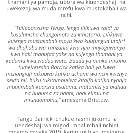
thamani ya pamoja, ubora wa kiuendeshaji na
uwekezaji wa muda mrefu kwa mustakabali wa
nchi.
“Tulipoanzisha Twiga, lengo lilikuwa zaidi ya
kusuluhisha changamoto za kihistoria. Lilikuwa
kujenga mustakabali mpya kwa kuufungua utajiri
wa dhahabu wa Tanzania kwa njia inayogawanya
kwa haki manufaa yake na kujenga thamani ya
kudumu kwa wadau wote. Baada ya miaka mitano,
tumeirejesha Barrick katika hali ya kuwa
mchangiaji mkubwa katika uchumi wa nchi kwenye
sekta hii, huku tukitambuliwa kitaifa katika nyanja
mbalimbali kuanzia usalama, matumizi ya bidhaa
na huduma za ndani, hadi elimu na
miundombinu,”
amesema Bristow.
Tangu Barrick ichukue rasmi jukumu la
uendeshaji wa migodi mbalimbali nchini
mnamo mwaka 2019, kampuni hiyo imeingiza