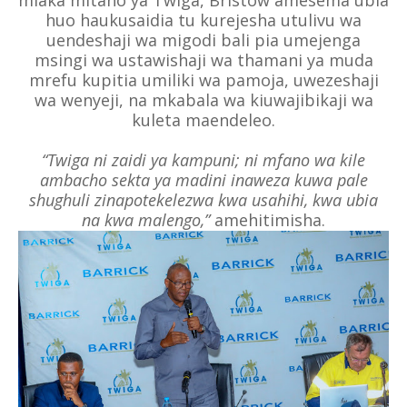
miaka mitano ya Twiga, Bristow amesema ubia
huo haukusaidia tu kurejesha utulivu wa
uendeshaji wa migodi bali pia umejenga
msingi wa ustawishaji wa thamani ya muda
mrefu kupitia umiliki wa pamoja, uwezeshaji
wa wenyeji, na mkabala wa kiuwajibikaji wa
kuleta maendeleo.
“Twiga ni zaidi ya kampuni; ni mfano wa kile
ambacho sekta ya madini inaweza kuwa pale
shughuli zinapotekelezwa kwa usahihi, kwa ubia
na kwa malengo,”
amehitimisha.