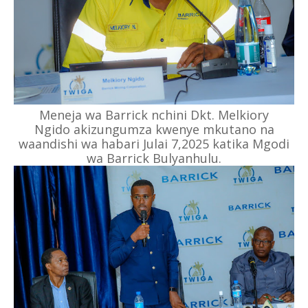
Meneja wa Barrick nchini Dkt. Melkiory
Ngido akizungumza kwenye mkutano na
waandishi wa habari Julai 7,2025 katika Mgodi
wa Barrick Bulyanhulu.