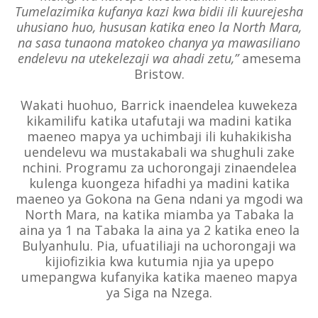
Tumelazimika kufanya kazi kwa bidii ili kuurejesha
uhusiano huo, hususan katika eneo la North Mara,
na sasa tunaona matokeo chanya ya mawasiliano
endelevu na utekelezaji wa ahadi zetu,”
amesema
Bristow.
Wakati huohuo, Barrick inaendelea kuwekeza
kikamilifu katika utafutaji wa madini katika
maeneo mapya ya uchimbaji ili kuhakikisha
uendelevu wa mustakabali wa shughuli zake
nchini. Programu za uchorongaji zinaendelea
kulenga kuongeza hifadhi ya madini katika
maeneo ya Gokona na Gena ndani ya mgodi wa
North Mara, na katika miamba ya Tabaka la
aina ya 1 na Tabaka la aina ya 2 katika eneo la
Bulyanhulu. Pia, ufuatiliaji na uchorongaji wa
kijiofizikia kwa kutumia njia ya upepo
umepangwa kufanyika katika maeneo mapya
ya Siga na Nzega.