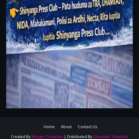
Home
About
Contact Us
Created By
Blogger Template
| Distributed By
Gooyaabi Template