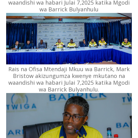
waandishi wa habari Julai 7,2025 katika Mgodi
wa Barrick Bulyanhulu
Rais na Ofisa Mtendaji Mkuu wa Barrick, Mark
Bristow akizungumza kwenye mkutano na
waandishi wa habari Julai 7,2025 katika Mgodi
wa Barrick Bulyanhulu.