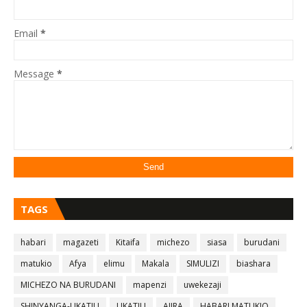
Email
*
Message
*
TAGS
habari
magazeti
Kitaifa
michezo
siasa
burudani
matukio
Afya
elimu
Makala
SIMULIZI
biashara
MICHEZO NA BURUDANI
mapenzi
uwekezaji
SHINYANGA-UKATILI
UKATILI
AJIRA
HABARI MATUKIO