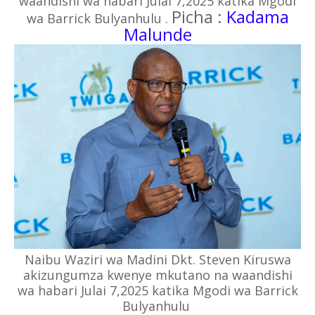
waandishi wa habari Julai 7,2025 katika Mgodi
Picha :
Kadama
wa Barrick Bulyanhulu .
Malunde
Naibu Waziri wa Madini Dkt. Steven Kiruswa
akizungumza kwenye mkutano na waandishi
wa habari Julai 7,2025 katika Mgodi wa Barrick
Bulyanhulu