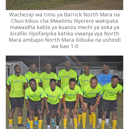
Wachezaji wa timu ya Barrick North Mara na
Chuo kikuu cha Mwalimu Nyerere wakipata
mawaidha kabla ya kuanza mechi ya soka ya
kirafiki iliyofanyika katika viwanja vya North
Mara ambapo North Mara iliibuka na ushindi
wa bao 1-0