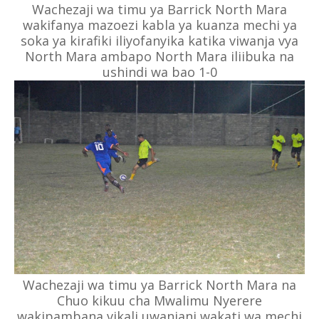
Wachezaji wa timu ya Barrick North Mara
wakifanya mazoezi kabla ya kuanza mechi ya
soka ya kirafiki iliyofanyika katika viwanja vya
North Mara ambapo North Mara iliibuka na
ushindi wa bao 1-0
Wachezaji wa timu ya Barrick North Mara na
Chuo kikuu cha Mwalimu Nyerere
wakipambana vikali uwanjani wakati wa mechi