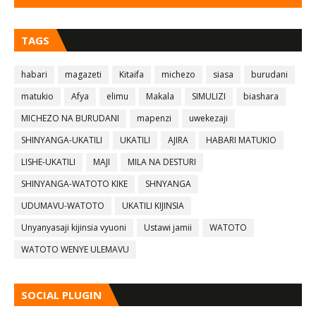
TAGS
habari
magazeti
Kitaifa
michezo
siasa
burudani
matukio
Afya
elimu
Makala
SIMULIZI
biashara
MICHEZO NA BURUDANI
mapenzi
uwekezaji
SHINYANGA-UKATILI
UKATILI
AJIRA
HABARI MATUKIO
LISHE-UKATILI
MAJI
MILA NA DESTURI
SHINYANGA-WATOTO KIKE
SHNYANGA
UDUMAVU-WATOTO
UKATILI KIJINSIA
Unyanyasaji kijinsia vyuoni
Ustawi jamii
WATOTO
WATOTO WENYE ULEMAVU
SOCIAL PLUGIN