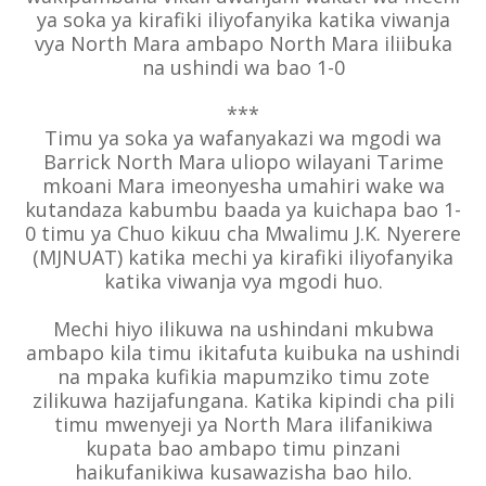
ya soka ya kirafiki iliyofanyika katika viwanja
vya North Mara ambapo North Mara iliibuka
na ushindi wa bao 1-0
***
Timu ya soka ya wafanyakazi wa mgodi wa
Barrick North Mara uliopo wilayani Tarime
mkoani Mara imeonyesha umahiri wake wa
kutandaza kabumbu baada ya kuichapa bao 1-
0 timu ya Chuo kikuu cha Mwalimu J.K. Nyerere
(MJNUAT) katika mechi ya kirafiki iliyofanyika
katika viwanja vya mgodi huo.
Mechi hiyo ilikuwa na ushindani mkubwa
ambapo kila timu ikitafuta kuibuka na ushindi
na mpaka kufikia mapumziko timu zote
zilikuwa hazijafungana. Katika kipindi cha pili
timu mwenyeji ya North Mara ilifanikiwa
kupata bao ambapo timu pinzani
haikufanikiwa kusawazisha bao hilo.