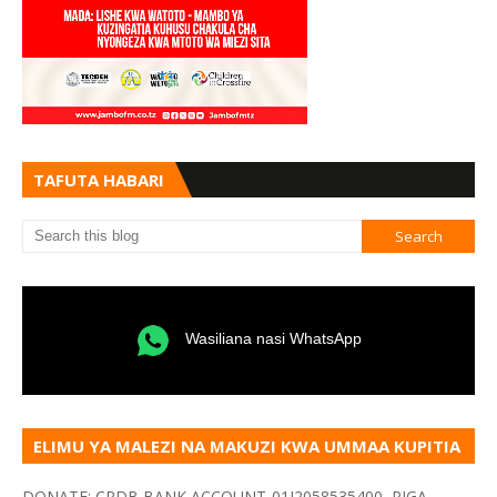
TAFUTA HABARI
Wasiliana nasi WhatsApp
ELIMU YA MALEZI NA MAKUZI KWA UMMAA KUPITIA
VYOMBO VA HABARI
DONATE: CRDB BANK ACCOUNT-01J2058535400, PIGA