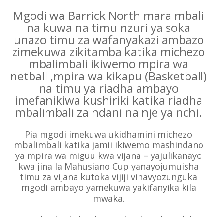
Mgodi wa Barrick North mara mbali
na kuwa na timu nzuri ya soka
unazo timu za wafanyakazi ambazo
zimekuwa zikitamba katika michezo
mbalimbali ikiwemo mpira wa
netball ,mpira wa kikapu (Basketball)
na timu ya riadha ambayo
imefanikiwa kushiriki katika riadha
mbalimbali za ndani na nje ya nchi.
Pia mgodi imekuwa ukidhamini michezo
mbalimbali katika jamii ikiwemo mashindano
ya mpira wa miguu kwa vijana – yajulikanayo
kwa jina la Mahusiano Cup yanayojumuisha
timu za vijana kutoka vijiji vinavyozunguka
mgodi ambayo yamekuwa yakifanyika kila
mwaka.