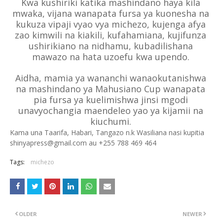
Kwa kushiriki katika mashindano haya kila
mwaka, vijana wanapata fursa ya kuonesha na
kukuza vipaji vyao vya michezo, kujenga afya
zao kimwili na kiakili, kufahamiana, kujifunza
ushirikiano na nidhamu, kubadilishana
mawazo na hata uzoefu kwa upendo.
Aidha, mamia ya wananchi wanaokutanishwa
na mashindano ya Mahusiano Cup wanapata
pia fursa ya kuelimishwa jinsi mgodi
unavyochangia maendeleo yao ya kijamii na
kiuchumi.
Kama una Taarifa, Habari, Tangazo n.k Wasiliana nasi kupitia
shinyapress@gmail.com au +255 788 469 464
Tags:
michezo
OLDER
NEWER