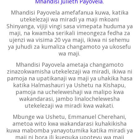
Mhandisi Julieth Payovela.
Mhandisi Payovela amefafanua kuwa, katika
utekelezaji wa miradi ya maji mkoani
Shinyanga, vijiji vingi sasa vimepata huduma ya
maji, na kwamba serikali imeongeza fedha za
ujenzi wa visima 20 vya maji, ikiwa ni sehemu
ya juhudi za kumaliza changamoto ya ukosefu
wa maji.
Mhandisi Payovela ametaja changamoto
zinazokwamisha utekelezaji wa miradi, ikiwa ni
pamoja na upatikanaji wa maji ya uhakika hasa
katika Halmashauri ya Ushetu na Kishapu,
pamoja na ucheleweshaji wa malipo kwa
wakandarasi, jambo linalochelewesha
utekelezaji wa miradi kwa wakati.
Mbunge wa Ushetu, Emmanuel Cherehani,
ametoa wito kwa wakandarasi kuhakikisha
kuwa mabomba yanayotumika katika miradi ya
maji ni bora ili kuepuka upotevu wa maji