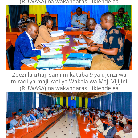
(RUWASA) na wakandarasi likiendelea
Zoezi la utiaji saini mikataba 9 ya ujenzi wa
miradi ya maji kati ya Wakala wa Maji Vijijini
(RUWASA) na wakandarasi likiendelea