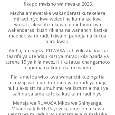
ifikapo mwisho wa mwaka 2025.
Macha amewataka wakandarasi kutekeleza
miradi hiyo kwa weledi na kumaliza kwa
wakati, akisisitiza kuwa ni muhimu kwa
wakandarasi kushirikiana na wananchi katika
maeneo ya miradi, ikiwa ni pamoja na kutoa
ajira kwao.
Aidha, ameagiza RUWASA kuhakikisha inatoa
taarifa ya utendaji kazi ya miradi kila baada ya
tarehe 15 ya kila mwezi ili kutatua changamoto
mapema na kuepuka mkwamo.
Pia, ametoa wito kwa wananchi kuzingatia
utunzaji wa miundombinu ya miradi ya maji,
huku akisisitiza umuhimu wa kutumia maji ya
safi na salama kutoka katika miradi hiyo.
Meneja wa RUWASA Mkoa wa Shinyanga,
Mhandisi Julieth Payovela, amesema kuwa
ujenzi wa miradi hiyo unatarajiwa kumalizika