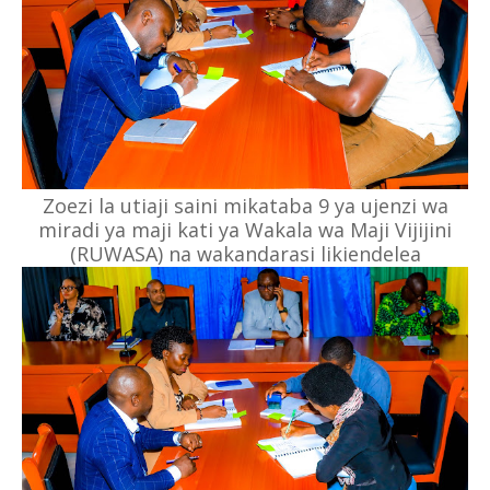
Zoezi la utiaji saini mikataba 9 ya ujenzi wa
miradi ya maji kati ya Wakala wa Maji Vijijini
(RUWASA) na wakandarasi likiendelea