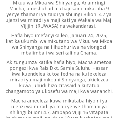
Mkuu wa Mkoa wa Shinyanga, Anamringi
Macha, ameshuhudia utiaji saini mikataba 9
yenye thamani ya zaidi ya shilingi Bilioni 4.7 ya
ujenzi wa miradi ya maji kati ya Wakala wa Maji
Vijijini (RUWASA) na wakandarasi.
Hafla hiyo imefanyika leo, Januari 24, 2025,
katika ukumbi wa mikutano wa Mkuu wa Mkoa
wa Shinyanga na ilihudhuriwa na viongozi
mbalimbali wa serikali na Chama.
Akizungumza katika hafla hiyo, Macha ametoa
pongezi kwa Rais Dkt. Samia Suluhu Hassan
kwa kuendelea kutoa fedha na kutekeleza
miradi ya maji mkoani Shinyanga, akielezea
kuwa juhudi hizo zitasaidia kutatua
changamoto ya ukosefu wa maji kwa wananchi.
Macha ameeleza kuwa mikataba hiyo ni ya
ujenzi wa miradi ya maji yenye thamani ya
shilingi bilioni 4.7, ambapo vijiji 16 vitapata
huduma ya maji, na vituo 18 vya kuchotea maji