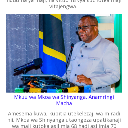
vitajengwa.
Mkuu wa Mkoa wa Shinyanga, Anamringi
Macha
Amesema kuwa, kupitia utekelezaji wa miradi
hii, Mkoa wa Shinyanga utaongeza upatikanaji
wa maji kutoka asilimia 68 hadi asilimia 70