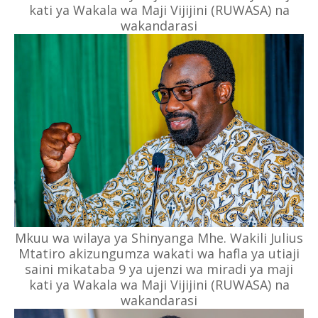
kati ya Wakala wa Maji Vijijini (RUWASA) na
wakandarasi
Mkuu wa wilaya ya Shinyanga Mhe. Wakili Julius
Mtatiro akizungumza wakati wa hafla ya utiaji
saini mikataba 9 ya ujenzi wa miradi ya maji
kati ya Wakala wa Maji Vijijini (RUWASA) na
wakandarasi