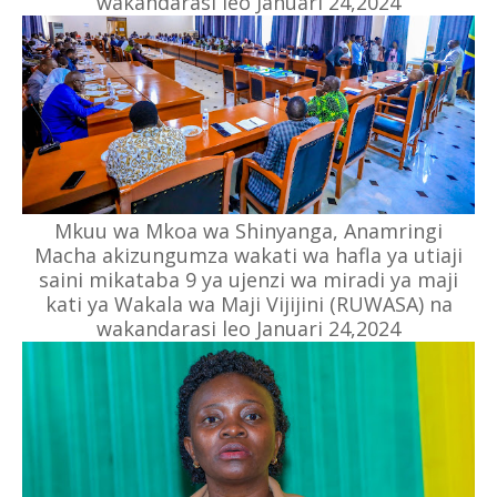
wakandarasi leo Januari 24,2024
Mkuu wa Mkoa wa Shinyanga, Anamringi
Macha akizungumza wakati wa hafla ya utiaji
saini mikataba 9 ya ujenzi wa miradi ya maji
kati ya Wakala wa Maji Vijijini (RUWASA) na
wakandarasi leo Januari 24,2024