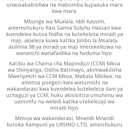
unaosababishwa na mabomba kupasuka mara
kwa mara.
Mbunge wa Msalala, Iddi Kassim,
amemshukuru Rais Samia Suluhu Hassan kwa
kuendelea kutoa fedha na kutekeleza miradi ya
maji, akieleza kuwa katika Jimbo la Msalala,
asilimia 98 ya miradi ya maji imetekelezwa na
wananchi wanafaidika na huduma hiyo.
Katibu wa Chama cha Mapinduzi (CCM) Mkoa
wa Shinyanga, Odilia Batimayo, akimwakilisha
Mwenyekiti wa CCM Mkoa, Mabala Mlolwa, na
ametoa pongezi kwa watumishi na
wakandarasi kwa kuendelea kutekeleza ilani ya
uchaguzi ya CCM, huku akisisitiza umuhimu wa
uaminifu na weledi katika utekelezaji wa
miradi hiyo.
Mmoja wa wakandarasi, Mnandi Mnandi
kutoka Kampuni ya URSINO LTD, ameishukuru