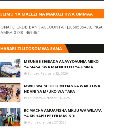
ELIMU YA MALEZI NA MAKUZI KWA UMMAA
KUPITIA VYOMBO VA HABARI
ONATE: CRDB BANK ACCOUNT-01J2058535400, PIGA
AMBA-0788 -469464
HABARI ZILIZOSOMWA SANA
MBUNGE SIGRADA ANAVYOVUNJA MIIKO
YA SIASA KWA MAENDELEO YA UMMA
Sunday, February 22, 2026
MWILI WA MTOTO MCHANGA WAKUTWA
NDANI YA MFUKO WA TAKA
Thursday, October 23, 2025
RC MACHA AMUAPISHA MKUU WA WILAYA
YA KISHAPU PETER MASINDI
Monday, January 27, 2025