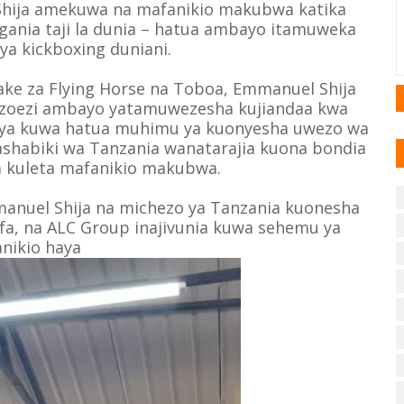
 Shija amekuwa na mafanikio makubwa katika
gania taji la dunia – hatua ambayo itamuweka
ya kickboxing duniani.
ke za Flying Horse na Toboa, Emmanuel Shija
mazoezi ambayo yatamuwezesha kujiandaa kwa
si ya kuwa hatua muhimu ya kuonyesha uwezo wa
shabiki wa Tanzania wanatarajia kuona bondia
a kuleta mafanikio makubwa.
manuel Shija na michezo ya Tanzania kuonesha
fa, na ALC Group inajivunia kuwa sehemu ya
nikio haya