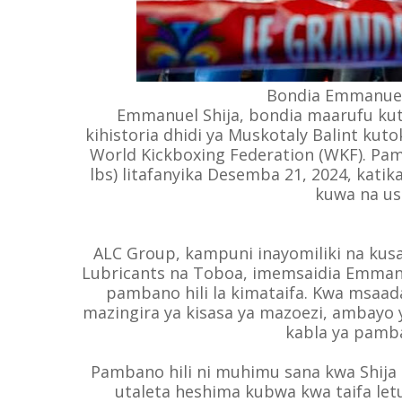
Bondia Emmanuel 
Emmanuel Shija, bondia maarufu ku
kihistoria dhidi ya Muskotaly Balint kutok
World Kickboxing Federation (WKF). Pamb
lbs) litafanyika Desemba 21, 2024, katik
kuwa na us
ALC Group, kampuni inayomiliki na kusa
Lubricants na Toboa, imemsaidia Emmanu
pambano hili la kimataifa. Kwa msaad
mazingira ya kisasa ya mazoezi, ambayo
kabla ya pamb
Pambano hili ni muhimu sana kwa Shija 
utaleta heshima kubwa kwa taifa l