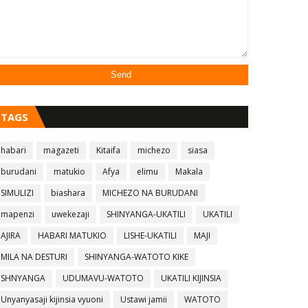
TAGS
habari
magazeti
Kitaifa
michezo
siasa
burudani
matukio
Afya
elimu
Makala
SIMULIZI
biashara
MICHEZO NA BURUDANI
mapenzi
uwekezaji
SHINYANGA-UKATILI
UKATILI
AJIRA
HABARI MATUKIO
LISHE-UKATILI
MAJI
MILA NA DESTURI
SHINYANGA-WATOTO KIKE
SHNYANGA
UDUMAVU-WATOTO
UKATILI KIJINSIA
Unyanyasaji kijinsia vyuoni
Ustawi jamii
WATOTO