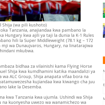
Shija (wa pili kushoto)
toka Tanzania, anajiandaa kwa pambano la
a Hungary kwa ajili ya taji la dunia la K-1 Rules
ano hili la Super Middleweight (78.1 kg – 172
a mji wa Dunaujvaros, Hungary, na linatarajiwa
hindani mkubwa.
mbaza bidhaa za vilainishi kama Flying Horse
el Shija kwa kumdhamini katika maandalizi ya
a wa ALC Group, Shija anapata vifaa bora na
 yatamuwezesha kujiandaa kwa kiwango cha juu
E
ano lake la Desemba.
na kwa Tanzania kwa ujumla. Ushindi wa Shija
M
etu na kuonyesha uwezo wa wanamichezo wa