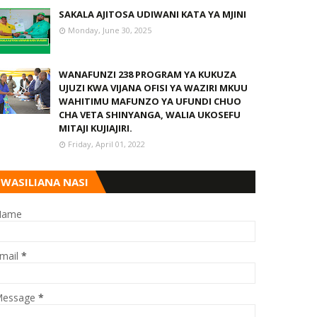
SAKALA AJITOSA UDIWANI KATA YA MJINI
Monday, June 30, 2025
WANAFUNZI 238 PROGRAM YA KUKUZA
UJUZI KWA VIJANA OFISI YA WAZIRI MKUU
WAHITIMU MAFUNZO YA UFUNDI CHUO
CHA VETA SHINYANGA, WALIA UKOSEFU
MITAJI KUJIAJIRI.
Friday, April 01, 2022
WASILIANA NASI
Name
mail
*
essage
*