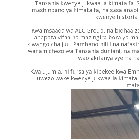
Tanzania kwenye jukwaa la kimataifa.
mashindano ya kimataifa, na sasa anapi
kwenye historia 
Kwa msaada wa ALC Group, na bidhaa za
anapata vifaa na mazingira bora ya 
kiwango cha juu. Pambano hili lina nafa
wanamichezo wa Tanzania duniani, na ma
wao akifanya vyema n
Kwa ujumla, ni fursa ya kipekee kwa Em
uwezo wake kwenye jukwaa la kimatai
mafa