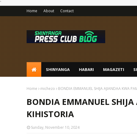
`
Home
About
Contact
SHINYANGA
HABARI
MAGAZETI
S
Home
michezo
BONDIA EMMANUEL SHIJA AJIANDAA KWA PAM
BONDIA EMMANUEL SHIJA
KIHISTORIA
Sunday, November 10, 2024