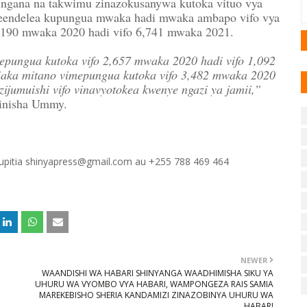
ngana na takwimu zinazokusanywa kutoka vituo vya
meendelea kupungua mwaka hadi mwaka ambapo vifo vya
190 mwaka 2020 hadi vifo 6,741 mwaka 2021.
epungua kutoka vifo 2,657 mwaka 2020 hadi vifo 1,092
miaka mitano vimepungua kutoka vifo 3,482 mwaka 2020
ijumuishi vifo vinavyotokea kwenye ngazi ya jamii,”
inisha Ummy.
 kupitia shinyapress@gmail.com au +255 788 469 464
NEWER
WAANDISHI WA HABARI SHINYANGA WAADHIMISHA SIKU YA
UHURU WA VYOMBO VYA HABARI, WAMPONGEZA RAIS SAMIA
MAREKEBISHO SHERIA KANDAMIZI ZINAZOBINYA UHURU WA
HABARI