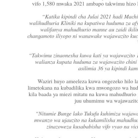
vifo 1,580 mwaka 2021 ambapo takwimu hizo ha
“Katika kipindi cha Julai 2021 hadi Mac
walihudhuria Kliniki na kupatiwa huduma za af
walifanya mahudhurio manne au zaidi ikil
changamoto iliyopo ni wanawake wajawazito kuch
“Takwimu zinaonesha kuwa kati ya wajawazito 1
walianza kupata huduma za wajawazito chini 
asilimia 36 ya kipindi ka
Waziri huyo ameeleza kuwa ongezeko hilo la
limetokana na kubadilika kwa mwongozo wa hud
kila baada ya miezi mitatu na kuwa mahudhurio
juu uhumimu wa wajawazito 
“Nitumie Bunge lako Tukufu kuhimiza wajawa
mwanzo wa ujauzito na kukamilisha mahudhur
zinazoweza kusababisha vifo vyao na vi