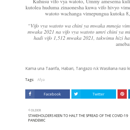
Kuhusu vifo vya watoto, Ummy amesema kuli
kutolea huduma zinaonesha kuwa vifo hivyo vi
watoto wachanga vimepungua kutoka 8,
“Vifo vya watoto wa chini ya mwaka mmoja vim
mwaka 2021 na vifo vya watoto umri chini ya 
hadi vifo 1,512 mwaka 2021, takwimu hizi haz
ameba
Kama una Taarifa, Habari, Tangazo n.k Wasiliana nasi
Tags:
Afya
Facebook
Twitter
OLDER
STAKEHOLDERS KEEN TO HALT THE SPREAD OF THE COVID-19
PANDEMIC