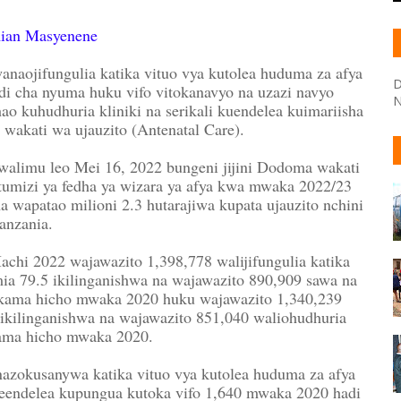
ian Masyenene
jifungulia katika vituo vya kutolea huduma za afya
D
di cha nyuma huku vifo vitokanavyo na uzazi navyo
N
o kuhudhuria kliniki na serikali kuendelea kuimariisha
 wakati wa ujauzito (Antenatal Care).
limu leo Mei 16, 2022 bungeni jijini Dodoma wakati
tumizi ya fedha ya wizara ya afya kwa mwaka 2022/23
wapatao milioni 2.3 hutarajiwa kupata ujauzito nchini
anzania.
achi 2022 wajawazito 1,398,778 walijifungulia katika
mia 79.5 ikilinganishwa na wajawazito 890,909 sawa na
ndi kama hicho mwaka 2020 huku wajawazito 1,340,239
kilinganishwa na wajawazito 851,040 waliohudhuria
 kama hicho mwaka 2020.
zokusanywa katika vituo vya kutolea huduma za afya
imeendelea kupungua kutoka vifo 1,640 mwaka 2020 hadi