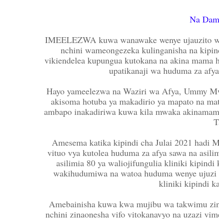
Na Dam
IMEELEZWA kuwa wanawake wenye ujauzito wanao
nchini wameongezeka kulinganisha na kipin
vikiendelea kupungua kutokana na akina mama ha
upatikanaji wa huduma za afya
Hayo yameelezwa na Waziri wa Afya, Ummy Mwa
akisoma hotuba ya makadirio ya mapato na ma
ambapo inakadiriwa kuwa kila mwaka akinamama 
T
Amesema katika kipindi cha Julai 2021 hadi M
vituo vya kutolea huduma za afya sawa na asili
asilimia 80 ya waliojifungulia kliniki kipi
wakihudumiwa na watoa huduma wenye ujuzi i
kliniki kipindi
Amebainisha kuwa kwa mujibu wa takwimu zina
nchini zinaonesha vifo vitokanavyo na uzazi v