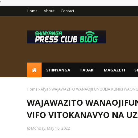
`
Home
About
Contact
SHINYANGA
HABARI
MAGAZETI
S
Home
Afya
WAJAWAZITO WANAOJIFUNGULIA KLINIKI WAONG
WAJAWAZITO WANAOJIFUN
VIFO VITOKANAVYO NA UZ
Monday, May 16, 2022