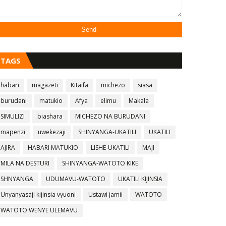
TAGS
habari
magazeti
Kitaifa
michezo
siasa
burudani
matukio
Afya
elimu
Makala
SIMULIZI
biashara
MICHEZO NA BURUDANI
mapenzi
uwekezaji
SHINYANGA-UKATILI
UKATILI
AJIRA
HABARI MATUKIO
LISHE-UKATILI
MAJI
MILA NA DESTURI
SHINYANGA-WATOTO KIKE
SHNYANGA
UDUMAVU-WATOTO
UKATILI KIJINSIA
Unyanyasaji kijinsia vyuoni
Ustawi jamii
WATOTO
WATOTO WENYE ULEMAVU