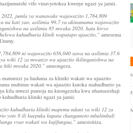
zijumuishi vifo vinavyotokea kwenye ngazi ya jamii.
hi 2022, jumla ya wanawake wajawazito 1,784,809
ya na kati yao, asilimia 99.7 ya akinamama wajawazito
inganishwa na asilimia 85 mwaka 2020, hata hivyo
elewa kuhudhuria klinik wapatapo ujauzito,”
amesema
Ummy.
,784,809 ni wajawazito 656,040 sawa na asilimia 37.6
ya wiki 12 za mwanzo wa ujauzito ikilinganishwa na
ma hiki mwaka 2020,”
ameongeza.
 matumizi ya huduma za kliniki wakati wa ujauzito
uma muhimu wakati wa ujauzito kutoka mahudhurio ya
 ya kila mwezi pamoja na kuongezeka kwa uhamasishaji
E
kuhudhuria kliniki ngazi ya jamii.
zito kuhudhuria kliniki mapema ndani ya wiki 12 za
M
io yote 8 ili kuepuka kupata changamoto mbalimbali
changa vyao wakati wa kujifungua,”
amesisitiza.