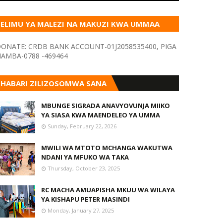
ELIMU YA MALEZI NA MAKUZI KWA UMMAA
KUPITIA VYOMBO VA HABARI
ONATE: CRDB BANK ACCOUNT-01J2058535400, PIGA
AMBA-0788 -469464
HABARI ZILIZOSOMWA SANA
MBUNGE SIGRADA ANAVYOVUNJA MIIKO
YA SIASA KWA MAENDELEO YA UMMA
Sunday, February 22, 2026
MWILI WA MTOTO MCHANGA WAKUTWA
NDANI YA MFUKO WA TAKA
Thursday, October 23, 2025
RC MACHA AMUAPISHA MKUU WA WILAYA
YA KISHAPU PETER MASINDI
Monday, January 27, 2025