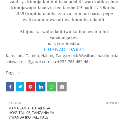
zaidi ya kimoja kuthibitisha udahili wao katika chuo
kimojawapo kuanzia leo tarehe 09 hadi 17 Oktoba,
2020 kupitia namba zao za simu au barua pepe
walizotumia wakati wa kuomba udahili.
Majina ya waliodahiliwa katika awamu hii
yanatangazwa
na vyuo husika.
CHANZO: DAR24
Kama una Taarifa, Habari, Tangazo n.k Wasiliana nasi kupitia
shinyapress@gmail.com au +255 788 469 464
Tags:
elimu
OLDER
NEWER
MAMA SAMIA: TUTAJENGA
HOSPITALI 98, TANZANIA YA
VIWANDA IKO PALE PALE