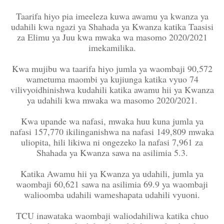
Taarifa hiyo pia imeeleza kuwa awamu ya kwanza ya
udahili kwa ngazi ya Shahada ya Kwanza katika Taasisi
za Elimu ya Juu kwa mwaka wa masomo 2020/2021
imekamilika.
Kwa mujibu wa taarifa hiyo jumla ya waombaji 90,572
wametuma maombi ya kujiunga katika vyuo 74
vilivyoidhinishwa kudahili katika awamu hii ya Kwanza
ya udahili kwa mwaka wa masomo 2020/2021.
Kwa upande wa nafasi, mwaka huu kuna jumla ya
nafasi 157,770 ikilinganishwa na nafasi 149,809 mwaka
uliopita, hili likiwa ni ongezeko la nafasi 7,961 za
Shahada ya Kwanza sawa na asilimia 5.3.
Katika Awamu hii ya Kwanza ya udahili, jumla ya
waombaji 60,621 sawa na asilimia 69.9 ya waombaji
walioomba udahili wameshapata udahili vyuoni.
TCU inawataka waombaji waliodahiliwa katika chuo