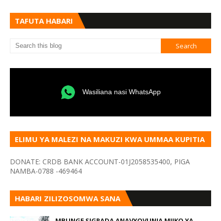
TAFUTA HABARI
Wasiliana nasi WhatsApp
ELIMU YA MALEZI NA MAKUZI KWA UMMAA KUPITIA
VYOMBO VA HABARI
DONATE: CRDB BANK ACCOUNT-01J2058535400, PIGA
NAMBA-0788 -469464
HABARI ZILIZOSOMWA SANA
MBUNGE SIGRADA ANAVYOVUNJA MIIKO YA