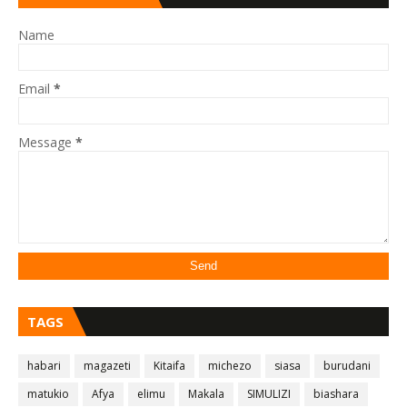
Name
Email
*
Message
*
TAGS
habari
magazeti
Kitaifa
michezo
siasa
burudani
matukio
Afya
elimu
Makala
SIMULIZI
biashara