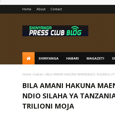
`
Home
About
Contact
SHINYANGA
HABARI
MAGAZETI
S
Home
habari
BILA AMANI HAKUNA MAENDELEO: KULINDA UTU
BILA AMANI HAKUNA MAEN
NDIO SILAHA YA TANZANI
TRILIONI MOJA