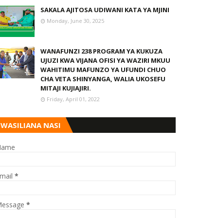
SAKALA AJITOSA UDIWANI KATA YA MJINI
Monday, June 30, 2025
WANAFUNZI 238 PROGRAM YA KUKUZA
UJUZI KWA VIJANA OFISI YA WAZIRI MKUU
WAHITIMU MAFUNZO YA UFUNDI CHUO
CHA VETA SHINYANGA, WALIA UKOSEFU
MITAJI KUJIAJIRI.
Friday, April 01, 2022
WASILIANA NASI
Name
mail
*
essage
*