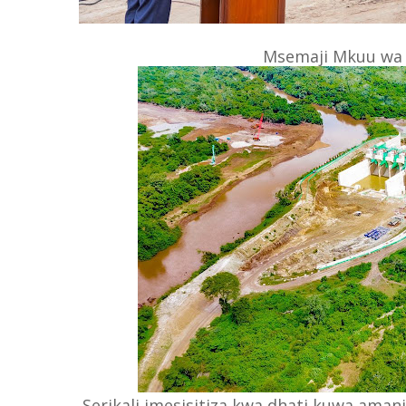
Msemaji Mkuu wa 
Serikali imesisitiza kwa dhati kuwa aman