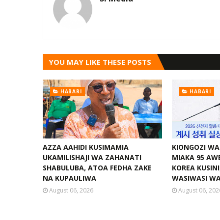
YOU MAY LIKE THESE POSTS
HABARI
HABARI
AZZA AAHIDI KUSIMAMIA
KIONGOZI WA
UKAMILISHAJI WA ZAHANATI
MIAKA 95 AWE
SHABULUBA, ATOA FEDHA ZAKE
KOREA KUSIN
NA KUPAULIWA
WASIWASI WA
August 06, 2026
August 06, 202