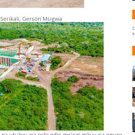
Serikali, Gerson Msigwa
D
N
i na utulivu wa nchi ndio msingi mkuu na nguzo