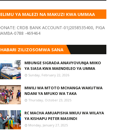
ELIMU YA MALEZI NA MAKUZI KWA UMMAA
KUPITIA VYOMBO VA HABARI
ONATE: CRDB BANK ACCOUNT-01J2058535400, PIGA
AMBA-0788 -469464
HABARI ZILIZOSOMWA SANA
MBUNGE SIGRADA ANAVYOVUNJA MIIKO
YA SIASA KWA MAENDELEO YA UMMA
Sunday, February 22, 2026
MWILI WA MTOTO MCHANGA WAKUTWA
NDANI YA MFUKO WA TAKA
Thursday, October 23, 2025
RC MACHA AMUAPISHA MKUU WA WILAYA
YA KISHAPU PETER MASINDI
Monday, January 27, 2025