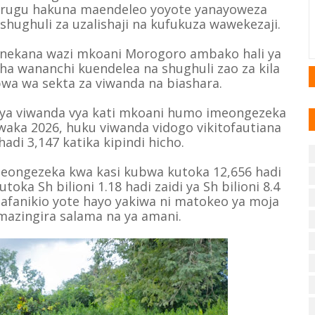
vurugu hakuna maendeleo yoyote yanayoweza
hughuli za uzalishaji na kufukuza wawekezaji.
nekana wazi mkoani Morogoro ambako hali ya
ha wananchi kuendelea na shughuli zao za kila
wa wa sekta za viwanda na biashara.
i ya viwanda vya kati mkoani humo imeongezeka
waka 2026, huku viwanda vidogo vikitofautiana
adi 3,147 katika kipindi hicho.
 imeongezeka kwa kasi kubwa kutoka 12,656 hadi
oka Sh bilioni 1.18 hadi zaidi ya Sh bilioni 8.4
afanikio yote hayo yakiwa ni matokeo ya moja
azingira salama na ya amani.