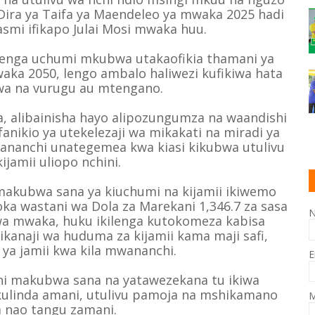
Dira ya Taifa ya Maendeleo ya mwaka 2025 hadi
asmi ifikapo Julai Mosi mwaka huu.
kujenga uchumi mkubwa utakaofikia thamani ya
waka 2050, lengo ambalo haliwezi kufikiwa hata
a na vurugu au mtengano.
, alibainisha hayo alipozungumza na waandishi
ikio ya utekelezaji wa mikakati na miradi ya
ananchi unategemea kwa kiasi kikubwa utulivu
ijamii uliopo nchini.
 makubwa sana ya kiuchumi na kijamii ikiwemo
a wastani wa Dola za Marekani 1,346.7 za sasa
kwa mwaka, huku ikilenga kutokomeza kabisa
ikanaji wa huduma za kijamii kama maji safi,
 ya jamii kwa kila mwananchi.
E
ni makubwa sana na yatawezekana tu ikiwa
kulinda amani, utulivu pamoja na mshikamano
M
a nao tangu zamani.