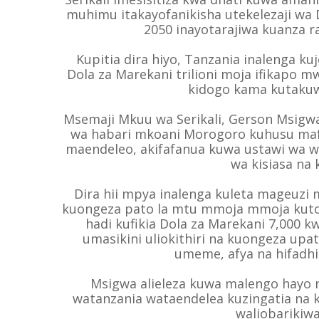
muhimu itakayofanikisha utekelezaji wa 
2050 inayotarajiwa kuanza r
Kupitia dira hiyo, Tanzania inalenga 
Dola za Marekani trilioni moja ifikapo m
kidogo kama kutakuw
Msemaji Mkuu wa Serikali, Gerson Msigwa
wa habari mkoani Morogoro kuhusu mafan
maendeleo, akifafanua kuwa ustawi wa w
wa kisiasa na k
Dira hii mpya inalenga kuleta mageuzi
kuongeza pato la mtu mmoja mmoja kutok
hadi kufikia Dola za Marekani 7,000 
umasikini uliokithiri na kuongeza upat
umeme, afya na hifadhi
Msigwa alieleza kuwa malengo hayo 
watanzania wataendelea kuzingatia na 
waliobarikiw