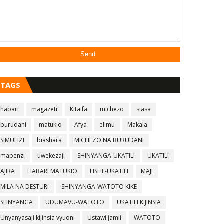
TAGS
habari
magazeti
Kitaifa
michezo
siasa
burudani
matukio
Afya
elimu
Makala
SIMULIZI
biashara
MICHEZO NA BURUDANI
mapenzi
uwekezaji
SHINYANGA-UKATILI
UKATILI
AJIRA
HABARI MATUKIO
LISHE-UKATILI
MAJI
MILA NA DESTURI
SHINYANGA-WATOTO KIKE
SHNYANGA
UDUMAVU-WATOTO
UKATILI KIJINSIA
Unyanyasaji kijinsia vyuoni
Ustawi jamii
WATOTO