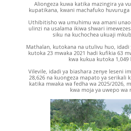
Aliongeza kuwa katika mazingira ya 
kupatikana, kwani machafuko huvuruga s
Uthibitisho wa umuhimu wa amani unao
ulinzi na usalama ikiwa shwari imewezes
siku na kuchochea ukuaji mkub
Mathalan, kutokana na utulivu huo, idad
kutoka 23 mwaka 2021 hadi kufikia 63 m
kwa kukua kutoka 1,049 h
Vilevile, idadi ya biashara zenye leseni
28,626 na kuongeza mapato ya serikali kut
katika mwaka wa fedha wa 2025/2026, m
kwa moja ya uwepo wa m