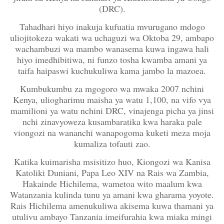
(DRC).
Tahadhari hiyo inakuja kufuatia mvurugano mdogo
uliojitokeza wakati wa uchaguzi wa Oktoba 29, ambapo
wachambuzi wa mambo wanasema kuwa ingawa hali
hiyo imedhibitiwa, ni funzo tosha kwamba amani ya
taifa haipaswi kuchukuliwa kama jambo la mazoea.
Kumbukumbu za mgogoro wa mwaka 2007 nchini
Kenya, uliogharimu maisha ya watu 1,100, na vifo vya
mamilioni ya watu nchini DRC, vinajenga picha ya jinsi
nchi zinavyoweza kusambaratika kwa haraka pale
viongozi na wananchi wanapogoma kuketi meza moja
kumaliza tofauti zao.
Katika kuimarisha msisitizo huo, Kiongozi wa Kanisa
Katoliki Duniani, Papa Leo XIV na Rais wa Zambia,
Hakainde Hichilema, wametoa wito maalum kwa
Watanzania kulinda tunu ya amani kwa gharama yoyote.
Rais Hichilema amenukuliwa akisema kuwa thamani ya
utulivu ambayo Tanzania imeifurahia kwa miaka mingi