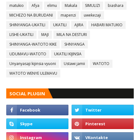
matukio
Afya
elimu
Makala
SIMULIZI
biashara
MICHEZO NA BURUDANI
mapenzi
uwekezaji
SHINYANGA-UKATILI
UKATILI
AJIRA
HABARI MATUKIO
LISHE-UKATILI
MAJI
MILA NA DESTURI
SHINYANGA-WATOTO KIKE
SHNYANGA
UDUMAVU-WATOTO
UKATILI KIJINSIA
Unyanyasaji kijinsia vyuoni
Ustawi jamii
WATOTO
WATOTO WENYE ULEMAVU
SOCIAL PLUGIN