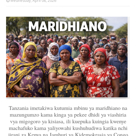
Wednesday, April 08, 2026
Tanzania imetakiwa kutumia mbinu ya maridhiano na
mazungumzo kama kinga ya pekee dhidi ya viashiria
vya migogoro ya kisiasa, ili kuepuka kuingia kwenye
machafuko kama yaliyowahi kushuhudiwa katika nchi
jirani za Kenya na Jamhuri ya Kidemokrasia ya Congo