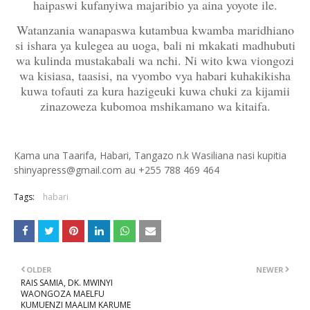
haipaswi kufanyiwa majaribio ya aina yoyote ile.
Watanzania wanapaswa kutambua kwamba maridhiano
si ishara ya kulegea au uoga, bali ni mkakati madhubuti
wa kulinda mustakabali wa nchi. Ni wito kwa viongozi
wa kisiasa, taasisi, na vyombo vya habari kuhakikisha
kuwa tofauti za kura hazigeuki kuwa chuki za kijamii
zinazoweza kubomoa mshikamano wa kitaifa.
Kama una Taarifa, Habari, Tangazo n.k Wasiliana nasi kupitia
shinyapress@gmail.com au +255 788 469 464
Tags:
habari
OLDER
NEWER
RAIS SAMIA, DK. MWINYI
WAONGOZA MAELFU
KUMUENZI MAALIM KARUME