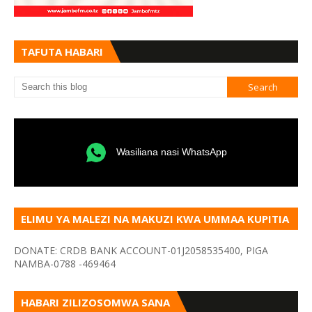
TAFUTA HABARI
Wasiliana nasi WhatsApp
ELIMU YA MALEZI NA MAKUZI KWA UMMAA KUPITIA
VYOMBO VA HABARI
DONATE: CRDB BANK ACCOUNT-01J2058535400, PIGA
NAMBA-0788 -469464
HABARI ZILIZOSOMWA SANA