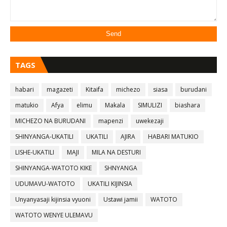
TAGS
habari
magazeti
Kitaifa
michezo
siasa
burudani
matukio
Afya
elimu
Makala
SIMULIZI
biashara
MICHEZO NA BURUDANI
mapenzi
uwekezaji
SHINYANGA-UKATILI
UKATILI
AJIRA
HABARI MATUKIO
LISHE-UKATILI
MAJI
MILA NA DESTURI
SHINYANGA-WATOTO KIKE
SHNYANGA
UDUMAVU-WATOTO
UKATILI KIJINSIA
Unyanyasaji kijinsia vyuoni
Ustawi jamii
WATOTO
WATOTO WENYE ULEMAVU