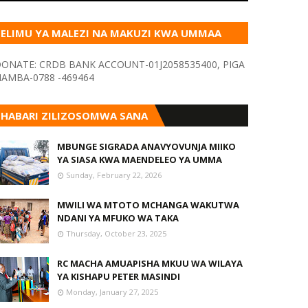
ELIMU YA MALEZI NA MAKUZI KWA UMMAA
KUPITIA VYOMBO VA HABARI
ONATE: CRDB BANK ACCOUNT-01J2058535400, PIGA
AMBA-0788 -469464
HABARI ZILIZOSOMWA SANA
MBUNGE SIGRADA ANAVYOVUNJA MIIKO
YA SIASA KWA MAENDELEO YA UMMA
Sunday, February 22, 2026
MWILI WA MTOTO MCHANGA WAKUTWA
NDANI YA MFUKO WA TAKA
Thursday, October 23, 2025
RC MACHA AMUAPISHA MKUU WA WILAYA
YA KISHAPU PETER MASINDI
Monday, January 27, 2025