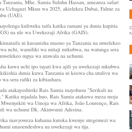
a Tanzania, Mhe. Samia Suluhu Hassan, ameanza safari
kwa Uchaguzi Mkuu wa 2025, akielekea Dubai, Falme za
abu (UAE).
inayolenga kuliweka taifa katika ramani ya dunia kupitia
D
GS) na ule wa Uwekezaji Afrika (GAIS).
N
a kimataifa ni kuoanisha maono ya Tanzania na mwelekeo
i wa nchi, wamiliki wa mitaji mikubwa, na watunga sera
da mwelekeo mpya wa utawala na uchumi.
a kuwa nchi ipo tayari kwa ajili ya uwekezaji mkubwa
kikishia dunia kuwa Tanzania ni kisiwa cha utulivu wa
wa sera rafiki za kibiashara.
mada atakayoshiriki Rais Samia inayohusu "Serikali na
" Katika mjadala huo, Rais Samia atakuwa meza moja
 Mwenyekiti wa Umoja wa Afrika, João Lourenço, Rais
uli wa uchumi Dk. Akinwumi Adesina.
Afrika inavyoweza kuhama kutoka kwenye utegemezi wa
chumi unaoendeshwa na uwekezaji wa tija.