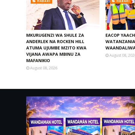
HABARI
HABARI
MKURUGENZI WA SHULE ZA
EACOP YAACHA
ANDERLEK NA ROCKEN HILL
WATANZANIA 
ATUMA UJUMBE MZITO KWA
WAANDALIWA
VIJANA AWAPA MBINU ZA
August 08, 202
MAFANIKIO
August 08, 2026