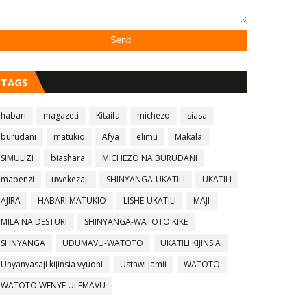
TAGS
habari
magazeti
Kitaifa
michezo
siasa
burudani
matukio
Afya
elimu
Makala
SIMULIZI
biashara
MICHEZO NA BURUDANI
mapenzi
uwekezaji
SHINYANGA-UKATILI
UKATILI
AJIRA
HABARI MATUKIO
LISHE-UKATILI
MAJI
MILA NA DESTURI
SHINYANGA-WATOTO KIKE
SHNYANGA
UDUMAVU-WATOTO
UKATILI KIJINSIA
Unyanyasaji kijinsia vyuoni
Ustawi jamii
WATOTO
WATOTO WENYE ULEMAVU