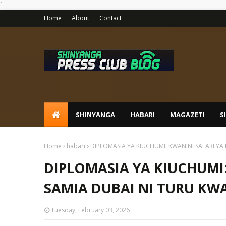
`
Home
About
Contact
SHINYANGA
HABARI
MAGAZETI
S
Home
habari
DIPLOMASIA YA KIUCHUMI: KWANINI SAFARI YA 
DIPLOMASIA YA KIUCHUMI:
SAMIA DUBAI NI TURU KWA
Tuesday, February 03, 2026