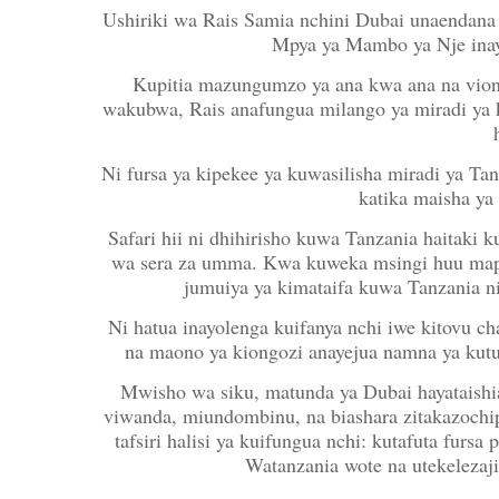
Ushiriki wa Rais Samia nchini Dubai unaendana 
Mpya ya Mambo ya Nje inay
Kupitia mazungumzo ya ana kwa ana na viong
wakubwa, Rais anafungua milango ya miradi ya 
Ni fursa ya kipekee ya kuwasilisha miradi ya T
katika maisha ya
Safari hii ni dhihirisho kuwa Tanzania haitaki 
wa sera za umma. Kwa kuweka msingi huu map
jumuiya ya kimataifa kuwa Tanzania n
Ni hatua inayolenga kuifanya nchi iwe kitovu c
na maono ya kiongozi anayejua namna ya kut
Mwisho wa siku, matunda ya Dubai hayataishi
viwanda, miundombinu, na biashara zitakazochip
tafsiri halisi ya kuifungua nchi: kutafuta fursa
Watanzania wote na utekelezaj