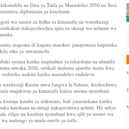
kikamilifu na Dira ya Taifa ya Maendeleo 2050 na Sera
osisitiza diplomasia ya kiuchumi.
ozi wa taasisi za fedha za kimataifa na wawekezaji
kimkakati itakayochochea ajira na ukuaji wa uchumi wa
haraka.
anzania mapema ili kupata matokeo yanayoweza kupimika
 kila siku ya mwananchi.
kubaki nyuma katika mapinduzi ya teknolojia na ubunifu
ema mwaka 2026, serikali inatuma ujumbe mzito kwa
i mshirika makini katika maendeleo endelevu.
ha uwekezaji Kusini mwa Jangwa la Sahara, ikichochewa
E
umia majukwaa ya kimataifa kuleta neema nyumbani.
a kwenye kumbi za mikutano, bali yataonekana katika
uka kutokana na mitaji itakayovutiwa nchini. Hii ndiyo
M
 pale zilipo na kuzileta nyumbani kwa ajili ya ustawi wa
i wa malengo ya muda mrefu ya taifa.