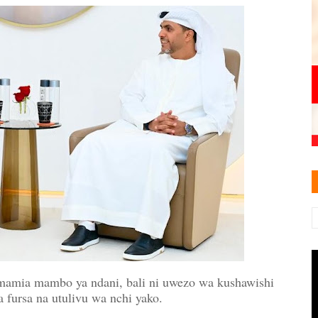
imamia mambo ya ndani, bali ni uwezo wa kushawishi
 fursa na utulivu wa nchi yako.