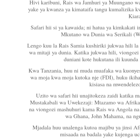
Hivi karibuni, Rais wa Jamhuri ya Muungano w
yake ya kwanza ya kimataifa tangu kumalizika 
Kiar
Safari hii si ya kawaida; ni hatua ya kimkakati 
Mkutano wa Dunia wa Serikali (W
Lengo kuu la Rais Samia kushiriki jukwaa hili l
wa mitaji ya dunia. Katika jukwaa hili, viongoz
duniani kote hukutana ili kuun
Kwa Tanzania, huu ni muda muafaka wa kuonyesh
wa moja kwa moja kutoka nje (FDI), huku ikiha
kisiasa na mwendelezo 
Uzito wa safari hii unajitokeza zaidi katika 
Mustakabali wa Uwekezaji: Mtazamo wa Afrika.
na viongozi mashuhuri kama Rais wa Angola na
wa Ghana, John Mahama, na ng
Mjadala huu unalenga kutoa majibu ya jinsi 
misaada na badala yake kujenga u