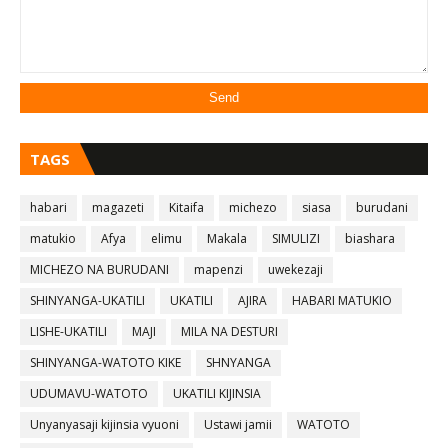
TAGS
habari
magazeti
Kitaifa
michezo
siasa
burudani
matukio
Afya
elimu
Makala
SIMULIZI
biashara
MICHEZO NA BURUDANI
mapenzi
uwekezaji
SHINYANGA-UKATILI
UKATILI
AJIRA
HABARI MATUKIO
LISHE-UKATILI
MAJI
MILA NA DESTURI
SHINYANGA-WATOTO KIKE
SHNYANGA
UDUMAVU-WATOTO
UKATILI KIJINSIA
Unyanyasaji kijinsia vyuoni
Ustawi jamii
WATOTO