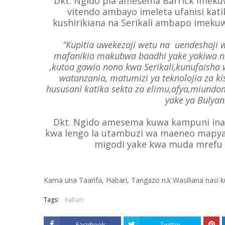
Dkt. Ngido pia amesema Barrick imekuwa
vitendo ambayo imeleta ufanisi kati
kushirikiana na Serikali ambapo imekuw
“Kupitia uwekezaji wetu na uendeshaji w
mafanikio makubwa baadhi yake yakiwa ni
,kutoa gawio nono kwa Serikali,kunufaisha
watanzania, matumizi ya teknolojia za k
hususani katika sekta za elimu,afya,miundo
yake ya Bulyan
Dkt. Ngido amesema kuwa kampuni inaend
kwa lengo la utambuzi wa maeneo mapya
migodi yake kwa muda mrefu z
Kama una Taarifa, Habari, Tangazo n.k Wasiliana nasi
Tags:
habari
Facebook
Twitter