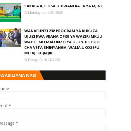
SAKALA AJITOSA UDIWANI KATA YA MJINI
Monday, June 30, 2025
WANAFUNZI 238 PROGRAM YA KUKUZA
UJUZI KWA VIJANA OFISI YA WAZIRI MKUU
WAHITIMU MAFUNZO YA UFUNDI CHUO
CHA VETA SHINYANGA, WALIA UKOSEFU
MITAJI KUJIAJIRI.
Friday, April 01, 2022
WASILIANA NASI
Name
mail
*
essage
*