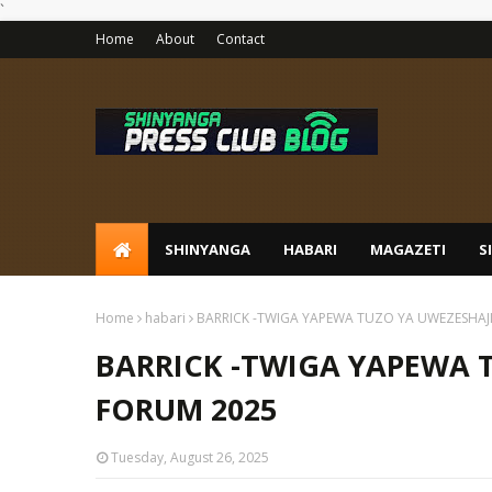
`
Home
About
Contact
SHINYANGA
HABARI
MAGAZETI
S
Home
habari
BARRICK -TWIGA YAPEWA TUZO YA UWEZESHAJ
BARRICK -TWIGA YAPEWA 
FORUM 2025
Tuesday, August 26, 2025