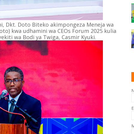
ni, Dkt. Doto Biteko akimpongeza Meneja wa
shoto) kwa udhamini wa CEOs Forum 2025 kulia
ekiti wa Bodi ya Twiga, Casmir Kyuki.
E
M