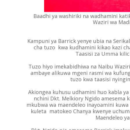
Baadhi ya washiriki na wadhamini kat
Waziri wa Madi
Kampuni ya Barrick yenye ubia na Serika
cha tuzo kwa kudhamini kikao kazi c
Taasisi za Umma kilich
Tuzo hiyo imekabidhiwa na Naibu Waziri
ambaye alikuwa mgeni rasmi wa kufunga
tuzo kwa taasisi nyingi
Akiongea kuhusu udhamini huo kabla ya 
nchini Dkt. Melkiory Ngido amesema
mkubwa wa maendeleo inayoamini kuwa sek
kuleta matokeo Chanya kwenye uchumi
Maendeleo ya 