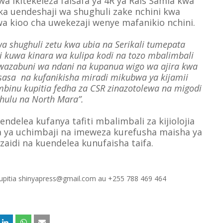
 ikitekeleza falsafa ya 4R ya Rais Samia kwa
ka uendeshaji wa shughuli zake nchini kwa
a kioo cha uwekezaji wenye mafanikio nchini.
a shughuli zetu kwa ubia na Serikali tumepata
 kuwa kinara wa kulipa kodi na tozo mbalimbali
 wazabuni wa ndani na kupanua wigo wa ajira kwa
isasa na kufanikisha miradi mikubwa ya kijamii
mbinu kupitia fedha za CSR zinazotolewa na migodi
hulu na North Mara”.
elea kufanya tafiti mbalimbali za kijiolojia
 ya uchimbaji na imeweza kurefusha maisha ya
aidi na kuendelea kunufaisha taifa.
 kupitia shinyapress@gmail.com au +255 788 469 464