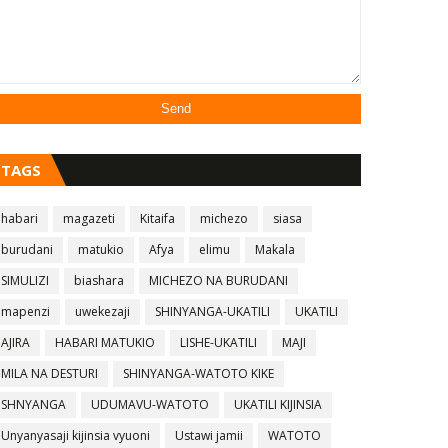
TAGS
habari
magazeti
Kitaifa
michezo
siasa
burudani
matukio
Afya
elimu
Makala
SIMULIZI
biashara
MICHEZO NA BURUDANI
mapenzi
uwekezaji
SHINYANGA-UKATILI
UKATILI
AJIRA
HABARI MATUKIO
LISHE-UKATILI
MAJI
MILA NA DESTURI
SHINYANGA-WATOTO KIKE
SHNYANGA
UDUMAVU-WATOTO
UKATILI KIJINSIA
Unyanyasaji kijinsia vyuoni
Ustawi jamii
WATOTO