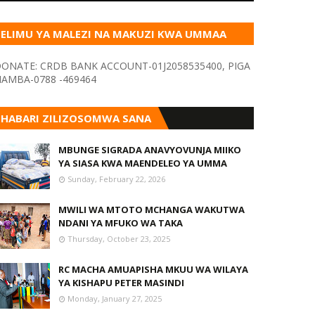
ELIMU YA MALEZI NA MAKUZI KWA UMMAA
KUPITIA VYOMBO VA HABARI
ONATE: CRDB BANK ACCOUNT-01J2058535400, PIGA
AMBA-0788 -469464
HABARI ZILIZOSOMWA SANA
MBUNGE SIGRADA ANAVYOVUNJA MIIKO
YA SIASA KWA MAENDELEO YA UMMA
Sunday, February 22, 2026
MWILI WA MTOTO MCHANGA WAKUTWA
NDANI YA MFUKO WA TAKA
Thursday, October 23, 2025
RC MACHA AMUAPISHA MKUU WA WILAYA
YA KISHAPU PETER MASINDI
Monday, January 27, 2025