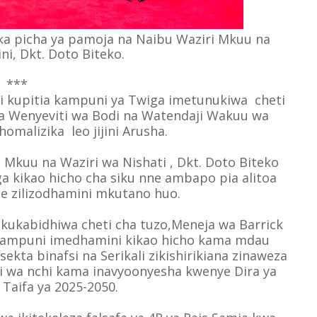
ika picha ya pamoja na Naibu Waziri Mkuu na
ni, Dkt. Doto Biteko.
***
li kupitia kampuni ya Twiga imetunukiwa cheti
ha Wenyeviti wa Bodi na Watendaji Wakuu wa
omalizika leo jijini Arusha.
 Mkuu na Waziri wa Nishati , Dkt. Doto Biteko
 kikao hicho cha siku nne ambapo pia alitoa
ne zilizodhamini mkutano huo.
kukabidhiwa cheti cha tuzo,Meneja wa Barrick
 kampuni imedhamini kikao hicho kama mdau
ta binafsi na Serikali zikishirikiana zinaweza
 wa nchi kama inavyoonyesha kwenye Dira ya
Taifa ya 2025-2050.