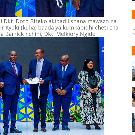
i Dkt. Doto Biteko akibadilishana mawazo na
r Kyuki (kulia) baada ya kumkabidhi cheti cha
D
 Barrick nchini, Dkt. Melkiory Ngido.
N