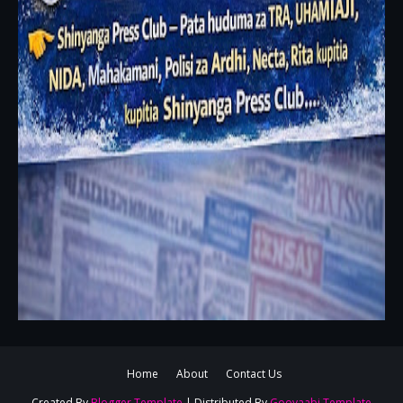
Home
About
Contact Us
Created By
Blogger Template
| Distributed By
Gooyaabi Template