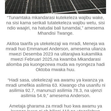
“Tunamtaka mkandarasi kutekeleza wajibu wake,
na sisi kama serikali tutatekeleza wajibu wetu, sisi
ndio waajiri, na hatudai bali tunamdai,” amesema
Mhandisi Twange.
Akitoa taarifa ya utekelezaji wa mradi, Meneja wa
mradi huo Emmanuel Anderson, amesema ulianza
mwezi Desemba 2023 na ulitarajiwa kukamilika
mwezi Februari 2025,na kwamba Mkandarasi
aliomba pia kuongezewa muda wa nyongeza hadi
Oktoba mwaka huu.
“Hadi sasa, utekelezaji wa awamu ya kwanza ya
mradi umefikia asilimia 63. Kiwango cha usanifu ni
asilimia 92.7, manunuzi asilimia 78.3, na ujenzi
asilimia 54.9,” amesema Anderson.
Ametaja gharama za mradi huo kwa awamu ya