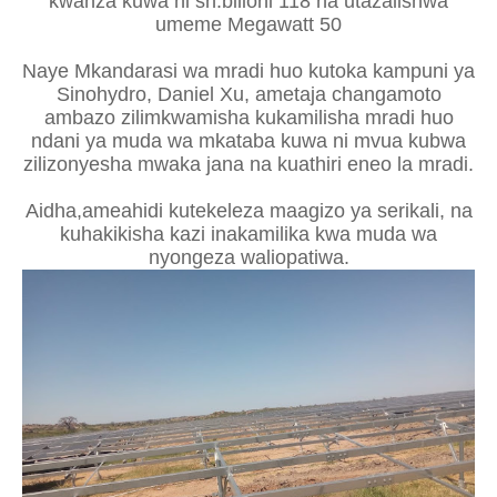
kwanza kuwa ni sh.bilioni 118 na utazalishwa
umeme Megawatt 50
Naye Mkandarasi wa mradi huo kutoka kampuni ya
Sinohydro, Daniel Xu, ametaja changamoto
ambazo zilimkwamisha kukamilisha mradi huo
ndani ya muda wa mkataba kuwa ni mvua kubwa
zilizonyesha mwaka jana na kuathiri eneo la mradi.
Aidha,ameahidi kutekeleza maagizo ya serikali, na
kuhakikisha kazi inakamilika kwa muda wa
nyongeza waliopatiwa.