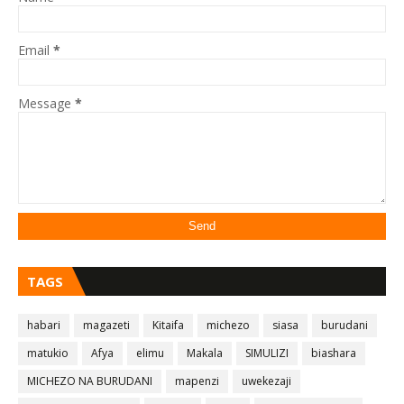
Email
*
Message
*
TAGS
habari
magazeti
Kitaifa
michezo
siasa
burudani
matukio
Afya
elimu
Makala
SIMULIZI
biashara
MICHEZO NA BURUDANI
mapenzi
uwekezaji