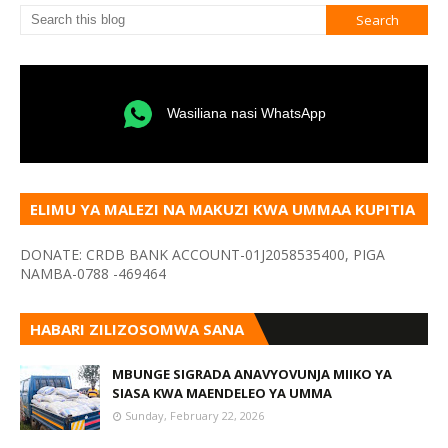
Wasiliana nasi WhatsApp
ELIMU YA MALEZI NA MAKUZI KWA UMMAA KUPITIA
VYOMBO VA HABARI
DONATE: CRDB BANK ACCOUNT-01J2058535400, PIGA
NAMBA-0788 -469464
HABARI ZILIZOSOMWA SANA
MBUNGE SIGRADA ANAVYOVUNJA MIIKO YA
SIASA KWA MAENDELEO YA UMMA
Sunday, February 22, 2026