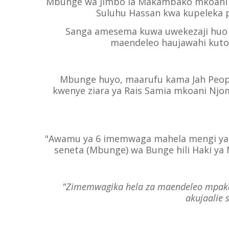
Mbunge wa Jimbo la Makambako mkoani 
Suluhu Hassan kwa kupeleka p
Sanga amesema kuwa uwekezaji huo w
maendeleo haujawahi kuto
Mbunge huyo, maarufu kama Jah Peop
kwenye ziara ya Rais Samia mkoani Nj
"Awamu ya 6 imemwaga mahela mengi ya 
seneta (Mbunge) wa Bunge hili Haki ya 
"Zimemwagika hela za maendeleo mpak
akujaalie s