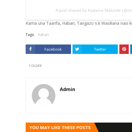
A post shared by Kadama Malunde (@m
Kama una Taarifa, Habari, Tangazo n.k Wasiliana nasi
Tags:
habari
Facebook
Twitter
OLDER
Admin
YOU MAY LIKE THESE POSTS