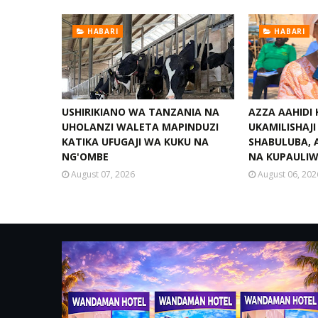
HABARI
HABARI
USHIRIKIANO WA TANZANIA NA
AZZA AAHIDI
UHOLANZI WALETA MAPINDUZI
UKAMILISHAJ
KATIKA UFUGAJI WA KUKU NA
SHABULUBA, 
NG'OMBE
NA KUPAULI
August 07, 2026
August 06, 202