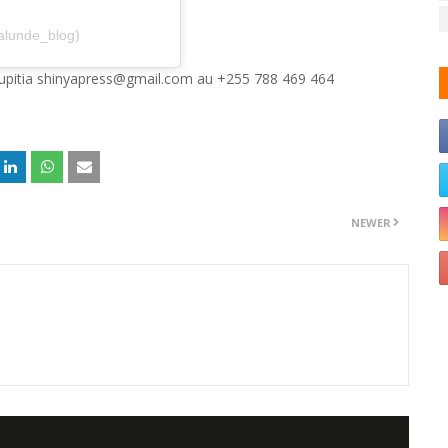
alunde_blog)
 kupitia shinyapress@gmail.com au +255 788 469 464
NEWER