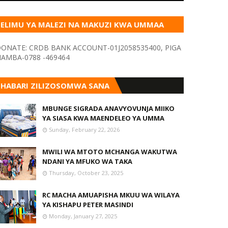
ELIMU YA MALEZI NA MAKUZI KWA UMMAA
KUPITIA VYOMBO VA HABARI
ONATE: CRDB BANK ACCOUNT-01J2058535400, PIGA
AMBA-0788 -469464
HABARI ZILIZOSOMWA SANA
MBUNGE SIGRADA ANAVYOVUNJA MIIKO
YA SIASA KWA MAENDELEO YA UMMA
Sunday, February 22, 2026
MWILI WA MTOTO MCHANGA WAKUTWA
NDANI YA MFUKO WA TAKA
Thursday, October 23, 2025
RC MACHA AMUAPISHA MKUU WA WILAYA
YA KISHAPU PETER MASINDI
Monday, January 27, 2025