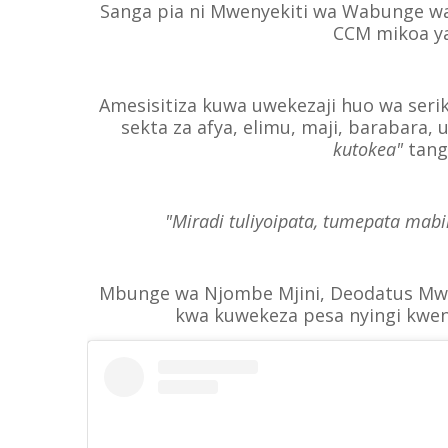
Sanga pia ni Mwenyekiti wa Wabunge w
CCM mikoa ya
Amesisitiza kuwa uwekezaji huo wa seri
sekta za afya, elimu, maji, barabar
kutokea"
tang
"Miradi tuliyoipata, tumepata mabil
Mbunge wa Njombe Mjini, Deodatus Mwany
kwa kuwekeza pesa nyingi kwen