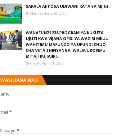
SAKALA AJITOSA UDIWANI KATA YA MJINI
Monday, June 30, 2025
WANAFUNZI 238 PROGRAM YA KUKUZA
UJUZI KWA VIJANA OFISI YA WAZIRI MKUU
WAHITIMU MAFUNZO YA UFUNDI CHUO
CHA VETA SHINYANGA, WALIA UKOSEFU
MITAJI KUJIAJIRI.
Friday, April 01, 2022
WASILIANA NASI
Name
mail
*
essage
*