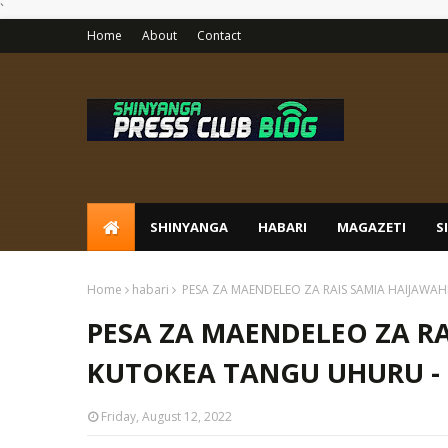
`
Home
About
Contact
SHINYANGA
HABARI
MAGAZETI
S
Home
habari
PESA ZA MAENDELEO ZA RAIS SAMIA HAIJAWA
PESA ZA MAENDELEO ZA RA
KUTOKEA TANGU UHURU -
Friday, August 12, 2022