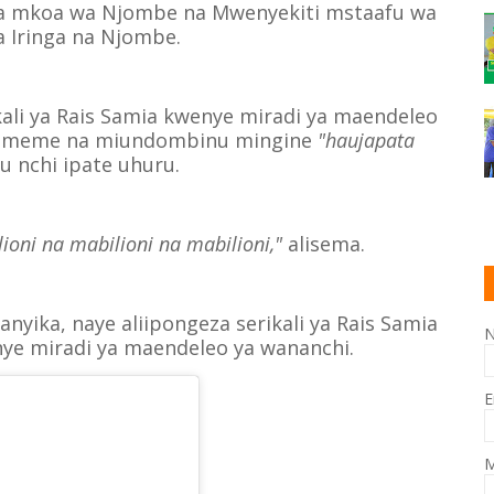
a mkoa wa Njombe na Mwenyekiti mstaafu wa
 Iringa na Njombe.
kali ya Rais Samia kwenye miradi ya maendeleo
a, umeme na miundombinu mingine
"haujapata
u nchi ipate uhuru.
ioni na mabilioni na mabilioni,"
alisema.
ika, naye aliipongeza serikali ya Rais Samia
ye miradi ya maendeleo ya wananchi.
E
M