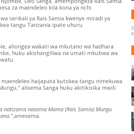
Njombe, Deo Sanga, amempongeza Rais Samia
esa za maendeleo kila kona ya nchi.
a serikali ya Rais Samia kwenye miradi ya
kea tangu Tanzania ipate uhuru.
D
N
le, aliongea wakati wa mkutano wa hadhara
ombe, huku akishangiliwa na umati mkubwa wa
watu.
maendeleo haijapata kutokea tangu nimekuwa
Mungu," alisema Sanga huku akitikisika mwili.
a natizama nasema Mama (Rais Samia) Mungu
ana.",
amesema.