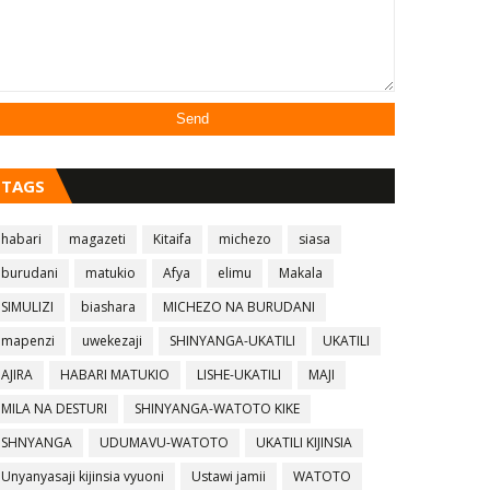
TAGS
habari
magazeti
Kitaifa
michezo
siasa
burudani
matukio
Afya
elimu
Makala
SIMULIZI
biashara
MICHEZO NA BURUDANI
mapenzi
uwekezaji
SHINYANGA-UKATILI
UKATILI
AJIRA
HABARI MATUKIO
LISHE-UKATILI
MAJI
MILA NA DESTURI
SHINYANGA-WATOTO KIKE
SHNYANGA
UDUMAVU-WATOTO
UKATILI KIJINSIA
Unyanyasaji kijinsia vyuoni
Ustawi jamii
WATOTO