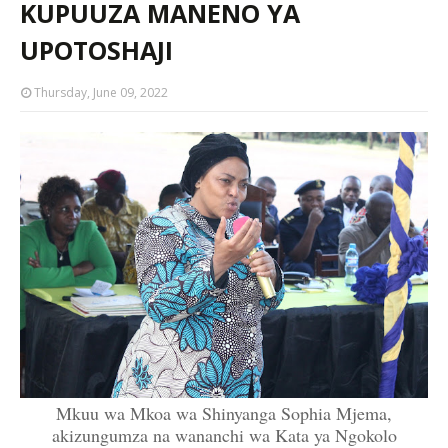
KUPUUZA MANENO YA
UPOTOSHAJI
Thursday, June 09, 2022
Mkuu wa Mkoa wa Shinyanga Sophia Mjema,
akizungumza na wananchi wa Kata ya Ngokolo