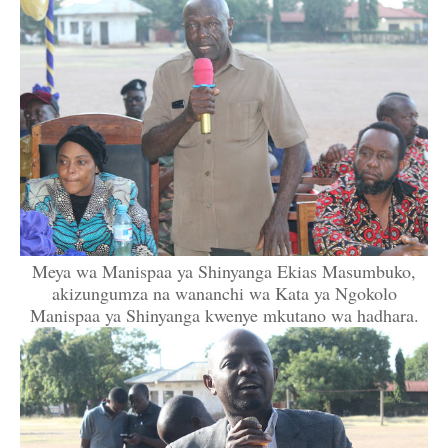
Meya wa Manispaa ya Shinyanga Ekias Masumbuko,
akizungumza na wananchi wa Kata ya Ngokolo
Manispaa ya Shinyanga kwenye mkutano wa hadhara.