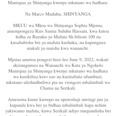
Manispaa ya Shinyanga kwenye mkutano wa hadhara.
Na Marco Maduhu, SHINYANGA
MKUU wa Mkoa wa Shinyanga Sophia Mjema,
amempongeza Rais Samia Suluhu Hassani, kwa kutoa
fedha za Ruzuku ya Mafuta Sh.bilioni 100 na
kusababisha bei ya mafuta kushuka, na kupunguza
makali ya maisha kwa wananchi.
Mjema ametoa pongezi hizo leo June 9, 2022, wakati
akizungumza na Wananchi wa Kata ya Ngokolo
Manispaa ya Shinyanga kwenye mkutano wa hadhara
wa kusikiliza kero zao na kuzitafutia ufumbuzi,
mkutano uliohudhuliwa pia na viongozi mbalimbali wa
Chama na Serikali.
Amesema kume kuwepo na upotoshaji mwingi juu ya
kupanda kwa bei ya bidhaa mbalimbali hapa nchini
yakiwamo mafuta, kuwa Serikali ndiyo imepandisha bei