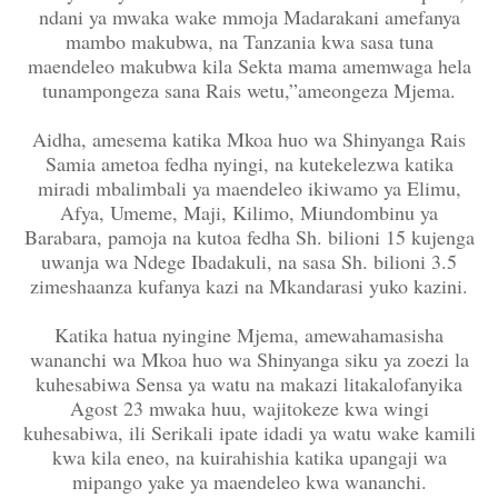
ndani ya mwaka wake mmoja Madarakani amefanya
mambo makubwa, na Tanzania kwa sasa tuna
maendeleo makubwa kila Sekta mama amemwaga hela
tunampongeza sana Rais wetu,”ameongeza Mjema.
Aidha, amesema katika Mkoa huo wa Shinyanga Rais
Samia ametoa fedha nyingi, na kutekelezwa katika
miradi mbalimbali ya maendeleo ikiwamo ya Elimu,
Afya, Umeme, Maji, Kilimo, Miundombinu ya
Barabara, pamoja na kutoa fedha Sh. bilioni 15 kujenga
uwanja wa Ndege Ibadakuli, na sasa Sh. bilioni 3.5
zimeshaanza kufanya kazi na Mkandarasi yuko kazini.
Katika hatua nyingine Mjema, amewahamasisha
wananchi wa Mkoa huo wa Shinyanga siku ya zoezi la
kuhesabiwa Sensa ya watu na makazi litakalofanyika
Agost 23 mwaka huu, wajitokeze kwa wingi
kuhesabiwa, ili Serikali ipate idadi ya watu wake kamili
kwa kila eneo, na kuirahishia katika upangaji wa
mipango yake ya maendeleo kwa wananchi.