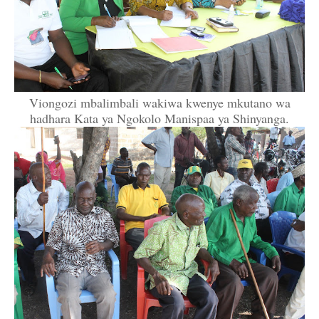
Viongozi mbalimbali wakiwa kwenye mkutano wa
hadhara Kata ya Ngokolo Manispaa ya Shinyanga.