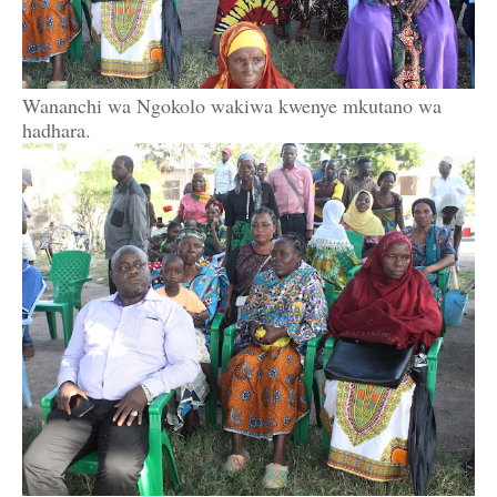
Wananchi wa Ngokolo wakiwa kwenye mkutano wa
hadhara.