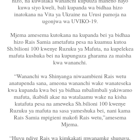
hizo, na kuwataka wananchi kupuuza maneno hayo
kuwa siyo kweli, bali kupanda wa bidhaa hizo
inatokana na Vita ya Ukraine na Urusi pamoja na
ugonjwa wa UVIKO-19.
Mjema amesema kutokana na kupanda bei ya bidhaa
hizo Rais Samia ametafuta pesa na kuamua kutoa
Sh.bilioni 100 kwenye Ruzuku ya Mafuta, na kupelekea
mafuta kushuka bei na kupunguza gharama za maisha
kwa wananchi.
“Wananchi wa Shinyanga niwaambieni Rais wetu
anatupenda sana, ameona wananchi wake wanateseka
kwa kupanda kwa bei ya bidhaa mbalimbali yakiwamo
mafuta, ikabidi akae na watalaamu wake na kisha
kutafuta pesa na ameweka Sh.bilioni 100 kwenye
Ruzuku ya mafuta na sasa yameshuka bei, nani kama
Rais Samia mpigieni makofi Rais wetu,”amesema
Mjema.
“Huyu ndiye Rais wa kimkakati mwanamke shupavu,