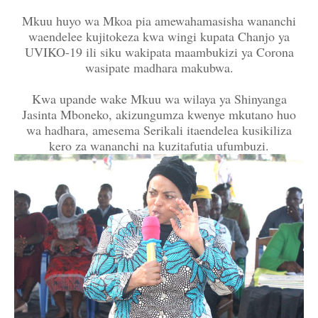
Mkuu huyo wa Mkoa pia amewahamasisha wananchi
waendelee kujitokeza kwa wingi kupata Chanjo ya
UVIKO-19 ili siku wakipata maambukizi ya Corona
wasipate madhara makubwa.
Kwa upande wake Mkuu wa wilaya ya Shinyanga
Jasinta Mboneko, akizungumza kwenye mkutano huo
wa hadhara, amesema Serikali itaendelea kusikiliza
kero za wananchi na kuzitafutia ufumbuzi.