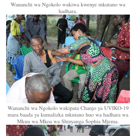
Wananchi wa Ngokolo wakiwa kwenye mkutano wa
hadhara.
Wananchi wa Ngokolo wakipata Chanjo ya UVIKO-19
mara baada ya kumalizka mkutano huo wa hadhara wa
Mkuu wa Mkoa wa Shinyanga Sophia Mjema.