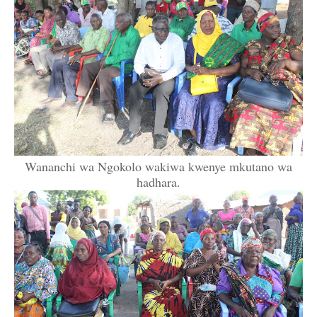
Wananchi wa Ngokolo wakiwa kwenye mkutano wa
hadhara.