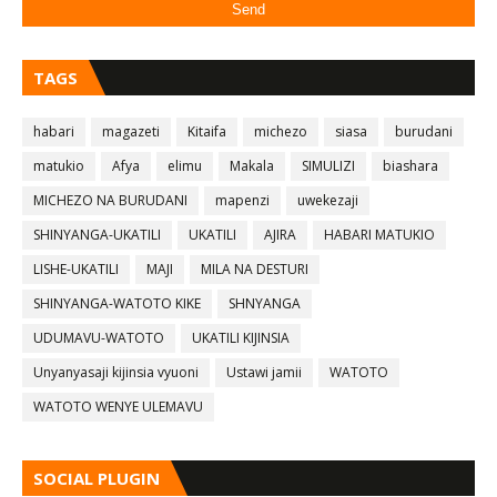
TAGS
habari
magazeti
Kitaifa
michezo
siasa
burudani
matukio
Afya
elimu
Makala
SIMULIZI
biashara
MICHEZO NA BURUDANI
mapenzi
uwekezaji
SHINYANGA-UKATILI
UKATILI
AJIRA
HABARI MATUKIO
LISHE-UKATILI
MAJI
MILA NA DESTURI
SHINYANGA-WATOTO KIKE
SHNYANGA
UDUMAVU-WATOTO
UKATILI KIJINSIA
Unyanyasaji kijinsia vyuoni
Ustawi jamii
WATOTO
WATOTO WENYE ULEMAVU
SOCIAL PLUGIN