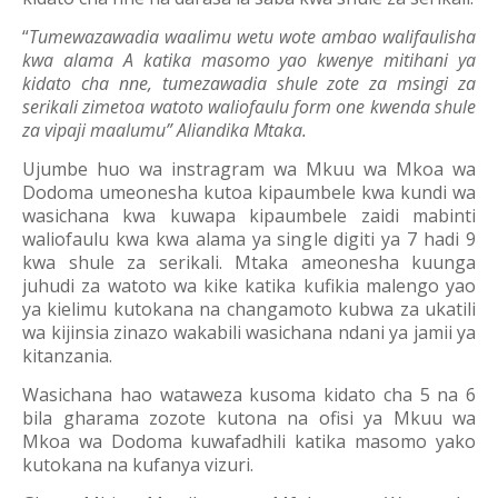
“
Tumewazawadia waalimu wetu wote ambao walifaulisha
kwa alama A katika masomo yao kwenye mitihani ya
kidato cha nne, tumezawadia shule zote za msingi za
serikali zimetoa watoto waliofaulu form one kwenda shule
za vipaji maalumu” Aliandika Mtaka.
Ujumbe huo wa instragram wa Mkuu wa Mkoa wa
Dodoma umeonesha kutoa kipaumbele kwa kundi wa
wasichana kwa kuwapa kipaumbele zaidi mabinti
waliofaulu kwa kwa alama ya single digiti ya 7 hadi 9
kwa shule za serikali. Mtaka ameonesha kuunga
juhudi za watoto wa kike katika kufikia malengo yao
ya kielimu kutokana na changamoto kubwa za ukatili
wa kijinsia zinazo wakabili wasichana ndani ya jamii ya
kitanzania.
Wasichana hao wataweza kusoma kidato cha 5 na 6
bila gharama zozote kutona na ofisi ya Mkuu wa
Mkoa wa Dodoma kuwafadhili katika masomo yako
kutokana na kufanya vizuri.