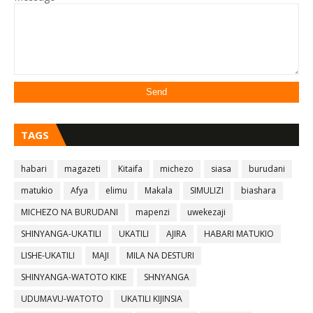
TAGS
habari
magazeti
Kitaifa
michezo
siasa
burudani
matukio
Afya
elimu
Makala
SIMULIZI
biashara
MICHEZO NA BURUDANI
mapenzi
uwekezaji
SHINYANGA-UKATILI
UKATILI
AJIRA
HABARI MATUKIO
LISHE-UKATILI
MAJI
MILA NA DESTURI
SHINYANGA-WATOTO KIKE
SHNYANGA
UDUMAVU-WATOTO
UKATILI KIJINSIA