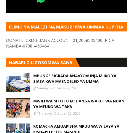
ELIMU YA MALEZI NA MAKUZI KWA UMMAA KUPITIA
VYOMBO VA HABARI
DONATE: CRDB BANK ACCOUNT-01J2058535400, PIGA
NAMBA-0788 -469464
HABARI ZILIZOSOMWA SANA
MBUNGE SIGRADA ANAVYOVUNJA MIIKO YA
SIASA KWA MAENDELEO YA UMMA
Sunday, February 22, 2026
MWILI WA MTOTO MCHANGA WAKUTWA NDANI
YA MFUKO WA TAKA
Thursday, October 23, 2025
RC MACHA AMUAPISHA MKUU WA WILAYA YA
KISHAPU PETER MASINDI