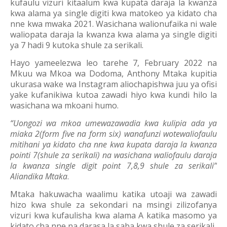
kufaulu vizuri kitaalum kwa kupata daraja la kwanza
kwa alama ya single digiti kwa matokeo ya kidato cha
nne kwa mwaka 2021. Wasichana walionufaika ni wale
waliopata daraja la kwanza kwa alama ya single digiti
ya 7 hadi 9 kutoka shule za serikali.
Hayo yameelezwa leo tarehe 7, February 2022 na
Mkuu wa Mkoa wa Dodoma, Anthony Mtaka kupitia
ukurasa wake wa Instagram aliochapishwa juu ya ofisi
yake kufanikiwa kutoa zawadi hiyo kwa kundi hilo la
wasichana wa mkoani humo.
“Uongozi wa mkoa umewazawadia kwa kulipia ada ya
miaka 2(form five na form six) wanafunzi wotewaliofaulu
mitihani ya kidato cha nne kwa kupata daraja la kwanza
pointi 7(shule za serikali) na wasichana waliofaulu daraja
la kwanza single digit point 7,8,9 shule za serikali”
Aliandika Mtaka
.
Mtaka hakuwacha waalimu katika utoaji wa zawadi
hizo kwa shule za sekondari na msingi zilizofanya
vizuri kwa kufaulisha kwa alama A katika masomo ya
kidato cha nne na darasa la saba kwa shule za serikali.