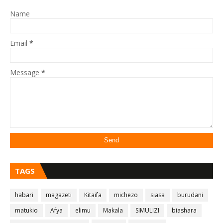
Name
Email
*
Message
*
TAGS
habari
magazeti
Kitaifa
michezo
siasa
burudani
matukio
Afya
elimu
Makala
SIMULIZI
biashara