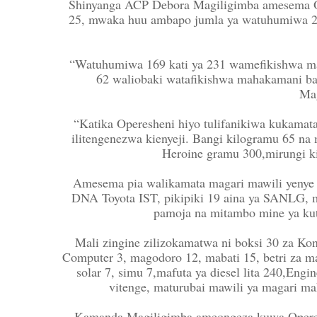
Shinyanga ACP Debora Magiligimba amesema Ope
25, mwaka huu ambapo jumla ya watuhumiwa 2
“Watuhumiwa 169 kati ya 231 wamefikishwa ma
62 waliobaki watafikishwa mahakamani ba
Mag
“Katika Operesheni hiyo tulifanikiwa kukamat
ilitengenezwa kienyeji. Bangi kilogramu 65 na
Heroine gramu 300,mirungi k
Amesema pia walikamata magari mawili yenye 
DNA Toyota IST, pikipiki 19 aina ya SANLG, 
pamoja na mitambo mine ya kut
Mali zingine zilizokamatwa ni boksi 30 za K
Computer 3, magodoro 12, mabati 15, betri za magar
solar 7, simu 7,mafuta ya diesel lita 240,Engi
vitenge, maturubai mawili ya magari 
Kamanda Magiligimba ameongeza kuwa Opereshe