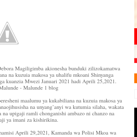
bora Magiligimba akionesha bunduki zilizokamatwa
ana na kuzuia makosa ya uhalifu mkoani Shinyanga
nga kuanzia Mwezi Januari 2021 hadi Aprili 25,2021.
Malunde - Malunde 1 blog
peresheni maalumu ya kukabiliana na kuzuia makosa ya
naojihusisha na unyang’anyi wa kutumia silaha, wakata
 na upigaji ramli chonganishi ambazo ni chanzo na
i ya imani za kishirikina.
lhamisi Aprili 29,2021, Kamanda wa Polisi Mkoa wa