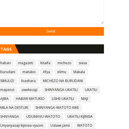
TAGS
habari
magazeti
Kitaifa
michezo
siasa
burudani
matukio
Afya
elimu
Makala
SIMULIZI
biashara
MICHEZO NA BURUDANI
mapenzi
uwekezaji
SHINYANGA-UKATILI
UKATILI
AJIRA
HABARI MATUKIO
LISHE-UKATILI
MAJI
MILA NA DESTURI
SHINYANGA-WATOTO KIKE
SHNYANGA
UDUMAVU-WATOTO
UKATILI KIJINSIA
Unyanyasaji kijinsia vyuoni
Ustawi jamii
WATOTO