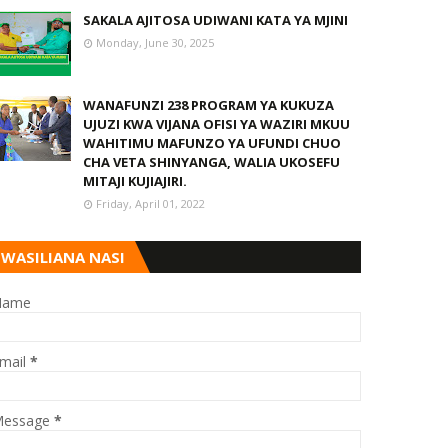
SAKALA AJITOSA UDIWANI KATA YA MJINI
Monday, June 30, 2025
WANAFUNZI 238 PROGRAM YA KUKUZA
UJUZI KWA VIJANA OFISI YA WAZIRI MKUU
WAHITIMU MAFUNZO YA UFUNDI CHUO
CHA VETA SHINYANGA, WALIA UKOSEFU
MITAJI KUJIAJIRI.
Friday, April 01, 2022
WASILIANA NASI
Name
mail
*
essage
*