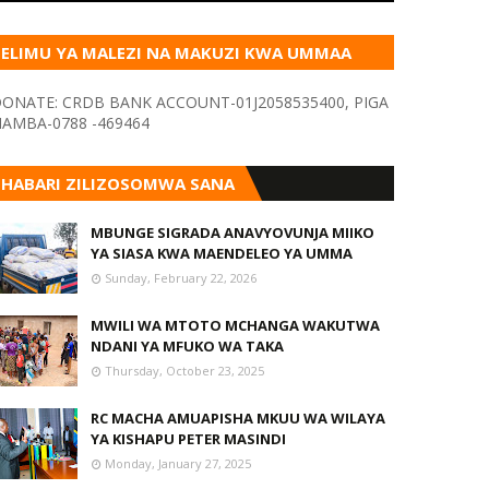
ELIMU YA MALEZI NA MAKUZI KWA UMMAA
KUPITIA VYOMBO VA HABARI
ONATE: CRDB BANK ACCOUNT-01J2058535400, PIGA
AMBA-0788 -469464
HABARI ZILIZOSOMWA SANA
MBUNGE SIGRADA ANAVYOVUNJA MIIKO
YA SIASA KWA MAENDELEO YA UMMA
Sunday, February 22, 2026
MWILI WA MTOTO MCHANGA WAKUTWA
NDANI YA MFUKO WA TAKA
Thursday, October 23, 2025
RC MACHA AMUAPISHA MKUU WA WILAYA
YA KISHAPU PETER MASINDI
Monday, January 27, 2025