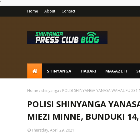
`
Home
About
Contact
SHINYANGA
HABARI
MAGAZETI
S
Home
shinyanga
POLISI SHINYANGA YANASA WAHALIFU 231 N
POLISI SHINYANGA YANAS
MIEZI MINNE, BUNDUKI 14,
Thursday, April 29, 2021