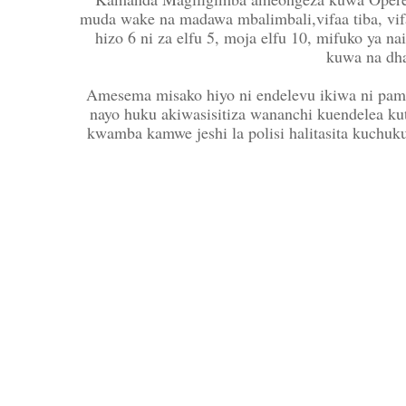
muda wake na madawa mbalimbali,vifaa tiba, vifa
hizo 6 ni za elfu 5, moja elfu 10, mifuko ya 
kuwa na dha
Amesema misako hiyo ni endelevu ikiwa ni pamoj
nayo huku akiwasisitiza wananchi kuendelea kuto
kwamba kamwe jeshi la polisi halitasita kuchuk