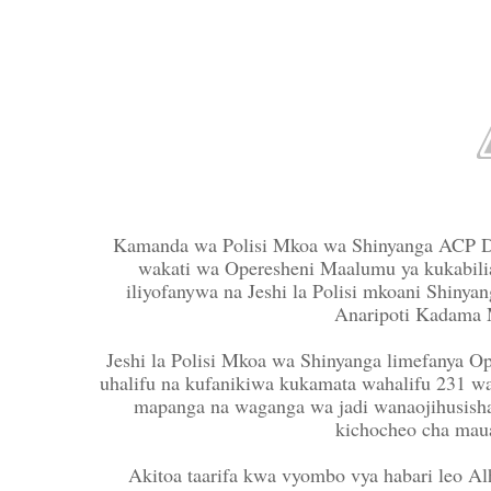
Kamanda wa Polisi Mkoa wa Shinyanga ACP De
wakati wa Operesheni Maalumu ya kukabili
iliyofanywa na Jeshi la Polisi mkoani Shinya
Anaripoti Kadama 
Jeshi la Polisi Mkoa wa Shinyanga limefanya O
uhalifu na kufanikiwa kukamata wahalifu 231 wa
mapanga na waganga wa jadi wanaojihusisha
kichocheo cha mauaj
Akitoa taarifa kwa vyombo vya habari leo A