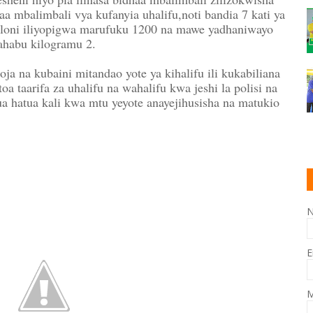
a mbalimbali vya kufanyia uhalifu,noti bandia 7 kati ya
nailoni iliyopigwa marufuku 1200 na mawe yadhaniwayo
habu kilogramu 2.
a na kubaini mitandao yote ya kihalifu ili kukabiliana
a taarifa za uhalifu na wahalifu kwa jeshi la polisi na
ua hatua kali kwa mtu yeyote anayejihusisha na matukio
E
M