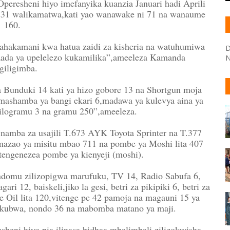
resheni hiyo imefanyika kuanzia Januari hadi Aprili
31 walikamatwa,kati yao wanawake ni 71 na wanaume
160.
hakamani kwa hatua zaidi za kisheria na watuhumiwa
D
ada ya upelelezo kukamilika”,ameeleza Kamanda
N
iligimba.
a Bunduki 14 kati ya hizo gobore 13 na Shortgun moja
 mashamba ya bangi ekari 6,madawa ya kulevya aina ya
ilogramu 3 na gramu 250”,ameeleza.
namba za usajili T.673 AYK Toyota Sprinter na T.377
mazao ya misitu mbao 711 na pombe ya Moshi lita 407
engenezea pombe ya kienyeji (moshi).
ondomu zilizopigwa marufuku, TV 14, Radio Sabufa 6,
i 12, baiskeli,jiko la gesi, betri za pikipiki 6, betri za
ne Oil lita 120,vitenge pc 42 pamoja na magauni 15 ya
makubwa, nondo 36 na mabomba matano ya maji.
ni hiyo pia ilinasa bidhaa mbalimbali zilizokwisha