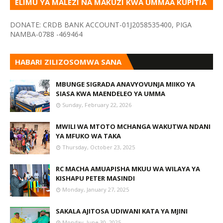
ELIMU YA MALEZI NA MAKUZI KWA UMMAA KUPITIA
VYOMBO VA HABARI
DONATE: CRDB BANK ACCOUNT-01J2058535400, PIGA
NAMBA-0788 -469464
HABARI ZILIZOSOMWA SANA
MBUNGE SIGRADA ANAVYOVUNJA MIIKO YA
SIASA KWA MAENDELEO YA UMMA
Sunday, February 22, 2026
MWILI WA MTOTO MCHANGA WAKUTWA NDANI
YA MFUKO WA TAKA
Thursday, October 23, 2025
RC MACHA AMUAPISHA MKUU WA WILAYA YA
KISHAPU PETER MASINDI
Monday, January 27, 2025
SAKALA AJITOSA UDIWANI KATA YA MJINI
Monday, June 30, 2025