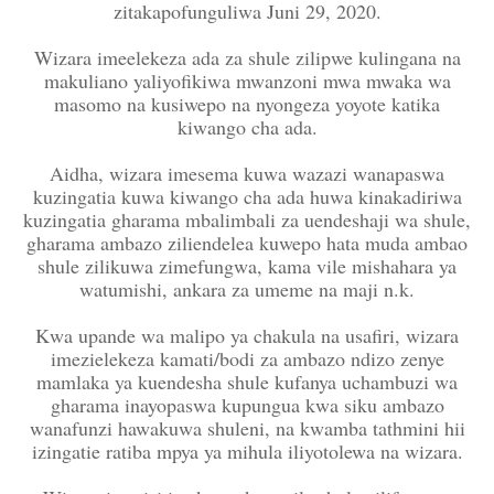
zitakapofunguliwa Juni 29, 2020.
Wizara imeelekeza ada za shule zilipwe kulingana na
makuliano yaliyofikiwa mwanzoni mwa mwaka wa
masomo na kusiwepo na nyongeza yoyote katika
kiwango cha ada.
Aidha, wizara imesema kuwa wazazi wanapaswa
kuzingatia kuwa kiwango cha ada huwa kinakadiriwa
kuzingatia gharama mbalimbali za uendeshaji wa shule,
gharama ambazo ziliendelea kuwepo hata muda ambao
shule zilikuwa zimefungwa, kama vile mishahara ya
watumishi, ankara za umeme na maji n.k.
Kwa upande wa malipo ya chakula na usafiri, wizara
imezielekeza kamati/bodi za ambazo ndizo zenye
mamlaka ya kuendesha shule kufanya uchambuzi wa
gharama inayopaswa kupungua kwa siku ambazo
wanafunzi hawakuwa shuleni, na kwamba tathmini hii
izingatie ratiba mpya ya mihula iliyotolewa na wizara.