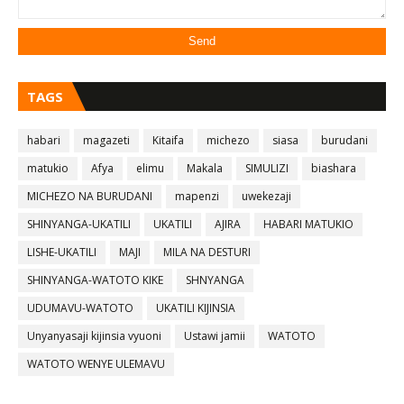
TAGS
habari
magazeti
Kitaifa
michezo
siasa
burudani
matukio
Afya
elimu
Makala
SIMULIZI
biashara
MICHEZO NA BURUDANI
mapenzi
uwekezaji
SHINYANGA-UKATILI
UKATILI
AJIRA
HABARI MATUKIO
LISHE-UKATILI
MAJI
MILA NA DESTURI
SHINYANGA-WATOTO KIKE
SHNYANGA
UDUMAVU-WATOTO
UKATILI KIJINSIA
Unyanyasaji kijinsia vyuoni
Ustawi jamii
WATOTO
WATOTO WENYE ULEMAVU