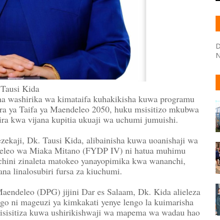
D
N
 Tausi Kida
 na washirika wa kimataifa kuhakikisha kuwa programu
ira ya Taifa ya Maendeleo 2050, huku msisitizo mkubwa
ra kwa vijana kupitia ukuaji wa uchumi jumuishi.
ekaji, Dk. Tausi Kida, alibainisha kuwa uoanishaji wa
leo wa Miaka Mitano (FYDP IV) ni hatua muhimu
nchini zinaleta matokeo yanayopimika kwa wananchi,
na linalosubiri fursa za kiuchumi.
endeleo (DPG) jijini Dar es Salaam, Dk. Kida alieleza
o ni mageuzi ya kimkakati yenye lengo la kuimarisha
Alisisitiza kuwa ushirikishwaji wa mapema wa wadau hao