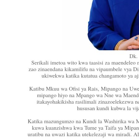
Dk.
Serikali imetoa wito kwa taasisi za maendeleo
zao zinaendana kikamilifu na vipaumbele vya D
ukiwekwa katika kutatua changamoto ya aji
Katibu Mkuu wa Ofisi ya Rais, Mipango na Uwez
mipango hiyo na Mpango wa Nne wa Maende
itakayohakikisha rasilimali zinazoelekezwa 
hususan kundi kubwa la vija
Katika mazungumzo na Kundi la Washirika wa Ma
kuwa kuanzishwa kwa Tume ya Taifa ya Mipang
uratibu na uwazi katika utekelezaji wa miradi. 