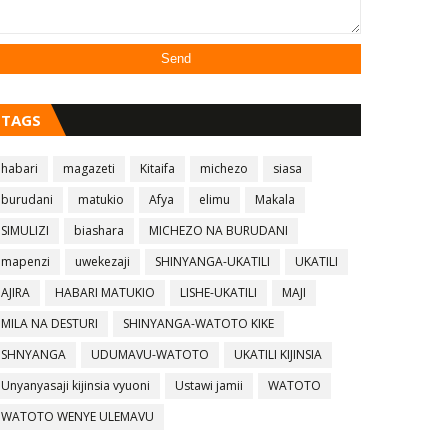
TAGS
habari
magazeti
Kitaifa
michezo
siasa
burudani
matukio
Afya
elimu
Makala
SIMULIZI
biashara
MICHEZO NA BURUDANI
mapenzi
uwekezaji
SHINYANGA-UKATILI
UKATILI
AJIRA
HABARI MATUKIO
LISHE-UKATILI
MAJI
MILA NA DESTURI
SHINYANGA-WATOTO KIKE
SHNYANGA
UDUMAVU-WATOTO
UKATILI KIJINSIA
Unyanyasaji kijinsia vyuoni
Ustawi jamii
WATOTO
WATOTO WENYE ULEMAVU