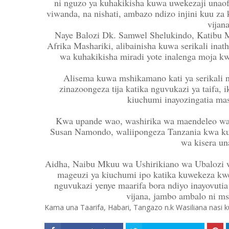
ni nguzo ya kuhakikisha kuwa uwekezaji unao
viwanda, na nishati, ambazo ndizo injini kuu za
vijana
Naye Balozi Dk. Samwel Shelukindo, Katibu 
Afrika Mashariki, alibainisha kuwa serikali inat
wa kuhakikisha miradi yote inalenga moja 
Alisema kuwa mshikamano kati ya serikali 
zinazoongeza tija katika nguvukazi ya taifa,
kiuchumi inayozingatia masl
Kwa upande wao, washirika wa maendeleo wa
Susan Namondo, waliipongeza Tanzania kwa ku
wa kisera un
Aidha, Naibu Mkuu wa Ushirikiano wa Ubalozi w
mageuzi ya kiuchumi ipo katika kuwekeza kwen
nguvukazi yenye maarifa bora ndiyo inayovutia
vijana, jambo ambalo ni ms
Kama una Taarifa, Habari, Tangazo n.k Wasiliana nasi