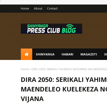
`
Home
About
Contact
SHINYANGA
HABARI
MAGAZETI
S
Home
DIRA 2050: SERIKALI YAHIMIZA WASHIRIKA WA MAENDE
DIRA 2050: SERIKALI YAHI
MAENDELEO KUELEKEZA NG
VIJANA