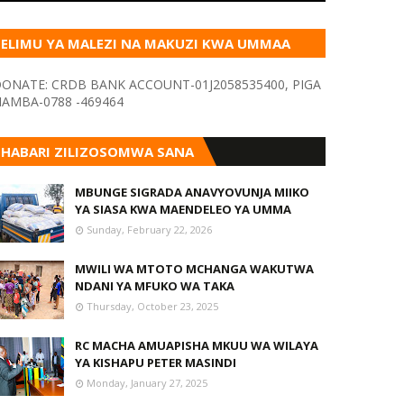
ELIMU YA MALEZI NA MAKUZI KWA UMMAA
KUPITIA VYOMBO VA HABARI
ONATE: CRDB BANK ACCOUNT-01J2058535400, PIGA
AMBA-0788 -469464
HABARI ZILIZOSOMWA SANA
MBUNGE SIGRADA ANAVYOVUNJA MIIKO
YA SIASA KWA MAENDELEO YA UMMA
Sunday, February 22, 2026
MWILI WA MTOTO MCHANGA WAKUTWA
NDANI YA MFUKO WA TAKA
Thursday, October 23, 2025
RC MACHA AMUAPISHA MKUU WA WILAYA
YA KISHAPU PETER MASINDI
Monday, January 27, 2025