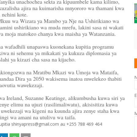
fanyika unachochea sekta za kipaumbele kama kilimo,
 kuzalisha ajira na kuimarisha mnyororo wa thamani kwa
 nchini kote.
Mkuu wa Wizara ya Mambo ya Nje na Ushirikiano wa
hamini ushirikiano wa muda mrefu, lakini sasa ni wakati
kwa moja matokeo chanya kwa maisha ya Watanzania.
na wafadhili unapaswa kuonekana kupitia programu
 ikiwa ni sehemu ya mikakati ya kukuza diplomasia ya
ahi ya kizazi cha sasa na kijacho.
kiongozwa na Mratibu Mkazi wa Umoja wa Mataifa,
andaa Dira ya 2050 wakisema inatoa mwelekeo thabiti
aovutia wawekezaji.
E
a Ireland, Suzanne Keatinge, alikumbusha kuwa siri ya
ye elimu na ujuzi (rasilimaliwatu), akisisitiza kuwa
 uwekezaji wa kigeni na kuunda ajira zenye staha kwa
M
ingi wa amani na utulivu wa taifa.
 kupitia shinyapress@gmail.com au +255 788 469 464