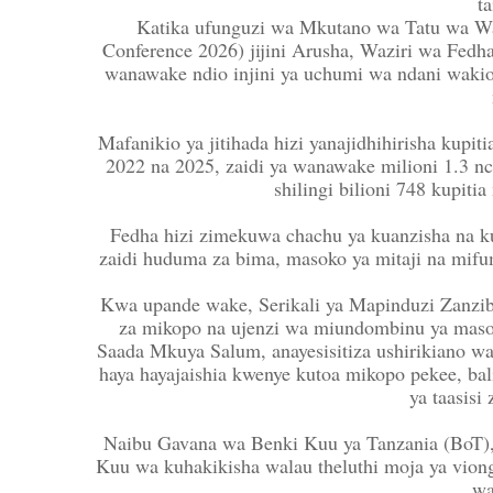
ta
Katika ufunguzi wa Mkutano wa Tatu wa Wa
Conference 2026) jijini Arusha, Waziri wa Fe
wanawake ndio injini ya uchumi wa ndani wakion
Mafanikio ya jitihada hizi yanajidhihirisha kup
2022 na 2025, zaidi ya wanawake milioni 1.3 n
shilingi bilioni 748 kupiti
Fedha hizi zimekuwa chachu ya kuanzisha na ku
zaidi huduma za bima, masoko ya mitaji na mifum
Kwa upande wake, Serikali ya Mapinduzi Zanzi
za mikopo na ujenzi wa miundombinu ya maso
Saada Mkuya Salum, anayesisitiza ushirikiano 
haya hayajaishia kwenye kutoa mikopo pekee, ba
ya taasisi 
Naibu Gavana wa Benki Kuu ya Tanzania (BoT
Kuu wa kuhakikisha walau theluthi moja ya viong
w