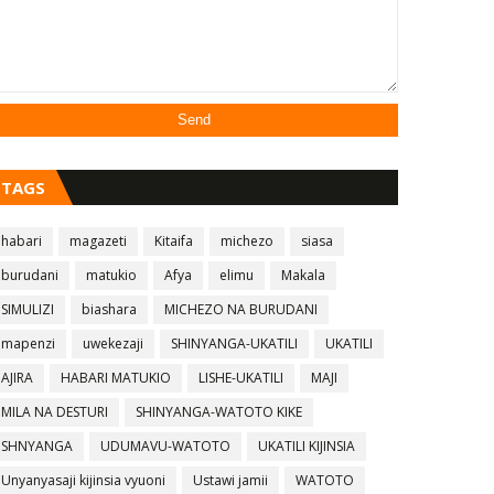
TAGS
habari
magazeti
Kitaifa
michezo
siasa
burudani
matukio
Afya
elimu
Makala
SIMULIZI
biashara
MICHEZO NA BURUDANI
mapenzi
uwekezaji
SHINYANGA-UKATILI
UKATILI
AJIRA
HABARI MATUKIO
LISHE-UKATILI
MAJI
MILA NA DESTURI
SHINYANGA-WATOTO KIKE
SHNYANGA
UDUMAVU-WATOTO
UKATILI KIJINSIA
Unyanyasaji kijinsia vyuoni
Ustawi jamii
WATOTO