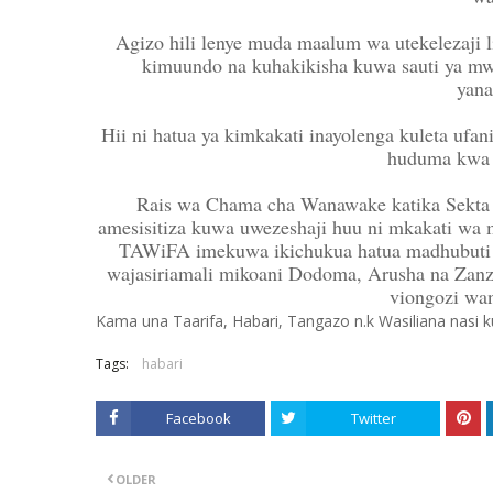
Agizo hili lenye muda maalum wa utekelezaji 
kimuundo na kuhakikisha kuwa sauti ya mw
yana
Hii ni hatua ya kimkakati inayolenga kuleta ufa
huduma kwa u
Rais wa Chama cha Wanawake katika Sekta 
amesisitiza kuwa uwezeshaji huu ni mkakati wa m
TAWiFA imekuwa ikichukua hatua madhubuti 
wajasiriamali mikoani Dodoma, Arusha na Zanz
viongozi wa
Kama una Taarifa, Habari, Tangazo n.k Wasiliana nasi
Tags:
habari
Facebook
Twitter
OLDER