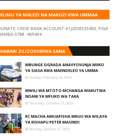
ELIMU YA MALEZI NA MAKUZI KWA UMMAA
KUPITIA VYOMBO VA HABARI
ONATE: CRDB BANK ACCOUNT-01J2058535400, PIGA
AMBA-0788 -469464
HABARI ZILIZOSOMWA SANA
MBUNGE SIGRADA ANAVYOVUNJA MIIKO
YA SIASA KWA MAENDELEO YA UMMA
Sunday, February 22, 2026
MWILI WA MTOTO MCHANGA WAKUTWA
NDANI YA MFUKO WA TAKA
Thursday, October 23, 2025
RC MACHA AMUAPISHA MKUU WA WILAYA
YA KISHAPU PETER MASINDI
Monday, January 27, 2025