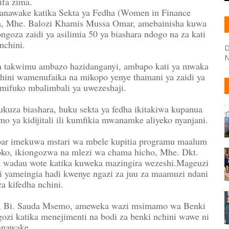
ifa zima.
nawake katika Sekta ya Fedha (Women in Finance
dha, Mhe. Balozi Khamis Mussa Omar, amebainisha kuwa
goza zaidi ya asilimia 50 ya biashara ndogo na za kati
nchini.
D
N
itia takwimu ambazo hazidanganyi, ambapo kati ya mwaka
chini wamenufaika na mikopo yenye thamani ya zaidi ya
a mifuko mbalimbali ya uwezeshaji.
kuza biashara, huku sekta ya fedha ikitakiwa kupanua
o ya kidijitali ili kumfikia mwanamke aliyeko nyanjani.
bar imekuwa mstari wa mbele kupitia programu maalum
ko, ikiongozwa na mlezi wa chama hicho, Mhe. Dkt.
wa wadau wote katika kuweka mazingira wezeshi.Mageuzi
li yameingia hadi kwenye ngazi za juu za maamuzi ndani
za kifedha nchini.
), Bi. Sauda Msemo, ameweka wazi msimamo wa Benki
ozi katika menejimenti na bodi za benki nchini wawe ni
anawake.