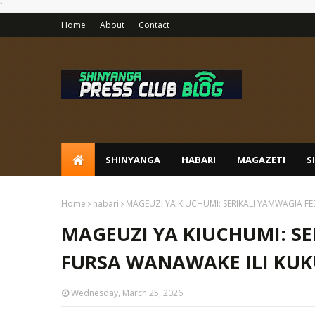
`
Home
About
Contact
SHINYANGA
HABARI
MAGAZETI
S
Home
habari
MAGEUZI YA KIUCHUMI: SERIKALI YAMWAGIA F
MAGEUZI YA KIUCHUMI: S
FURSA WANAWAKE ILI KUK
Wednesday, March 25, 2026