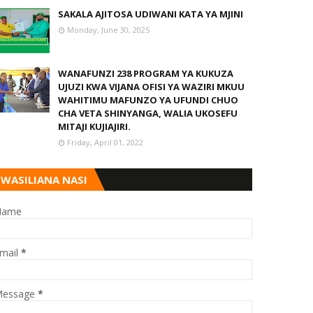
SAKALA AJITOSA UDIWANI KATA YA MJINI
Monday, June 30, 2025
WANAFUNZI 238 PROGRAM YA KUKUZA
UJUZI KWA VIJANA OFISI YA WAZIRI MKUU
WAHITIMU MAFUNZO YA UFUNDI CHUO
CHA VETA SHINYANGA, WALIA UKOSEFU
MITAJI KUJIAJIRI.
Friday, April 01, 2022
WASILIANA NASI
Name
mail
*
essage
*