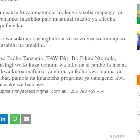
limeanza kuzaa matunda, likilenga kuziba mapengo ya
anamke inasikika pale maamuzi mazito ya kifedha
pofanyika.
nisi wa soko na kushughulikia vikwazo vya watumiaji wa
sahihi na umakini.
ya Fedha Tanzania (TAWiFA), Bi. Fikira Ntomola,
singi wa kukuza uchumi wa taifa na si jambo la hisani.
kwa kutoa mafunzo ya elimu ya fedha kwa mamia ya
ibar, pamoja na kuanzisha programu ya uanagenzi kwa
nawake wa baadaye.
 kupitia shinyapress@gmail.com au +255 788 469 464
E
M
NEWER