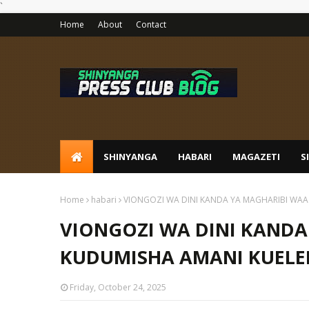
`
Home
About
Contact
SHINYANGA
HABARI
MAGAZETI
S
Home
habari
VIONGOZI WA DINI KANDA YA MAGHARIBI WA
VIONGOZI WA DINI KANDA
KUDUMISHA AMANI KUELE
Friday, October 24, 2025