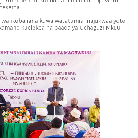
 jukumu letu ni kulinda amani na umoja wetu,”
mesema.
o walikubaliana kuwa watatumia majukwaa yote
ikamano kuelekea na baada ya Uchaguzi Mkuu.