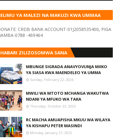
ELIMU YA MALEZI NA MAKUZI KWA UMMAA
KUPITIA VYOMBO VA HABARI
ONATE: CRDB BANK ACCOUNT-01J2058535400, PIGA
AMBA-0788 -469464
HABARI ZILIZOSOMWA SANA
MBUNGE SIGRADA ANAVYOVUNJA MIIKO
YA SIASA KWA MAENDELEO YA UMMA
Sunday, February 22, 2026
MWILI WA MTOTO MCHANGA WAKUTWA
NDANI YA MFUKO WA TAKA
Thursday, October 23, 2025
RC MACHA AMUAPISHA MKUU WA WILAYA
YA KISHAPU PETER MASINDI
Monday, January 27, 2025