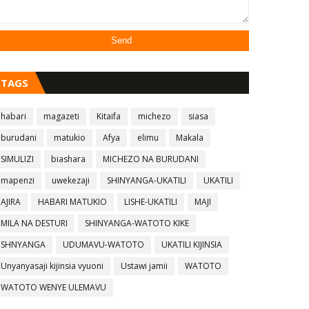
TAGS
habari
magazeti
Kitaifa
michezo
siasa
burudani
matukio
Afya
elimu
Makala
SIMULIZI
biashara
MICHEZO NA BURUDANI
mapenzi
uwekezaji
SHINYANGA-UKATILI
UKATILI
AJIRA
HABARI MATUKIO
LISHE-UKATILI
MAJI
MILA NA DESTURI
SHINYANGA-WATOTO KIKE
SHNYANGA
UDUMAVU-WATOTO
UKATILI KIJINSIA
Unyanyasaji kijinsia vyuoni
Ustawi jamii
WATOTO
WATOTO WENYE ULEMAVU