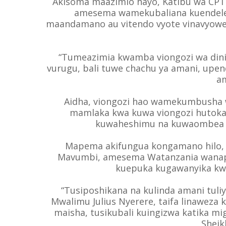
Akisoma maazimio hayo, Katibu wa CP
amesema wamekubaliana kuendelea
maandamano au vitendo vyote vinavyowe
“Tumeazimia kwamba viongozi wa din
vurugu, bali tuwe chachu ya amani, up
a
Aidha, viongozi hao wamekumbusha w
mamlaka kwa kuwa viongozi hutoka
kuwaheshimu na kuwaombea wa
Mapema akifungua kongamano hilo, 
Mavumbi, amesema Watanzania wanapa
kuepuka kugawanyika kwa 
“Tusiposhikana na kulinda amani tuli
Mwalimu Julius Nyerere, taifa linaweza
maisha, tusikubali kuingizwa katika m
Sheik