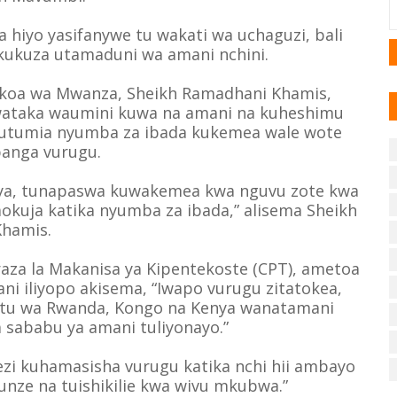
hiyo yasifanywe tu wakati wa uchaguzi, bali
 kukuza utamaduni wa amani nchini.
Mkoa wa Mwanza, Sheikh Ramadhani Khamis,
ataka waumini kuwa na amani na kuheshimu
 kutumia nyumba za ibada kukemea wale wote
anga vurugu.
ya, tunapaswa kuwakemea kwa nguvu zote kwa
kuja katika nyumba za ibada,” alisema Sheikh
Khamis.
aza la Makanisa ya Kipentekoste (CPT), ametoa
ni iliyopo akisema, “Iwapo vurugu zitatokea,
etu wa Rwanda, Kongo na Kenya wanatamani
 sababu ya amani tuliyonayo.”
zi kuhamasisha vurugu katika nchi hii ambayo
nze na tuishikilie kwa wivu mkubwa.”