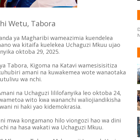
hi Wetu, Tabora
D
N
Kanda ya Magharibi wameazimia kuendelea
no wa kitaifa kuelekea Uchaguzi Mkuu ujao
nyika oktoba 29, 2025.
ya Tabora, Kigoma na Katavi wamesisisitiza
uhubiri amani na kuwakemea wote wanaotaka
utulivu wa nchi.
ni na Uchaguzi lililofanyika leo oktoba 24,
 wametoa wito kwa wananchi waliojiandikisha
wani ni haki yao kidemokrasia.
ni mwa kongamano hilo viongozi hao wa dini
 nchi na hasa wakati wa Uchaguzi Mkuu.