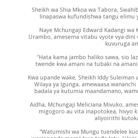
Sheikh wa Shia Mkoa wa Tabora, Swahi
linapaswa kufundishwa tangu elimu y
Naye Mchungaji Edward Kadangi wa K
Urambo, amesema vitabu vyote vya dini
kuvuruga am
“Hata kama jambo haliko sawa, sio l
twende kwa amani na tubaki na amani
Kwa upande wake, Sheikh Iddy Suleiman 
Wilaya ya Igunga, amewaasa wananchi
badala ya kutumia maandamano, wamu
Aidha, Mchungaji Meliciana Mivuko, am
migogoro au vita inapotokea, hivyo k
aliyoirithi kutok
“Watumishi wa Mungu tuendelee kuom