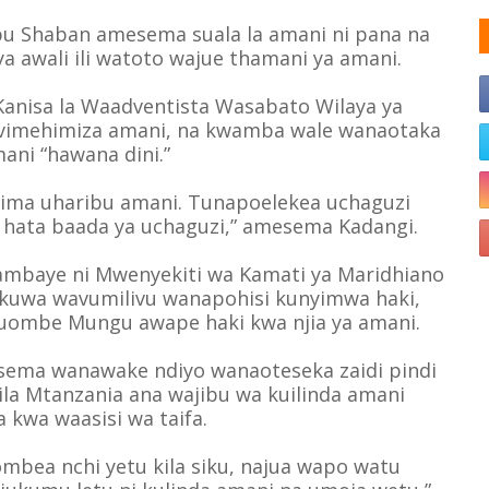
bu Shaban amesema suala la amani ni pana na
a awali ili watoto wajue thamani ya amani.
anisa la Waadventista Wasabato Wilaya ya
 vimehimiza amani, na kwamba wale wanaotaka
ani “hawana dini.”
azima uharibu amani. Tunapoelekea uchaguzi
 hata baada ya uchaguzi,” amesema Kadangi.
ambaye ni Mwenyekiti wa Kamati ya Maridhiano
 kuwa wavumilivu wanapohisi kunyimwa haki,
ombe Mungu awape haki kwa njia ya amani.
esema wanawake ndiyo wanaoteseka zaidi pindi
ila Mtanzania ana wajibu wa kuilinda amani
a kwa waasisi wa taifa.
bea nchi yetu kila siku, najua wapo watu