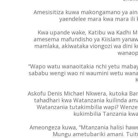
Amesisitiza kuwa makongamano ya aina 
yaendelee mara kwa mara ili
Kwa upande wake, Katibu wa Kadhi 
amesema mafundisho ya Kiislam yanaw
mamlaka, akiwataka viongozi wa dini
wanaop
“Wapo watu wanaoitakia nchi yetu maba
sababu wengi wao ni waumini wetu wanao
Askofu Denis Michael Nkwera, kutoka Bar
tahadhari kwa Watanzania kuilinda ama
Watanzania tutakimbilia wapi? Wenz
kukimbilia Tanzania kwa
Ameongeza kuwa, “Mtanzania halisi hawe
Mungu ametubariki amani. Tuitu