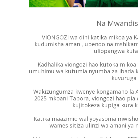
Na Mwandis
VIONGOZI wa dini katika mikoa ya 
kudumisha amani, upendo na mshikama
uliopangwa kufa
Kadhalika viongozi hao kutoka mikoa 
umuhimu wa kutumia nyumba za ibada k
kuvuruga 
Wakizungumza kwenye kongamano la Ama
2025 mkoani Tabora, viongozi hao pia
kujitokeza kupiga kura k
Katika maazimio waliyoyasoma mwisho
wamesisitiza ulinzi wa amani ya