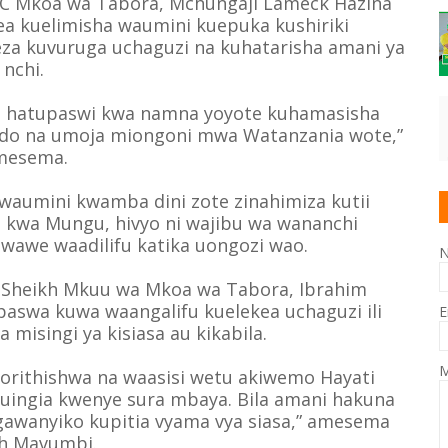
TC Mkoa wa Tabora, Mchungaji Lameck Hazina
 kuelimisha waumini kuepuka kushiriki
za kuvuruga uchaguzi na kuhatarisha amani ya
nchi.
i hatupaswi kwa namna yoyote kuhamasisha
endo na umoja miongoni mwa Watanzania wote,”
mesema.
aumini kwamba dini zote zinahimiza kutii
 kwa Mungu, hivyo ni wajibu wa wananchi
we waadilifu katika uongozi wao.
Sheikh Mkuu wa Mkoa wa Tabora, Ibrahim
swa kuwa waangalifu kuelekea uchaguzi ili
E
misingi ya kisiasa au kikabila.
M
yorithishwa na waasisi wetu akiwemo Hayati
 kuingia kwenye sura mbaya. Bila amani hakuna
igawanyiko kupitia vyama vya siasa,” amesema
h Mavumbi.