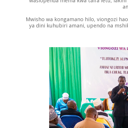
wasiopenda mema kwa taifa letu, lakini
a
Mwisho wa kongamano hilo, viongozi ha
ya dini kuhubiri amani, upendo na msh