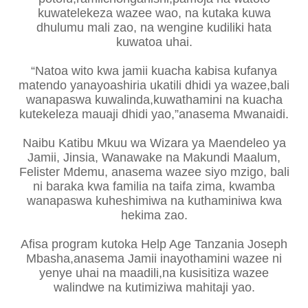
kuwatelekeza wazee wao, na kutaka kuwa
dhulumu mali zao, na wengine kudiliki hata
kuwatoa uhai.
“Natoa wito kwa jamii kuacha kabisa kufanya
matendo yanayoashiria ukatili dhidi ya wazee,bali
wanapaswa kuwalinda,kuwathamini na kuacha
kutekeleza mauaji dhidi yao,”anasema Mwanaidi.
Naibu Katibu Mkuu wa Wizara ya Maendeleo ya
Jamii, Jinsia, Wanawake na Makundi Maalum,
Felister Mdemu, anasema wazee siyo mzigo, bali
ni baraka kwa familia na taifa zima, kwamba
wanapaswa kuheshimiwa na kuthaminiwa kwa
hekima zao.
Afisa program kutoka Help Age Tanzania Joseph
Mbasha,anasema Jamii inayothamini wazee ni
yenye uhai na maadili,na kusisitiza wazee
walindwe na kutimiziwa mahitaji yao.