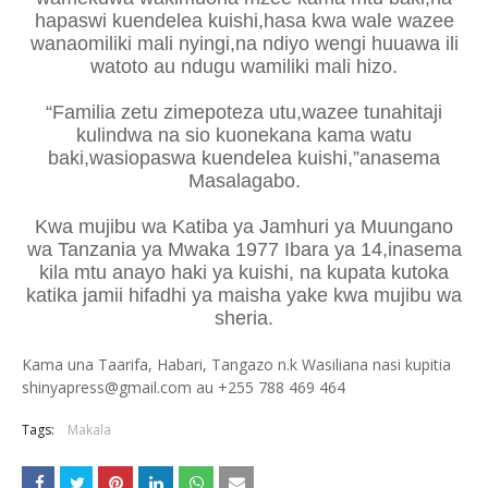
hapaswi kuendelea kuishi,hasa kwa wale wazee
wanaomiliki mali nyingi,na ndiyo wengi huuawa ili
watoto au ndugu wamiliki mali hizo.
“Familia zetu zimepoteza utu,wazee tunahitaji
kulindwa na sio kuonekana kama watu
baki,wasiopaswa kuendelea kuishi,”anasema
Masalagabo.
Kwa mujibu wa Katiba ya Jamhuri ya Muungano
wa Tanzania ya Mwaka 1977 Ibara ya 14,inasema
kila mtu anayo haki ya kuishi, na kupata kutoka
katika jamii hifadhi ya maisha yake kwa mujibu wa
sheria.
Kama una Taarifa, Habari, Tangazo n.k Wasiliana nasi kupitia
shinyapress@gmail.com au +255 788 469 464
Tags:
Makala