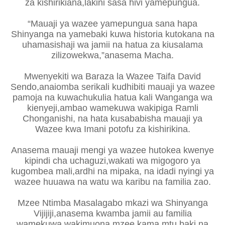
za kishirikiana,lakini sasa hivi yamepungua.
“Mauaji ya wazee yamepungua sana hapa
Shinyanga na yamebaki kuwa historia kutokana na
uhamasishaji wa jamii na hatua za kiusalama
zilizowekwa,”anasema Macha.
Mwenyekiti wa Baraza la Wazee Taifa David
Sendo,anaiomba serikali kudhibiti mauaji ya wazee
pamoja na kuwachukulia hatua kali Wanganga wa
kienyeji,ambao wamekuwa wakipiga Ramli
Chonganishi, na hata kusababisha mauaji ya
Wazee kwa Imani potofu za kishirikina.
Anasema mauaji mengi ya wazee hutokea kwenye
kipindi cha uchaguzi,wakati wa migogoro ya
kugombea mali,ardhi na mipaka, na idadi nyingi ya
wazee huuawa na watu wa karibu na familia zao.
Mzee Ntimba Masalagabo mkazi wa Shinyanga
Vijijiji,anasema kwamba jamii au familia
wamekuwa wakimuona mzee kama mtu baki,na