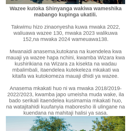
Wazee kutoka Shinyanga wakiwa wameshika
mabango kupinga ukatili.
Takwimu hizo zinaonyesha kuwa mwaka 2022,
waliuawa wazee 130, mwaka 2023 walikuwa
152,na mwaka 2024 wameuawa138.
Mwanaidi anasema,kutokana na kuendelea kwa
mauaji ya wazee hapa nchini, kwamba Wizara kwa
kushirikiana na Wizara za kisekta na wadau
mbalimbali, itaendelea kutekeleza mkakati wa
kitaifa wa kutokomeza mauaji dhidi ya wazee.
Anasema mkakati huo ni wa mwaka 2018/2019-
2022/2023, kwamba japo umeisha muda wake, ila
bado serikali itaendelea kusimamia mkakati huo,
na watajitahidi kuufanyia maboresho ili ulingane na
kuendana na mahitaji halisi ya sasa.