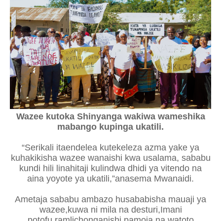
Wazee kutoka Shinyanga wakiwa wameshika
mabango kupinga ukatili.
“Serikali itaendelea kutekeleza azma yake ya
kuhakikisha wazee wanaishi kwa usalama, sababu
kundi hili linahitaji kulindwa dhidi ya vitendo na
aina yoyote ya ukatili,”anasema Mwanaidi.
Ametaja sababu ambazo husababisha mauaji ya
wazee,kuwa ni mila na desturi,Imani
potofu,ramlichonganishi,pamoja na watoto