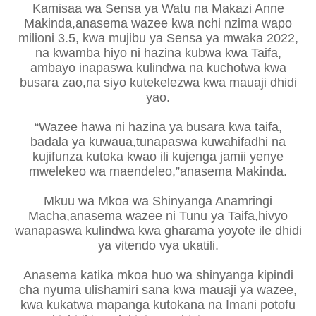
Kamisaa wa Sensa ya Watu na Makazi Anne
Makinda,anasema wazee kwa nchi nzima wapo
milioni 3.5, kwa mujibu ya Sensa ya mwaka 2022,
na kwamba hiyo ni hazina kubwa kwa Taifa,
ambayo inapaswa kulindwa na kuchotwa kwa
busara zao,na siyo kutekelezwa kwa mauaji dhidi
yao.
“Wazee hawa ni hazina ya busara kwa taifa,
badala ya kuwaua,tunapaswa kuwahifadhi na
kujifunza kutoka kwao ili kujenga jamii yenye
mwelekeo wa maendeleo,”anasema Makinda.
Mkuu wa Mkoa wa Shinyanga Anamringi
Macha,anasema wazee ni Tunu ya Taifa,hivyo
wanapaswa kulindwa kwa gharama yoyote ile dhidi
ya vitendo vya ukatili.
Anasema katika mkoa huo wa shinyanga kipindi
cha nyuma ulishamiri sana kwa mauaji ya wazee,
kwa kukatwa mapanga kutokana na Imani potofu