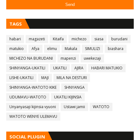
TAGS
habari
magazeti
Kitaifa
michezo
siasa
burudani
matukio
Afya
elimu
Makala
SIMULIZI
biashara
MICHEZO NA BURUDANI
mapenzi
uwekezaji
SHINYANGA-UKATILI
UKATILI
AJIRA
HABARI MATUKIO
LISHE-UKATILI
MAJI
MILA NA DESTURI
SHINYANGA-WATOTO KIKE
SHNYANGA
UDUMAVU-WATOTO
UKATILI KIJINSIA
Unyanyasaji kijinsia vyuoni
Ustawi jamii
WATOTO
WATOTO WENYE ULEMAVU
SOCIAL PLUGIN