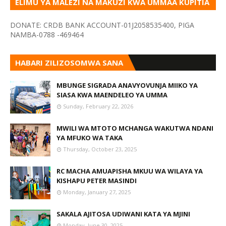
ELIMU YA MALEZI NA MAKUZI KWA UMMAA KUPITIA
VYOMBO VA HABARI
DONATE: CRDB BANK ACCOUNT-01J2058535400, PIGA
NAMBA-0788 -469464
HABARI ZILIZOSOMWA SANA
MBUNGE SIGRADA ANAVYOVUNJA MIIKO YA
SIASA KWA MAENDELEO YA UMMA
Sunday, February 22, 2026
MWILI WA MTOTO MCHANGA WAKUTWA NDANI
YA MFUKO WA TAKA
Thursday, October 23, 2025
RC MACHA AMUAPISHA MKUU WA WILAYA YA
KISHAPU PETER MASINDI
Monday, January 27, 2025
SAKALA AJITOSA UDIWANI KATA YA MJINI
Monday, June 30, 2025