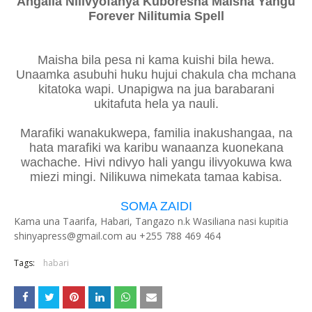
Angalia Nilivyofanya Kuboresha Maisha Yangu
Forever Nilitumia Spell
Maisha bila pesa ni kama kuishi bila hewa.
Unaamka asubuhi huku hujui chakula cha mchana
kitatoka wapi. Unapigwa na jua barabarani
ukitafuta hela ya nauli.
Marafiki wanakukwepa, familia inakushangaa, na
hata marafiki wa karibu wanaanza kuonekana
wachache. Hivi ndivyo hali yangu ilivyokuwa kwa
miezi mingi. Nilikuwa nimekata tamaa kabisa.
SOMA ZAIDI
Kama una Taarifa, Habari, Tangazo n.k Wasiliana nasi kupitia
shinyapress@gmail.com au +255 788 469 464
Tags:
habari