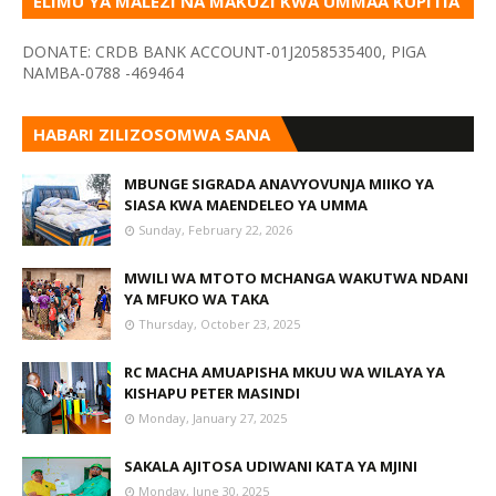
ELIMU YA MALEZI NA MAKUZI KWA UMMAA KUPITIA
VYOMBO VA HABARI
DONATE: CRDB BANK ACCOUNT-01J2058535400, PIGA
NAMBA-0788 -469464
HABARI ZILIZOSOMWA SANA
MBUNGE SIGRADA ANAVYOVUNJA MIIKO YA
SIASA KWA MAENDELEO YA UMMA
Sunday, February 22, 2026
MWILI WA MTOTO MCHANGA WAKUTWA NDANI
YA MFUKO WA TAKA
Thursday, October 23, 2025
RC MACHA AMUAPISHA MKUU WA WILAYA YA
KISHAPU PETER MASINDI
Monday, January 27, 2025
SAKALA AJITOSA UDIWANI KATA YA MJINI
Monday, June 30, 2025