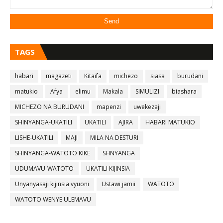
TAGS
habari
magazeti
Kitaifa
michezo
siasa
burudani
matukio
Afya
elimu
Makala
SIMULIZI
biashara
MICHEZO NA BURUDANI
mapenzi
uwekezaji
SHINYANGA-UKATILI
UKATILI
AJIRA
HABARI MATUKIO
LISHE-UKATILI
MAJI
MILA NA DESTURI
SHINYANGA-WATOTO KIKE
SHNYANGA
UDUMAVU-WATOTO
UKATILI KIJINSIA
Unyanyasaji kijinsia vyuoni
Ustawi jamii
WATOTO
WATOTO WENYE ULEMAVU