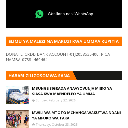
Wasiliana nasi WhatsApp
ELIMU YA MALEZI NA MAKUZI KWA UMMAA KUPITIA
VYOMBO VA HABARI
DONATE: CRDB BANK ACCOUNT-01J2058535400, PIGA
NAMBA-0788 -469464
HABARI ZILIZOSOMWA SANA
MBUNGE SIGRADA ANAVYOVUNJA MIIKO YA
SIASA KWA MAENDELEO YA UMMA
Sunday, February 22, 2026
MWILI WA MTOTO MCHANGA WAKUTWA NDANI
YA MFUKO WA TAKA
Thursday, October 23, 2025