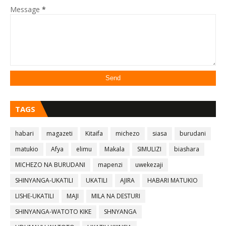
Message
*
TAGS
habari
magazeti
Kitaifa
michezo
siasa
burudani
matukio
Afya
elimu
Makala
SIMULIZI
biashara
MICHEZO NA BURUDANI
mapenzi
uwekezaji
SHINYANGA-UKATILI
UKATILI
AJIRA
HABARI MATUKIO
LISHE-UKATILI
MAJI
MILA NA DESTURI
SHINYANGA-WATOTO KIKE
SHNYANGA