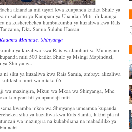
ha akiandaa mti tayari kwa kuupanda katika Shule ya
wa ni sehemu ya
Kampeni ya Upandaji Miti ili kuunga
ngira na kusherehekea kumbukumbu ya kuzaliwa kwa Rais
D
anzania, Dkt. Samia Suluhu Hassan
N
Kadama Malunde, Shinyanga
ukumbu ya kuzaliwa kwa Rais wa Jamhuri ya Muungano
kupanda miti 500 katika Shule ya Msingi Mapinduzi,
 ya Shinyanga.
iwa ni siku ya kuzaliwa kwa Rais Samia, ambaye alizaliwa
 kufikisha umri wa miaka 65.
unzaji wa mazingira, Mkuu wa Mkoa wa Shinyanga, Mhe.
a kampeni hii ya upandaji miti.
mesema kwamba mkoa wa Shinyanga umeamua kupanda
rehekea siku ya kuzaliwa kwa Rais Samia, lakini pia ni
tunzaji wa mazingira na kukabiliana na mabadiliko ya
bia nchi.