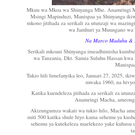
Mkuu wa Mkoa wa Shinyanga Mhe. Anamringi Mac
Msingi Mapinduzi, Manispaa ya Shinyanga iki
mkono jitihada za serikali za utunzaji wa mazi
wa Jamhuri ya Muungano wa T
Na Marco Maduhu & 
Serikali mkoani Shinyanga imeadhimisha kumb
wa Tanzania, Dkt. Samia Suluhu Hassan kwa 
Manispaa
Tukio hili limefanyika leo, Januari 27, 2025, ik
mwaka 1960, na hivyo
Katika kuendeleza jitihada za serikali za ut
Anamringi Macha, ameongoz
Akizungumza wakati wa tukio hilo, Macha a
miti 500 katika shule hiyo kama sehemu ya kushe
sehemu ya kutekeleza maelekezo yake kuhusu u
ta