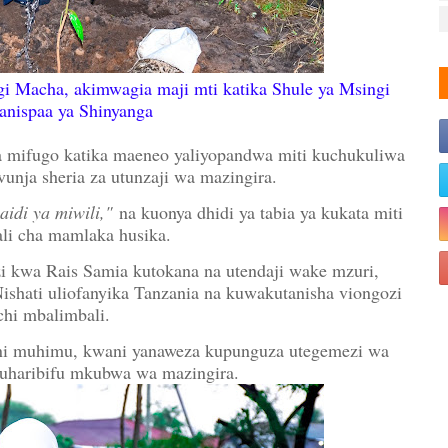
Macha, akimwagia maji mti katika Shule ya Msingi
nispaa ya Shinyanga
mifugo katika maeneo yaliyopandwa miti kuchukuliwa
vunja sheria za utunzaji wa mazingira.
idi ya miwili,"
na kuonya dhidi ya tabia ya kukata miti
bali cha mamlaka husika.
i kwa Rais Samia kutokana na utendaji wake mzuri,
shati uliofanyika Tanzania na kuwakutanisha viongozi
chi mbalimbali.
a ni muhimu, kwani yanaweza kupunguza utegemezi wa
uharibifu mkubwa wa mazingira.