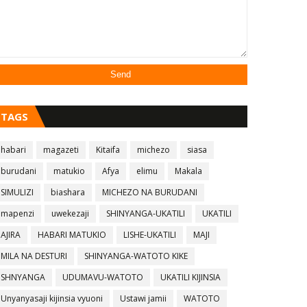
TAGS
habari
magazeti
Kitaifa
michezo
siasa
burudani
matukio
Afya
elimu
Makala
SIMULIZI
biashara
MICHEZO NA BURUDANI
mapenzi
uwekezaji
SHINYANGA-UKATILI
UKATILI
AJIRA
HABARI MATUKIO
LISHE-UKATILI
MAJI
MILA NA DESTURI
SHINYANGA-WATOTO KIKE
SHNYANGA
UDUMAVU-WATOTO
UKATILI KIJINSIA
Unyanyasaji kijinsia vyuoni
Ustawi jamii
WATOTO