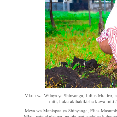
Mkuu wa Wilaya ya Shinyanga, Julius Mtatiro,
miti, huku akihakikisha kuwa miti 
Meya wa Manispaa ya Shinyanga, Elias Masumb
Mkoa yatatekelezwa, na pia wataendelea kuhama