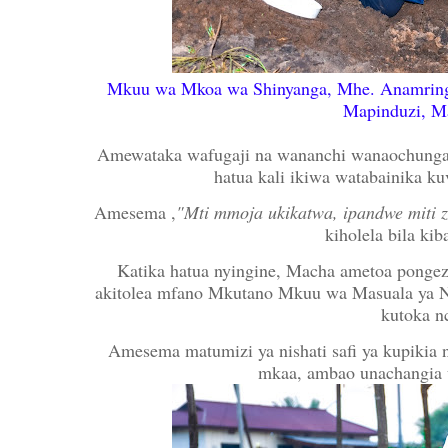
Mkuu wa Mkoa wa Shinyanga, Mhe. Anamringi 
Mapinduzi, Ma
Amewataka wafugaji na wananchi wanaochunga 
hatua kali ikiwa watabainika ku
Amesema ,
"Mti mmoja ukikatwa, ipandwe miti za
kiholela bila ki
Katika hatua nyingine, Macha ametoa pongez
akitolea mfano Mkutano Mkuu wa Masuala ya Ni
kutoka n
Amesema matumizi ya nishati safi ya kupiki
mkaa, ambao unachangia 