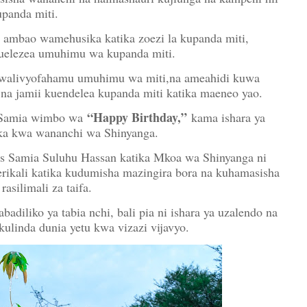
upanda miti.
 ambao wamehusika katika zoezi la kupanda miti,
uelezea umuhimu wa kupanda miti.
 walivyofahamu umuhimu wa miti,na ameahidi kuwa
na jamii kuendelea kupanda miti katika maeneo yao.
“Happy Birthday,”
s Samia wimbo wa
kama ishara ya
ka kwa wananchi wa Shinyanga.
 Samia Suluhu Hassan katika Mkoa wa Shinyanga ni
serikali katika kudumisha mazingira bora na kuhamasisha
rasilimali za taifa.
diliko ya tabia nchi, bali pia ni ishara ya uzalendo na
kulinda dunia yetu kwa vizazi vijavyo.