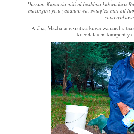
Hassan. Kupanda miti ni heshima kubwa kwa Rai
mazingira yetu yanatunzwa. Naagiza miti hii itun
yanavyokuwa
Aidha, Macha amesisitiza kuwa wananchi, taa
kuendelea na kampeni ya 