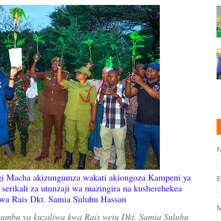
 Macha akizungumza wakati akiongoza Kampeni ya
E
 serikali za utunzaji wa mazingira na kusherehekea
a Rais Dkt. Samia Suluhu Hassan
M
ukumbu ya kuzaliwa kwa Rais wetu Dkt. Samia Suluhu