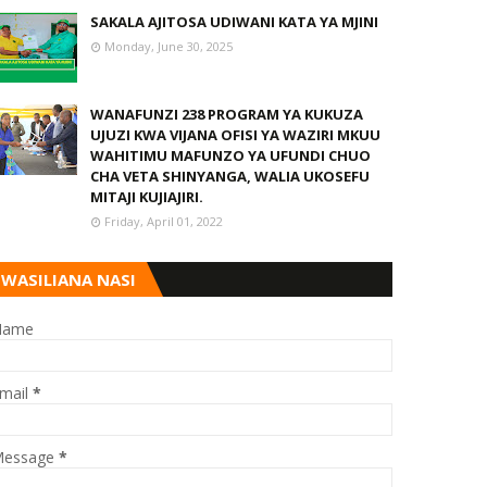
SAKALA AJITOSA UDIWANI KATA YA MJINI
Monday, June 30, 2025
WANAFUNZI 238 PROGRAM YA KUKUZA
UJUZI KWA VIJANA OFISI YA WAZIRI MKUU
WAHITIMU MAFUNZO YA UFUNDI CHUO
CHA VETA SHINYANGA, WALIA UKOSEFU
MITAJI KUJIAJIRI.
Friday, April 01, 2022
WASILIANA NASI
Name
mail
*
essage
*