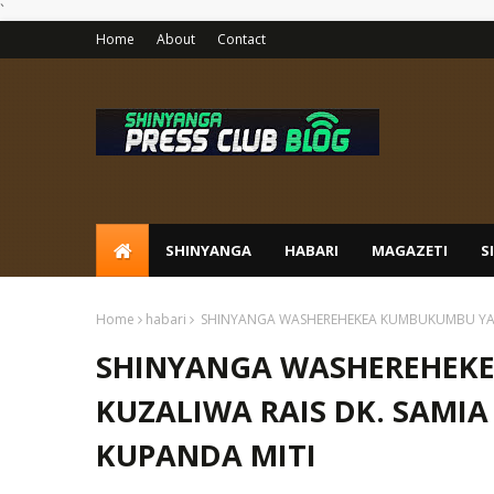
`
Home
About
Contact
SHINYANGA
HABARI
MAGAZETI
S
Home
habari
SHINYANGA WASHEREHEKEA KUMBUKUMBU YA K
SHINYANGA WASHEREHEK
KUZALIWA RAIS DK. SAMI
KUPANDA MITI