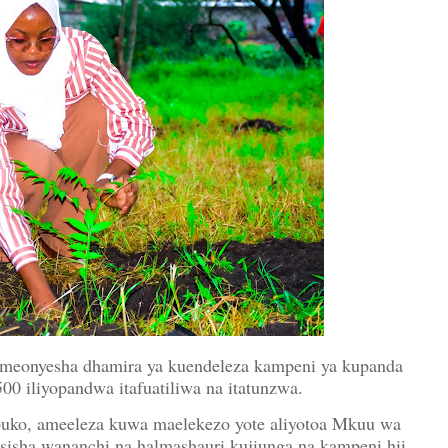
 ameonyesha dhamira ya kuendeleza kampeni ya kupanda
500 iliyopandwa itafuatiliwa na itatunzwa.
uko, ameeleza kuwa maelekezo yote aliyotoa Mkuu wa
sisha wananchi na halmashauri kujiunga na kampeni hii