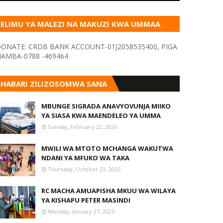
ELIMU YA MALEZI NA MAKUZI KWA UMMAA
KUPITIA VYOMBO VA HABARI
ONATE: CRDB BANK ACCOUNT-01J2058535400, PIGA
AMBA-0788 -469464
HABARI ZILIZOSOMWA SANA
MBUNGE SIGRADA ANAVYOVUNJA MIIKO
YA SIASA KWA MAENDELEO YA UMMA
Sunday, February 22, 2026
MWILI WA MTOTO MCHANGA WAKUTWA
NDANI YA MFUKO WA TAKA
Thursday, October 23, 2025
RC MACHA AMUAPISHA MKUU WA WILAYA
YA KISHAPU PETER MASINDI
Monday, January 27, 2025