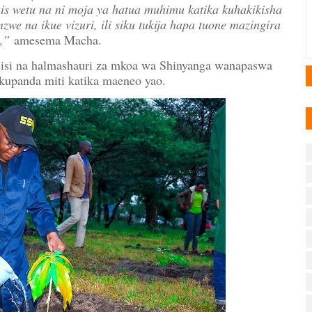
s wetu na ni moja ya hatua muhimu katika kuhakikisha
zwe na ikue vizuri, ili siku tukija hapa tuone mazingira
,”
amesema Macha.
sisi na halmashauri za mkoa wa Shinyanga wanapaswa
kupanda miti katika maeneo yao.