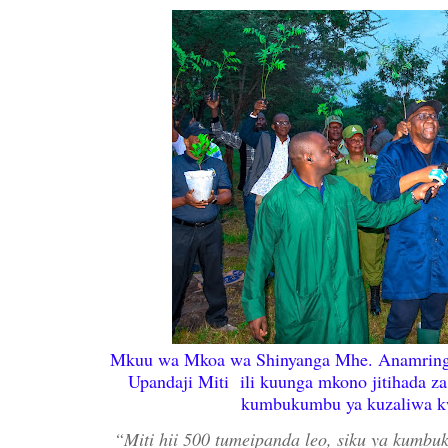
Mkuu wa Mkoa wa Shinyanga Mhe. Anamringi
Upandaji Miti ili kuunga mkono jitihada za
kumbukumbu ya kuzaliwa kw
“Miti hii 500 tumeipanda leo, siku ya kumb