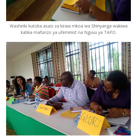
Washiriki kutoka asasi za kiraia mkoa wa Shinyanga wakiwa
katika mafunzo ya ufeminist na Nguvu ya TAPO.