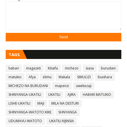
TAGS
habari
magazeti
Kitaifa
michezo
siasa
burudani
matukio
Afya
elimu
Makala
SIMULIZI
biashara
MICHEZO NA BURUDANI
mapenzi
uwekezaji
SHINYANGA-UKATILI
UKATILI
AJIRA
HABARI MATUKIO
LISHE-UKATILI
MAJI
MILA NA DESTURI
SHINYANGA-WATOTO KIKE
SHNYANGA
UDUMAVU-WATOTO
UKATILI KIJINSIA