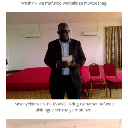
Washiriki wa mafunzo wakisikiliza mwezeshaji.
Mwenyekiti wa SHY- EVAWC ,Ndugu Jonathan Kifunda
akifungua semina ya mafunzo.