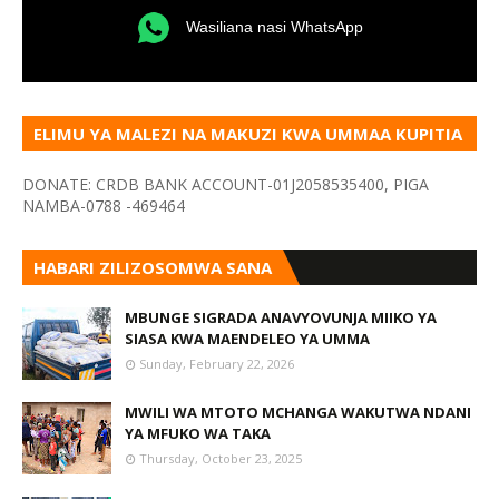
Wasiliana nasi WhatsApp
ELIMU YA MALEZI NA MAKUZI KWA UMMAA KUPITIA
VYOMBO VA HABARI
DONATE: CRDB BANK ACCOUNT-01J2058535400, PIGA
NAMBA-0788 -469464
HABARI ZILIZOSOMWA SANA
MBUNGE SIGRADA ANAVYOVUNJA MIIKO YA
SIASA KWA MAENDELEO YA UMMA
Sunday, February 22, 2026
MWILI WA MTOTO MCHANGA WAKUTWA NDANI
YA MFUKO WA TAKA
Thursday, October 23, 2025