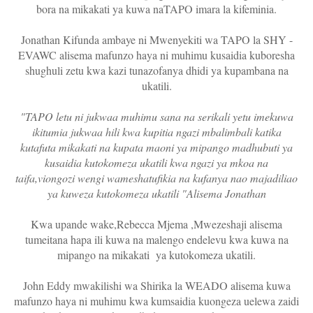
bora na mikakati ya kuwa naTAPO imara la kifeminia.
Jonathan Kifunda ambaye ni Mwenyekiti wa TAPO la SHY -
EVAWC alisema mafunzo haya ni muhimu kusaidia kuboresha
shughuli zetu kwa kazi tunazofanya dhidi ya kupambana na
ukatili.
"TAPO letu ni jukwaa muhimu sana na serikali yetu imekuwa
ikitumia jukwaa hili kwa kupitia ngazi mbalimbali katika
kutafuta mikakati na kupata maoni ya mipango madhubuti ya
kusaidia kutokomeza ukatili kwa ngazi ya mkoa na
taifa,viongozi wengi wameshatufikia na kufanya nao majadiliao
ya kuweza kutokomeza ukatili "Alisema Jonathan
Kwa upande wake,Rebecca Mjema ,Mwezeshaji alisema
tumeitana hapa ili kuwa na malengo endelevu kwa kuwa na
mipango na mikakati ya kutokomeza ukatili.
John Eddy mwakilishi wa Shirika la WEADO alisema kuwa
mafunzo haya ni muhimu kwa kumsaidia kuongeza uelewa zaidi