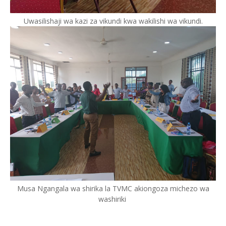
Uwasilishaji wa kazi za vikundi kwa wakilishi wa vikundi.
Musa Ngangala wa shirika la TVMC akiongoza michezo wa
washiriki