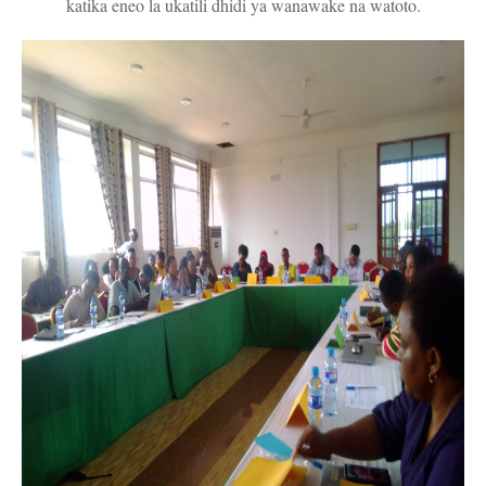
katika eneo la ukatili dhidi ya wanawake na watoto.