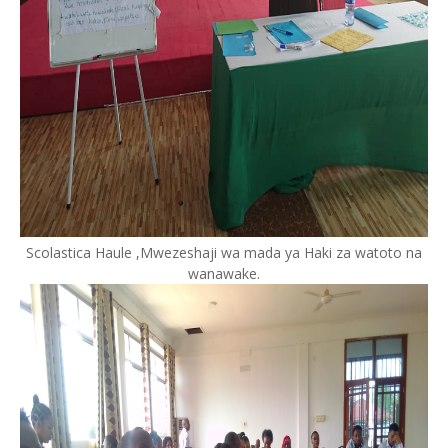
Scolastica Haule ,Mwezeshaji wa mada ya Haki za watoto na
wanawake.