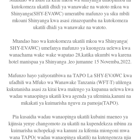
kutokomeza ukatili dhidi ya wanawake na watoto mkoa wa
Shinyanga(SHY-EVAWC) umeratibu mafunzo ya siku mbili
mkoani Shinyanga kwa asasi zinazopamba na kutokomeza
ukatili dhidi ya wanawake na watoto.
Mtandao huo wa kutokomeza ukatili mkoa wa Shinyanga(
SHY-EVAWC) umefanya mafunzo ya kuongeza uelewa kwa
wanachama wake wake wapatao 28,katika ukumbi wa karena
hotel manispaa ya Shinyanga ,leo jumanne 15 Novemba,2022.
Mafunzo hayo yaliyoratibiwa na TAPO La SHY-EVAWC kwa
ufadhili wa Mfuko wa Wanawake Tanzania (WFT-T) ulilenga
kukutanisha asasi za kirai kwa malengo ya kupanua uelewa kwa
wadau wanaopinga ukatili kwa agenda ya ufeminia,kanuni na
mikakati ya kuimarisha nguvu za pamoja(TAPO).
Pia kusaidia wadau wanaopinga ukatili kubaini maeneo ya
kijinsia yenye changomoto za ukatili na kupendekeza mbinu za
kuimarisha uchopekaji wa kanuni za kifemia miongoni mwa
wana TAPO( wadau wanaopinga ukatili) na kutengeneza njia