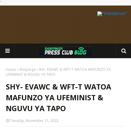
`
Home
shinyanga
SHY- EVAWC & WFT-T WATOA MAFUNZO YA
UFEMINIST & NGUVU YA TAPO
SHY- EVAWC & WFT-T WATOA
MAFUNZO YA UFEMINIST &
NGUVU YA TAPO
Tuesday, November 15, 2022