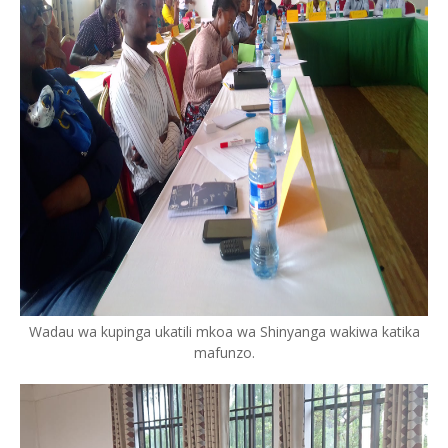
Wadau wa kupinga ukatili mkoa wa Shinyanga wakiwa katika
mafunzo.