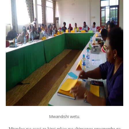
Mwandishi wetu.
Mtandao wa asasi za kirai mkoa wa shinyanga unaopamba na