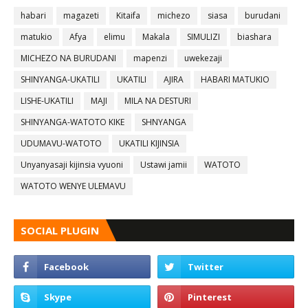
habari
magazeti
Kitaifa
michezo
siasa
burudani
matukio
Afya
elimu
Makala
SIMULIZI
biashara
MICHEZO NA BURUDANI
mapenzi
uwekezaji
SHINYANGA-UKATILI
UKATILI
AJIRA
HABARI MATUKIO
LISHE-UKATILI
MAJI
MILA NA DESTURI
SHINYANGA-WATOTO KIKE
SHNYANGA
UDUMAVU-WATOTO
UKATILI KIJINSIA
Unyanyasaji kijinsia vyuoni
Ustawi jamii
WATOTO
WATOTO WENYE ULEMAVU
SOCIAL PLUGIN