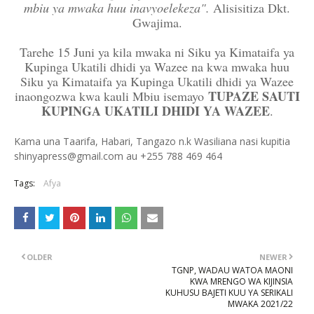
mbiu ya mwaka huu inavyoelekeza".
Alisisitiza Dkt.
Gwajima.
Tarehe 15 Juni ya kila mwaka ni Siku ya Kimataifa ya
Kupinga Ukatili dhidi ya Wazee na kwa mwaka huu
Siku ya Kimataifa ya Kupinga Ukatili dhidi ya Wazee
TUPAZE SAUTI
inaongozwa kwa kauli Mbiu isemayo
KUPINGA UKATILI DHIDI YA WAZEE
.
Kama una Taarifa, Habari, Tangazo n.k Wasiliana nasi kupitia
shinyapress@gmail.com au +255 788 469 464
Tags:
Afya
OLDER
NEWER
TGNP, WADAU WATOA MAONI
KWA MRENGO WA KIJINSIA
KUHUSU BAJETI KUU YA SERIKALI
MWAKA 2021/22