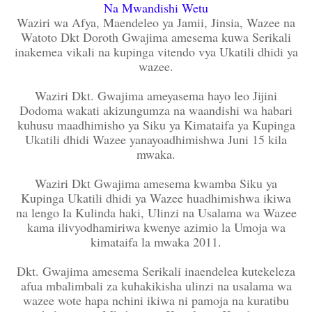
Na Mwandishi Wetu
Waziri wa Afya, Maendeleo ya Jamii, Jinsia, Wazee na
Watoto Dkt Doroth Gwajima amesema kuwa Serikali
inakemea vikali na kupinga vitendo vya Ukatili dhidi ya
wazee.
Waziri Dkt. Gwajima ameyasema hayo leo Jijini
Dodoma wakati akizungumza na waandishi wa habari
kuhusu maadhimisho ya Siku ya Kimataifa ya Kupinga
Ukatili dhidi Wazee yanayoadhimishwa Juni 15 kila
mwaka.
Waziri Dkt Gwajima amesema kwamba Siku ya
Kupinga Ukatili dhidi ya Wazee huadhimishwa ikiwa
na lengo la Kulinda haki, Ulinzi na Usalama wa Wazee
kama ilivyodhamiriwa kwenye azimio la Umoja wa
kimataifa la mwaka 2011.
Dkt. Gwajima amesema Serikali inaendelea kutekeleza
afua mbalimbali za kuhakikisha ulinzi na usalama wa
wazee wote hapa nchini ikiwa ni pamoja na kuratibu