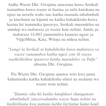
Aidha Waziri Dkt. Gwajima amesema kuwa Serikali
inatambua kuwa wazee ni hazina ya taifa kutokana na
ujuzi na uzoefu walio nao katika masuala mbalimbali
ya kiuchumi na kijamii na katika kuhakikisha kuwa
hazina hii inatumika ipasavyo, Serikali imeendelea na
uundaji wa mabaraza ya wazee kote nchini. Jumla ya
mabaraza 14,883 yameundwa kuanzia ngazi ya
Vijiji/Mitaa, Kata, Wilaya na mikoa nchini.
“Lengo la Serikali ni kuhakikisha kuwa mabaraza ya
wazee yanaundwa katika ngazi zote ili wazee
washirikishwe ipasavyo katika maendeleo ya Taifa”
alisema Dkt. Gwajima
Pia Waziir Dkt. Gwajima ametoa wito kwa jamii
kuhamasika katika kuhakikisha ulinzi na usalama wa
wazee wote nchini.
"Tutumie siku hii katika kutafakari changamoto
mbalimbali zinazowakumba wazee hapa nchini na
kushirikiana kwa pamoja katika kuzitatua kama kauli