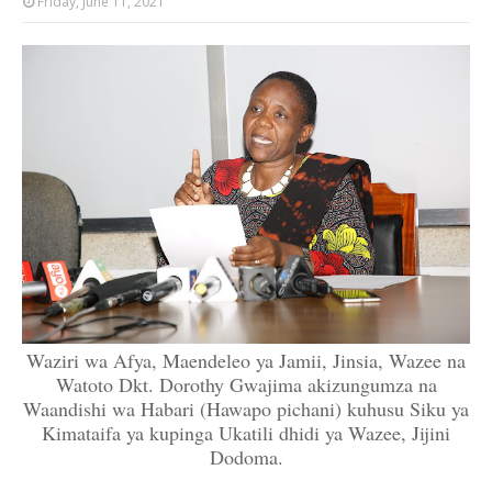
Friday, June 11, 2021
Waziri wa Afya, Maendeleo ya Jamii, Jinsia, Wazee na
Watoto Dkt. Dorothy Gwajima akizungumza na
Waandishi wa Habari (Hawapo pichani) kuhusu Siku ya
Kimataifa ya kupinga Ukatili dhidi ya Wazee, Jijini
Dodoma.