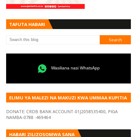
TAFUTA HABARI
Wasiliana nasi WhatsApp
ELIMU YA MALEZI NA MAKUZI KWA UMMAA KUPITIA
VYOMBO VA HABARI
DONATE: CRDB BANK ACCOUNT-01J2058535400, PIGA
NAMBA-0788 -469464
HABARI ZILIZOSOMWA SANA