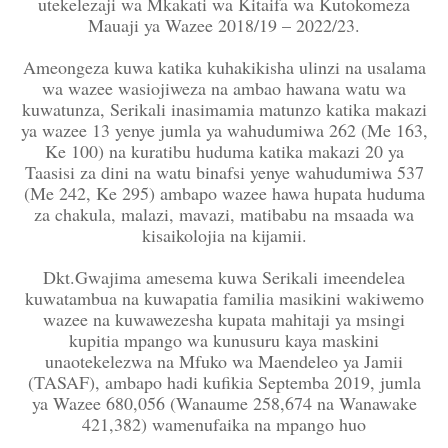
utekelezaji wa Mkakati wa Kitaifa wa Kutokomeza
Mauaji ya Wazee 2018/19 – 2022/23.
Ameongeza kuwa katika kuhakikisha ulinzi na usalama
wa wazee wasiojiweza na ambao hawana watu wa
kuwatunza, Serikali inasimamia matunzo katika makazi
ya wazee 13 yenye jumla ya wahudumiwa 262 (Me 163,
Ke 100) na kuratibu huduma katika makazi 20 ya
Taasisi za dini na watu binafsi yenye wahudumiwa 537
(Me 242, Ke 295) ambapo wazee hawa hupata huduma
za chakula, malazi, mavazi, matibabu na msaada wa
kisaikolojia na kijamii.
Dkt.Gwajima amesema kuwa Serikali imeendelea
kuwatambua na kuwapatia familia masikini wakiwemo
wazee na kuwawezesha kupata mahitaji ya msingi
kupitia mpango wa kunusuru kaya maskini
unaotekelezwa na Mfuko wa Maendeleo ya Jamii
(TASAF), ambapo hadi kufikia Septemba 2019, jumla
ya Wazee 680,056 (Wanaume 258,674 na Wanawake
421,382) wamenufaika na mpango huo