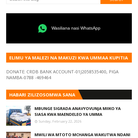
Wasiliana nasi WhatsApp
ELIMU YA MALEZI NA MAKUZI KWA UMMAA KUPITIA
VYOMBO VA HABARI
DONATE: CRDB BANK ACCOUNT-01J2058535400, PIGA
NAMBA-0788 -469464
HABARI ZILIZOSOMWA SANA
MBUNGE SIGRADA ANAVYOVUNJA MIIKO YA
SIASA KWA MAENDELEO YA UMMA
Sunday, February 22, 2026
MWILI WA MTOTO MCHANGA WAKUTWA NDANI