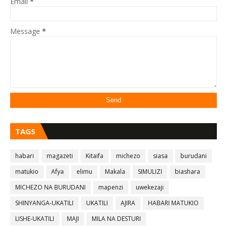
Email
*
Message
*
TAGS
habari
magazeti
Kitaifa
michezo
siasa
burudani
matukio
Afya
elimu
Makala
SIMULIZI
biashara
MICHEZO NA BURUDANI
mapenzi
uwekezaji
SHINYANGA-UKATILI
UKATILI
AJIRA
HABARI MATUKIO
LISHE-UKATILI
MAJI
MILA NA DESTURI