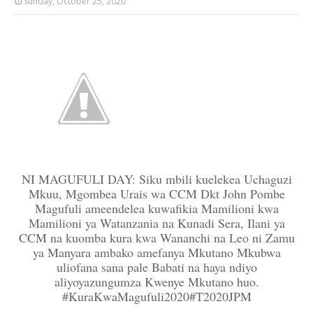
Sunday, October 25, 2020
NI MAGUFULI DAY: Siku mbili kuelekea Uchaguzi
Mkuu, Mgombea Urais wa CCM Dkt John Pombe
Magufuli ameendelea kuwafikia Mamilioni kwa
Mamilioni ya Watanzania na Kunadi Sera, Ilani ya
CCM na kuomba kura kwa Wananchi na Leo ni Zamu
ya Manyara ambako amefanya Mkutano Mkubwa
uliofana sana pale Babati na haya ndiyo
aliyoyazungumza Kwenye Mkutano huo.
#KuraKwaMagufuli2020#T2020JPM