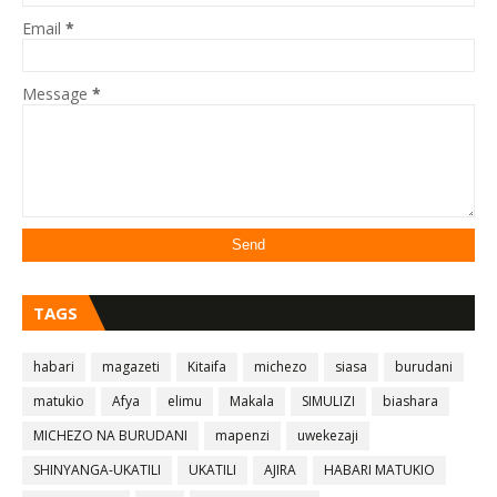
Email
*
Message
*
TAGS
habari
magazeti
Kitaifa
michezo
siasa
burudani
matukio
Afya
elimu
Makala
SIMULIZI
biashara
MICHEZO NA BURUDANI
mapenzi
uwekezaji
SHINYANGA-UKATILI
UKATILI
AJIRA
HABARI MATUKIO