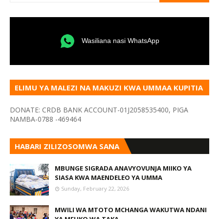
Wasiliana nasi WhatsApp
ELIMU YA MALEZI NA MAKUZI KWA UMMAA KUPITIA
VYOMBO VA HABARI
DONATE: CRDB BANK ACCOUNT-01J2058535400, PIGA
NAMBA-0788 -469464
HABARI ZILIZOSOMWA SANA
MBUNGE SIGRADA ANAVYOVUNJA MIIKO YA
SIASA KWA MAENDELEO YA UMMA
Sunday, February 22, 2026
MWILI WA MTOTO MCHANGA WAKUTWA NDANI