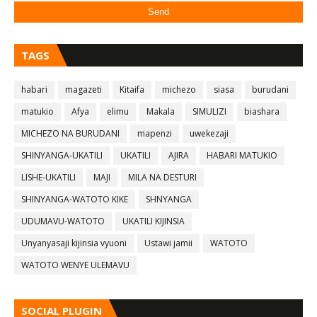
TAGS
habari
magazeti
Kitaifa
michezo
siasa
burudani
matukio
Afya
elimu
Makala
SIMULIZI
biashara
MICHEZO NA BURUDANI
mapenzi
uwekezaji
SHINYANGA-UKATILI
UKATILI
AJIRA
HABARI MATUKIO
LISHE-UKATILI
MAJI
MILA NA DESTURI
SHINYANGA-WATOTO KIKE
SHNYANGA
UDUMAVU-WATOTO
UKATILI KIJINSIA
Unyanyasaji kijinsia vyuoni
Ustawi jamii
WATOTO
WATOTO WENYE ULEMAVU
SOCIAL PLUGIN