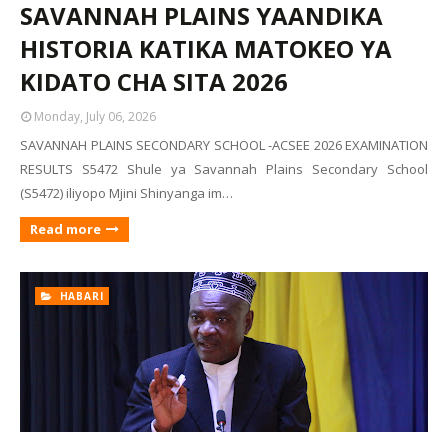
SAVANNAH PLAINS YAANDIKA
HISTORIA KATIKA MATOKEO YA
KIDATO CHA SITA 2026
Monday, July 06, 2026
SAVANNAH PLAINS SECONDARY SCHOOL -ACSEE 2026 EXAMINATION
RESULTS S5472 Shule ya Savannah Plains Secondary School
(S5472) iliyopo Mjini Shinyanga im…
Read more
HABARI