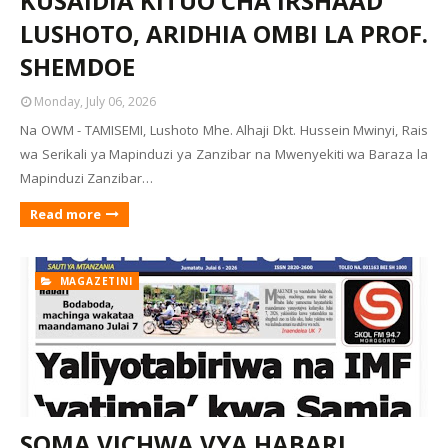
KUSAIDIA KITUO CHA IRSHAAD
LUSHOTO, ARIDHIA OMBI LA PROF.
SHEMDOE
Monday, July 06, 2026
Na OWM - TAMISEMI, Lushoto Mhe. Alhaji Dkt. Hussein Mwinyi, Rais
wa Serikali ya Mapinduzi ya Zanzibar na Mwenyekiti wa Baraza la
Mapinduzi Zanzibar…
Read more
MAGAZETINI
SOMA VICHWA VYA HABARI