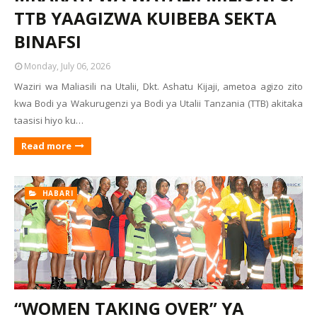
TTB YAAGIZWA KUIBEBA SEKTA
BINAFSI
Monday, July 06, 2026
Waziri wa Maliasili na Utalii, Dkt. Ashatu Kijaji, ametoa agizo zito
kwa Bodi ya Wakurugenzi ya Bodi ya Utalii Tanzania (TTB) akitaka
taasisi hiyo ku…
Read more
HABARI
“WOMEN TAKING OVER” YA