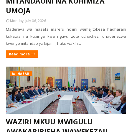
MITANDAONI NA KUHIMIZA
UMOJA
Monday, July 06, 2026
Madereva wa masafa marefu nchini wamejitokeza hadharani
kukataa na kupinga kwa nguvu zote uchochezi unaoenezwa
kwenye mitandao ya kijamii, huku wakih…
Read more
HABARI
WAZIRI MKUU MWIGULU
AWAKARIBISHA WAWEKEZAJI