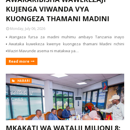
KUJENGA VIWANDA VYA
KUONGEZA THAMANI MADINI
Monday, July 06, 2026
▪️Atangaza fursa za madini muhimu ambayo Tanzania inayo
▪️Awataka kuwekeza kwenye kuongeza thamani Madini nchini
▪️Waziri Mavunde asema ni matakwa ya…
Read more
HABARI
MKAKATI WA WATALII MILIONI 8: