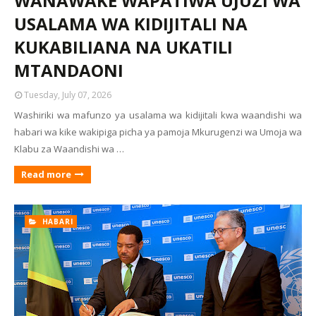
WANAWAKE WAPATIWA UJUZI WA
USALAMA WA KIDIJITALI NA
KUKABILIANA NA UKATILI
MTANDAONI
Tuesday, July 07, 2026
Washiriki wa mafunzo ya usalama wa kidijitali kwa waandishi wa
habari wa kike wakipiga picha ya pamoja Mkurugenzi wa Umoja wa
Klabu za Waandishi wa …
Read more
HABARI