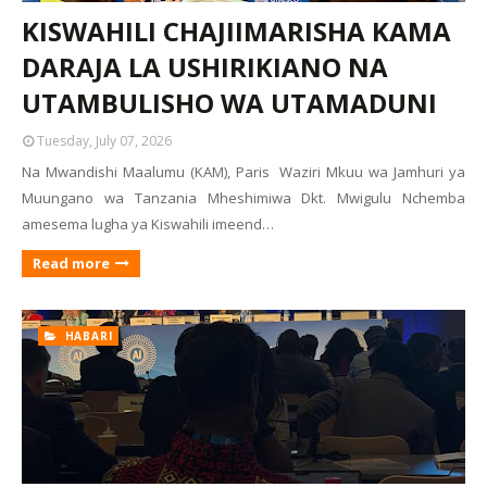
KISWAHILI CHAJIIMARISHA KAMA
DARAJA LA USHIRIKIANO NA
UTAMBULISHO WA UTAMADUNI
Tuesday, July 07, 2026
Na Mwandishi Maalumu (KAM), Paris Waziri Mkuu wa Jamhuri ya
Muungano wa Tanzania Mheshimiwa Dkt. Mwigulu Nchemba
amesema lugha ya Kiswahili imeend…
Read more
HABARI