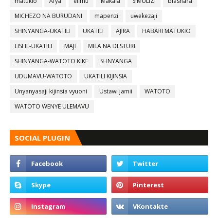
matukio
Afya
elimu
Makala
SIMULIZI
biashara
MICHEZO NA BURUDANI
mapenzi
uwekezaji
SHINYANGA-UKATILI
UKATILI
AJIRA
HABARI MATUKIO
LISHE-UKATILI
MAJI
MILA NA DESTURI
SHINYANGA-WATOTO KIKE
SHNYANGA
UDUMAVU-WATOTO
UKATILI KIJINSIA
Unyanyasaji kijinsia vyuoni
Ustawi jamii
WATOTO
WATOTO WENYE ULEMAVU
SOCIAL PLUGIN