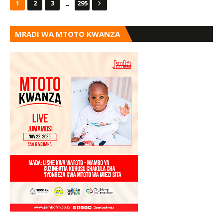
...
1
2
3
295
MRADI WA MTOTO KWANZA