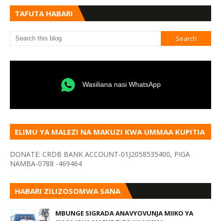
TAFUTA HABARI
Wasiliana nasi WhatsApp
ELIMU YA MALEZI NA MAKUZI KWA UMMAA KUPITIA
VYOMBO VA HABARI
DONATE: CRDB BANK ACCOUNT-01J2058535400, PIGA
NAMBA-0788 -469464
HABARI ZILIZOSOMWA SANA
MBUNGE SIGRADA ANAVYOVUNJA MIIKO YA